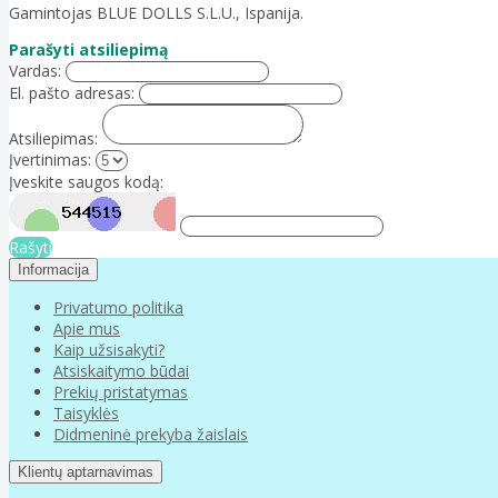
Gamintojas BLUE DOLLS S.L.U., Ispanija.
Parašyti atsiliepimą
Vardas:
El. pašto adresas:
Atsiliepimas:
Įvertinimas:
Įveskite saugos kodą:
Rašyti
Informacija
Privatumo politika
Apie mus
Kaip užsisakyti?
Atsiskaitymo būdai
Prekių pristatymas
Taisyklės
Didmeninė prekyba žaislais
Klientų aptarnavimas