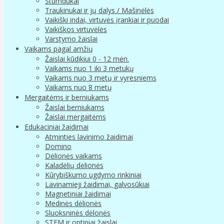
Stumdukai
Traukinukai ir jų dalys / Mašinėlės
Vaikiški indai, virtuvės įrankiai ir puodai
Vaikiškos virtuvėlės
Varstymo žaislai
Vaikams pagal amžių
Žaislai kūdikiui 0 - 12 mėn.
Vaikams nuo 1 iki 3 metukų
Vaikams nuo 3 metų ir vyresniems
Vaikams nuo 8 metų
Mergaitėms ir berniukams
Žaislai berniukams
Žaislai mergaitėms
Edukaciniai žaidimai
Atminties lavinimo žaidimai
Domino
Dėlionės vaikams
Kaladėlių dėlionės
Kūrybiškumo ugdymo rinkiniai
Lavinamieji žaidimai, galvosūkiai
Magnetiniai žaidimai
Medinės dėlionės
Sluoksninės dėlonės
STEM ir optiniai žaislai