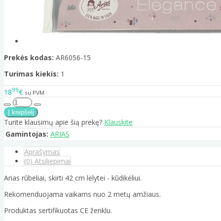
Prekės kodas:
AR6056-15
Turimas kiekis:
1
99
18
€
su PVM
Turite klausimų apie šią prekę?
Klauskite
Gamintojas:
ARIAS
Aprašymas
(0) Atsiliepimai
Arias rūbeliai, skirti 42 cm lėlytei - kūdikėliui.
Rekomenduojama vaikams nuo 2 metų amžiaus.
Produktas sertifikuotas CE ženklu.