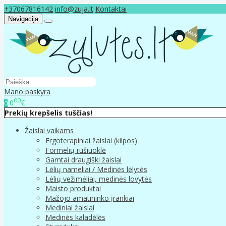
+37067816142
info@zuja.lt
Kontaktai
Navigacija
Mano paskyra
00
0
€
0
Prekių krepšelis tuščias!
Žaislai vaikams
Ergoterapiniai žaislai (kilpos)
Formelių rūšiuoklė
Gamtai draugiški žaislai
Lėlių nameliai / Medinės lėlytės
Lėlių vežimėliai, medinės lovytės
Maisto produktai
Mažojo amatininko įrankiai
Mediniai žaislai
Medinės kaladėlės