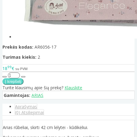
Prekės kodas:
AR6056-17
Turimas kiekis:
2
99
18
€
su PVM
Turite klausimų apie šią prekę?
Klauskite
Gamintojas:
ARIAS
Aprašymas
(0) Atsiliepimai
Arias rūbeliai, skirti 42 cm lėlytei - kūdikėliui.