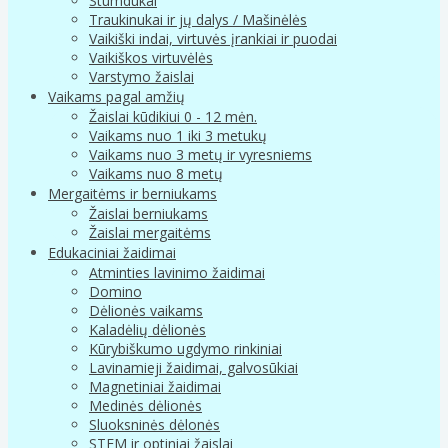
Stumdukai
Traukinukai ir jų dalys / Mašinėlės
Vaikiški indai, virtuvės įrankiai ir puodai
Vaikiškos virtuvėlės
Varstymo žaislai
Vaikams pagal amžių
Žaislai kūdikiui 0 - 12 mėn.
Vaikams nuo 1 iki 3 metukų
Vaikams nuo 3 metų ir vyresniems
Vaikams nuo 8 metų
Mergaitėms ir berniukams
Žaislai berniukams
Žaislai mergaitėms
Edukaciniai žaidimai
Atminties lavinimo žaidimai
Domino
Dėlionės vaikams
Kaladėlių dėlionės
Kūrybiškumo ugdymo rinkiniai
Lavinamieji žaidimai, galvosūkiai
Magnetiniai žaidimai
Medinės dėlionės
Sluoksninės dėlonės
STEM ir optiniai žaislai