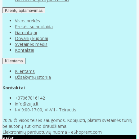
Klientų aptarnavimas
Visos prekės
Prekės su nuolaida
Gamintojai
Dovanų kuponai
Svetainės medis
Kontaktai
Klientams
Klientams
Užsakymų istorija
Kontaktai
+37067816142
info@zuja.lt
I-V 9:00-17:00, VI-VII - Teirautis
2026 © Visos teisės saugomos. Kopijuoti, platinti svetainės turinį
be autorių sutikimo draudžiama.
Elektroninių parduotuvių nuoma
-
eShoprent.com
Rašyti