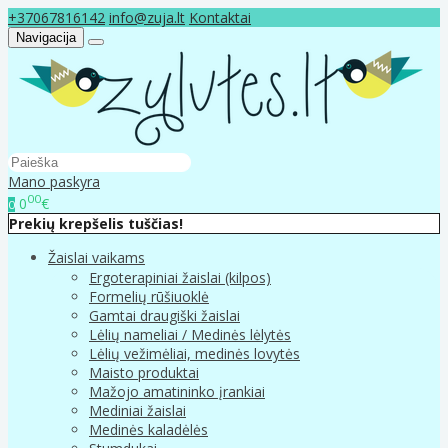
+37067816142
info@zuja.lt
Kontaktai
Navigacija
Mano paskyra
00
0
€
0
Prekių krepšelis tuščias!
Žaislai vaikams
Ergoterapiniai žaislai (kilpos)
Formelių rūšiuoklė
Gamtai draugiški žaislai
Lėlių nameliai / Medinės lėlytės
Lėlių vežimėliai, medinės lovytės
Maisto produktai
Mažojo amatininko įrankiai
Mediniai žaislai
Medinės kaladėlės