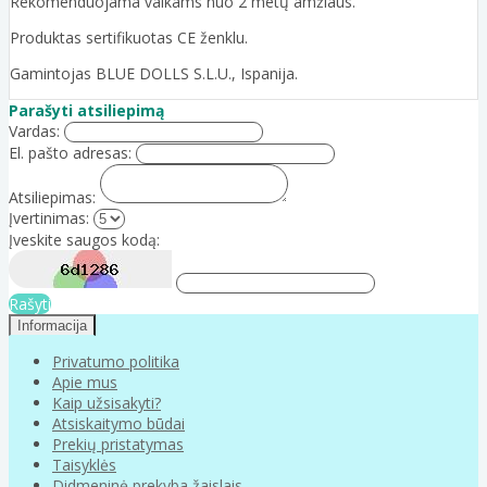
Rekomenduojama vaikams nuo 2 metų amžiaus.
Produktas sertifikuotas CE ženklu.
Gamintojas BLUE DOLLS S.L.U., Ispanija.
Parašyti atsiliepimą
Vardas:
El. pašto adresas:
Atsiliepimas:
Įvertinimas:
Įveskite saugos kodą:
Rašyti
Informacija
Privatumo politika
Apie mus
Kaip užsisakyti?
Atsiskaitymo būdai
Prekių pristatymas
Taisyklės
Didmeninė prekyba žaislais