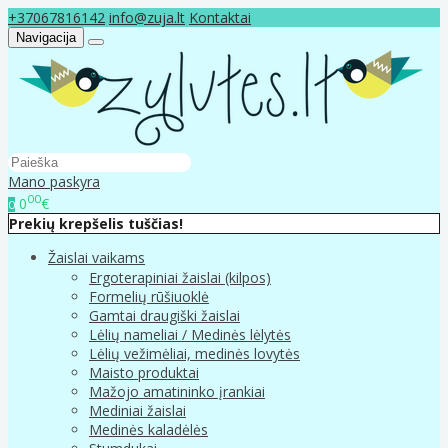
+37067816142
info@zuja.lt
Kontaktai
Navigacija
Mano paskyra
00
0
€
0
Prekių krepšelis tuščias!
Žaislai vaikams
Ergoterapiniai žaislai (kilpos)
Formelių rūšiuoklė
Gamtai draugiški žaislai
Lėlių nameliai / Medinės lėlytės
Lėlių vežimėliai, medinės lovytės
Maisto produktai
Mažojo amatininko įrankiai
Mediniai žaislai
Medinės kaladėlės