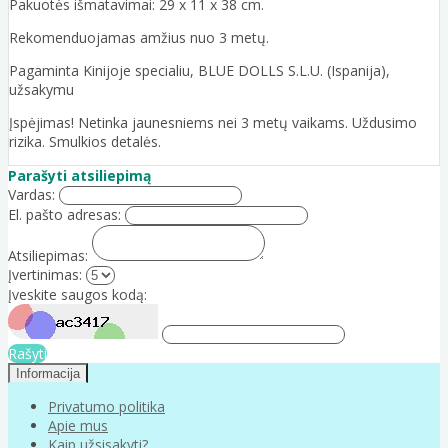
Pakuotės išmatavimai: 29 x 11 x 38 cm.
Rekomenduojamas amžius nuo 3 metų.
Pagaminta Kinijoje specialiu, BLUE DOLLS S.L.U. (Ispanija),
užsakymu
Įspėjimas! Netinka jaunesniems nei 3 metų vaikams. Uždusimo
rizika. Smulkios detalės.
Parašyti atsiliepimą
Vardas:
El. pašto adresas:
Atsiliepimas:
Įvertinimas:
Įveskite saugos kodą:
Rašyti
Informacija
Privatumo politika
Apie mus
Kaip užsisakyti?