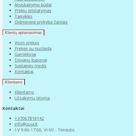
Atsiskaitymo būdai
Prekių pristatymas
Taisyklės
Didmeninė prekyba žaislais
Klientų aptarnavimas
Visos prekės
Prekės su nuolaida
Gamintojai
Dovanų kuponai
Svetainės medis
Kontaktai
Klientams
Klientams
Užsakymų istorija
Kontaktai
+37067816142
info@zuja.lt
I-V 9:00-17:00, VI-VII - Teirautis