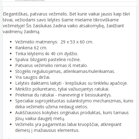
Elegantiškas, patvarus vežimėlis. Bet kurie vaikai jausis kaip tikri
tėvai, vežiodami savo lėlytes šiame mielame tikroviškame
vežimėlyje! Šis žaisliukas žadina vaiko atsakomybę, žaidžiant
vaidmenų žaidimą.
Vežimėlio matmenys: 29 x 53 x 60 cm.
Rankena 62 cm.
Tinka lėlytėms iki 40 cm dydžio.
Spalva: blizganti pastelinė rožinė.
Patvarus vežimėlio rėmas iš metalo.
Stogelis reguliuojamas, atlenkiamas/nulenkiamas.
Yra saugos diržai.
Lėlytės daiktams laikyti - krepšiukas su tinkleliu apačioje.
Minkšto poliuretano, tyliai važiuojantys ratukai.
Priekiniai du ratukai - manevringi ir besisukantys.
Specialiai suprojektuotas sulankstymo mechanizmas, kurio
dėka vežimėlis užima nedaug vietos.
Aukščiausios kokybės originalus produktas, kuris tarnaus
Jūsų vaikui daugelį metų.
Vežimėlis yra pagamintas labai kruopščiai, atkreipiant
dėmesį į mažiausius elementus.