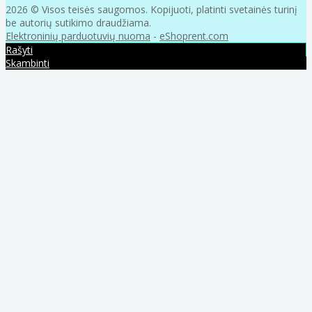
2026 © Visos teisės saugomos. Kopijuoti, platinti svetainės turinį
be autorių sutikimo draudžiama.
Elektroninių parduotuvių nuoma
-
eShoprent.com
Rašyti
Skambinti