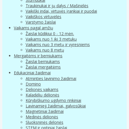
Stumdukai
Traukinukai ir jų dalys / Mašinėlės
Vaikiški indai, virtuvės įrankiai ir puodai
Vaikiškos virtuvėlės
Varstymo žaislai
Vaikams pagal amžių
Žaislai kūdikiui 0 - 12 mėn.
Vaikams nuo 1 iki 3 metukų
Vaikams nuo 3 metų ir vyresniems
Vaikams nuo 8 metų
Mergaitėms ir berniukams
Žaislai berniukams
Žaislai mergaitėms
Edukaciniai žaidimai
Atminties lavinimo žaidimai
Domino
Dėlionės vaikams
Kaladėlių dėlionės
Kūrybiškumo ugdymo rinkiniai
Lavinamieji žaidimai, galvosūkiai
Magnetiniai žaidimai
Medinės dėlionės
Sluoksninės dėlonės
STEM ir optiniai žaislai