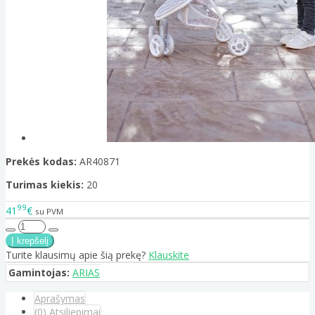
Prekės kodas:
AR40871
Turimas kiekis:
20
99
41
€
su PVM
Turite klausimų apie šią prekę?
Klauskite
Gamintojas:
ARIAS
Aprašymas
(0) Atsiliepimai