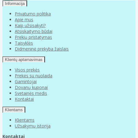
Informacija
Privatumo politika
Apie mus
Kaip užsisakyti?
Atsiskaitymo būdai
Prekių pristatymas
Taisyklės
Didmeninė prekyba žaislais
Klientų aptarnavimas
Visos prekės
Prekės su nuolaida
Gamintojai
Dovanų kuponai
Svetainės medis
Kontaktai
Klientams
Klientams
Užsakymų istorija
Kontaktai