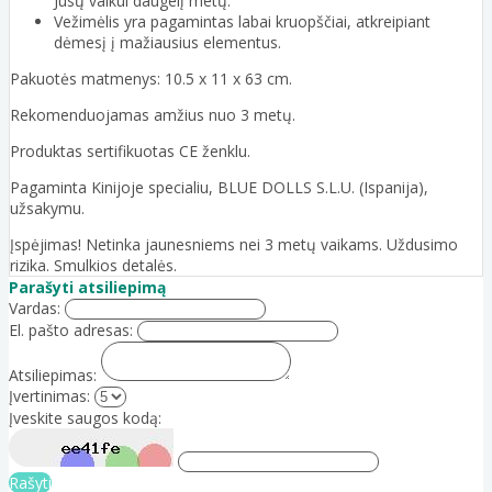
Jūsų vaikui daugelį metų.
Vežimėlis yra pagamintas labai kruopščiai, atkreipiant
dėmesį į mažiausius elementus.
Pakuotės matmenys: 10.5 x 11 x 63 cm.
Rekomenduojamas amžius nuo 3 metų.
Produktas sertifikuotas CE ženklu.
Pagaminta Kinijoje specialiu, BLUE DOLLS S.L.U. (Ispanija),
užsakymu.
Įspėjimas! Netinka jaunesniems nei 3 metų vaikams. Uždusimo
rizika. Smulkios detalės.
Parašyti atsiliepimą
Vardas:
El. pašto adresas:
Atsiliepimas:
Įvertinimas:
Įveskite saugos kodą:
Rašyti