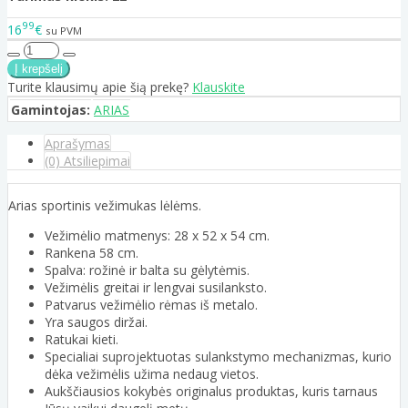
99
16
€
su PVM
Turite klausimų apie šią prekę?
Klauskite
Gamintojas:
ARIAS
Aprašymas
(0) Atsiliepimai
Arias sportinis vežimukas lėlėms.
Vežimėlio matmenys: 28 x 52 x 54 cm.
Rankena 58 cm.
Spalva: rožinė ir balta su gėlytėmis.
Vežimėlis greitai ir lengvai susilanksto.
Patvarus vežimėlio rėmas iš metalo.
Yra saugos diržai.
Ratukai kieti.
Specialiai suprojektuotas sulankstymo mechanizmas, kurio
dėka vežimėlis užima nedaug vietos.
Aukščiausios kokybės originalus produktas, kuris tarnaus