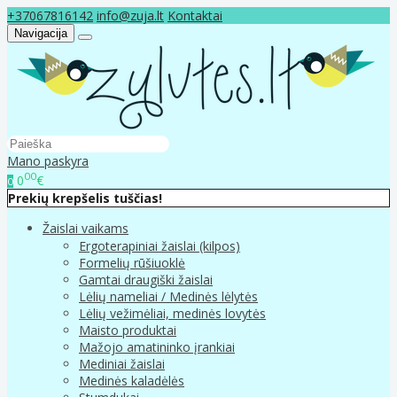
+37067816142
info@zuja.lt
Kontaktai
Navigacija
Mano paskyra
00
0
€
0
Prekių krepšelis tuščias!
Žaislai vaikams
Ergoterapiniai žaislai (kilpos)
Formelių rūšiuoklė
Gamtai draugiški žaislai
Lėlių nameliai / Medinės lėlytės
Lėlių vežimėliai, medinės lovytės
Maisto produktai
Mažojo amatininko įrankiai
Mediniai žaislai
Medinės kaladėlės