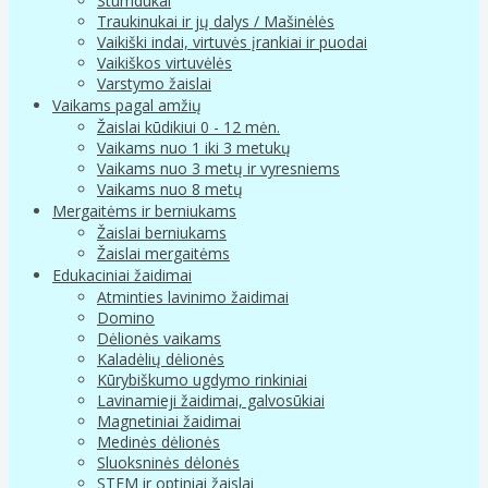
Stumdukai
Traukinukai ir jų dalys / Mašinėlės
Vaikiški indai, virtuvės įrankiai ir puodai
Vaikiškos virtuvėlės
Varstymo žaislai
Vaikams pagal amžių
Žaislai kūdikiui 0 - 12 mėn.
Vaikams nuo 1 iki 3 metukų
Vaikams nuo 3 metų ir vyresniems
Vaikams nuo 8 metų
Mergaitėms ir berniukams
Žaislai berniukams
Žaislai mergaitėms
Edukaciniai žaidimai
Atminties lavinimo žaidimai
Domino
Dėlionės vaikams
Kaladėlių dėlionės
Kūrybiškumo ugdymo rinkiniai
Lavinamieji žaidimai, galvosūkiai
Magnetiniai žaidimai
Medinės dėlionės
Sluoksninės dėlonės
STEM ir optiniai žaislai