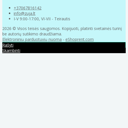
+37067816142
info@zuja.lt
I-V 9:00-17:00, VI-VII - Teirautis
2026 © Visos teisės saugomos. Kopijuoti, platinti svetainės turinį
be autorių sutikimo draudžiama.
Elektroninių parduotuvių nuoma
-
eShoprent.com
Rašyti
Skambinti