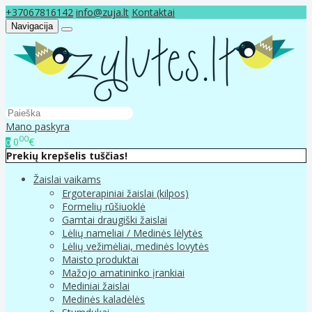
+37067816142
info@zuja.lt
Kontaktai
Navigacija
Mano paskyra
00
0
€
0
Prekių krepšelis tuščias!
Žaislai vaikams
Ergoterapiniai žaislai (kilpos)
Formelių rūšiuoklė
Gamtai draugiški žaislai
Lėlių nameliai / Medinės lėlytės
Lėlių vežimėliai, medinės lovytės
Maisto produktai
Mažojo amatininko įrankiai
Mediniai žaislai
Medinės kaladėlės