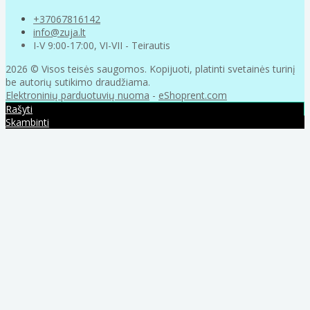
+37067816142
info@zuja.lt
I-V 9:00-17:00, VI-VII - Teirautis
2026 © Visos teisės saugomos. Kopijuoti, platinti svetainės turinį
be autorių sutikimo draudžiama.
Elektroninių parduotuvių nuoma
-
eShoprent.com
Rašyti
Skambinti