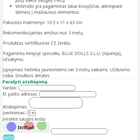
Jūsų vaikui daugelį metų.
Vežimėlis yra pagamintas labai kruopščiai, atkreipiant
dėmesį į mažiausius elementus.
Pakuotės matmenys: 10.5 x 11 x 63 cm.
Rekomenduojamas amžius nuo 3 metų.
Produktas sertifikuotas CE ženklu.
Pagaminta Kinijoje specialiu, BLUE DOLLS S.L.U. (Ispanija),
užsakymu.
Įspėjimas! Netinka jaunesniems nei 3 metų vaikams. Uždusimo
rizika. Smulkios detalės.
Parašyti atsiliepimą
Vardas:
El. pašto adresas:
Atsiliepimas:
Įvertinimas:
Įveskite saugos kodą:
Rašyti