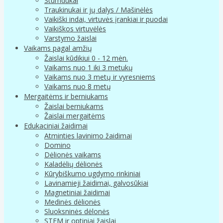
Stumdukai
Traukinukai ir jų dalys / Mašinėlės
Vaikiški indai, virtuvės įrankiai ir puodai
Vaikiškos virtuvėlės
Varstymo žaislai
Vaikams pagal amžių
Žaislai kūdikiui 0 - 12 mėn.
Vaikams nuo 1 iki 3 metukų
Vaikams nuo 3 metų ir vyresniems
Vaikams nuo 8 metų
Mergaitėms ir berniukams
Žaislai berniukams
Žaislai mergaitėms
Edukaciniai žaidimai
Atminties lavinimo žaidimai
Domino
Dėlionės vaikams
Kaladėlių dėlionės
Kūrybiškumo ugdymo rinkiniai
Lavinamieji žaidimai, galvosūkiai
Magnetiniai žaidimai
Medinės dėlionės
Sluoksninės dėlonės
STEM ir optiniai žaislai