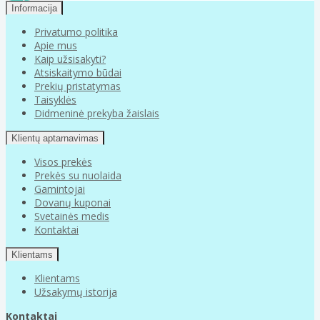
Informacija
Privatumo politika
Apie mus
Kaip užsisakyti?
Atsiskaitymo būdai
Prekių pristatymas
Taisyklės
Didmeninė prekyba žaislais
Klientų aptarnavimas
Visos prekės
Prekės su nuolaida
Gamintojai
Dovanų kuponai
Svetainės medis
Kontaktai
Klientams
Klientams
Užsakymų istorija
Kontaktai