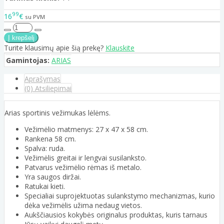
99
16
€
su PVM
Turite klausimų apie šią prekę?
Klauskite
Gamintojas:
ARIAS
Aprašymas
(0) Atsiliepimai
Arias sportinis vežimukas lėlėms.
Vežimėlio matmenys: 27 x 47 x 58 cm.
Rankena 58 cm.
Spalva: ruda.
Vežimėlis greitai ir lengvai susilanksto.
Patvarus vežimėlio rėmas iš metalo.
Yra saugos diržai.
Ratukai kieti.
Specialiai suprojektuotas sulankstymo mechanizmas, kurio
dėka vežimėlis užima nedaug vietos.
Aukščiausios kokybės originalus produktas, kuris tarnaus