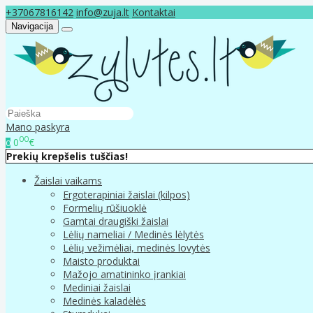
+37067816142
info@zuja.lt
Kontaktai
Navigacija
Mano paskyra
00
0
€
0
Prekių krepšelis tuščias!
Žaislai vaikams
Ergoterapiniai žaislai (kilpos)
Formelių rūšiuoklė
Gamtai draugiški žaislai
Lėlių nameliai / Medinės lėlytės
Lėlių vežimėliai, medinės lovytės
Maisto produktai
Mažojo amatininko įrankiai
Mediniai žaislai
Medinės kaladėlės