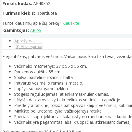
Prekės kodas:
AR40852
Turimas kiekis:
Išparduota
Turite klausimų apie šią prekę?
Klauskite
Gamintojas:
ARIAS
Aprašymas
(0) Atsiliepimai
Elegantiškas, patvarus vežimėlis.Vaikai jausis kaip tikri tėvai, vež
Vežimėlio matmenys: 37 x 56 x 56 cm.
Rankenos aukštis 55 cm.
Spalva: pastelinė rožinė ir balta.
Patvarus vežimėlio rėmas iš metalo.
Lopšys su nusegamu užklotu.
Stogelis reguliuojamas, atlenkiamas/nulenkiamas.
Lėlytės daiktams laikyti - krepšiukas su tinkleliu apačioje.
Priede yra rankinė, tokios pat spalvos kaip ir vežimėlis, kabi
Minkšto poliuretano, tyliai važiuojantys ratukai.
Specialiai suprojektuotas sulankstymo mechanizmas, kurio dė
Vežimėlis yra pagamintas labai kruopščiai, atkreipiant dėmesį
Pakuotės matmenys: 30.5 x 8.5 x 50.5 cm.