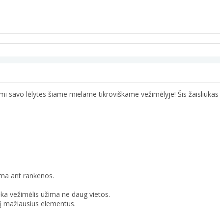
iodami savo lėlytes šiame mielame tikroviškame vežimėlyje! Šis žaisliu
nama ant rankenos.
ka vežimėlis užima ne daug vietos.
 į mažiausius elementus.