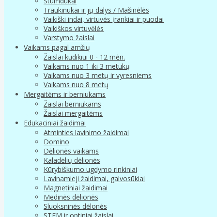
Stumdukai
Traukinukai ir jų dalys / Mašinėlės
Vaikiški indai, virtuvės įrankiai ir puodai
Vaikiškos virtuvėlės
Varstymo žaislai
Vaikams pagal amžių
Žaislai kūdikiui 0 - 12 mėn.
Vaikams nuo 1 iki 3 metukų
Vaikams nuo 3 metų ir vyresniems
Vaikams nuo 8 metų
Mergaitėms ir berniukams
Žaislai berniukams
Žaislai mergaitėms
Edukaciniai žaidimai
Atminties lavinimo žaidimai
Domino
Dėlionės vaikams
Kaladėlių dėlionės
Kūrybiškumo ugdymo rinkiniai
Lavinamieji žaidimai, galvosūkiai
Magnetiniai žaidimai
Medinės dėlionės
Sluoksninės dėlonės
STEM ir optiniai žaislai