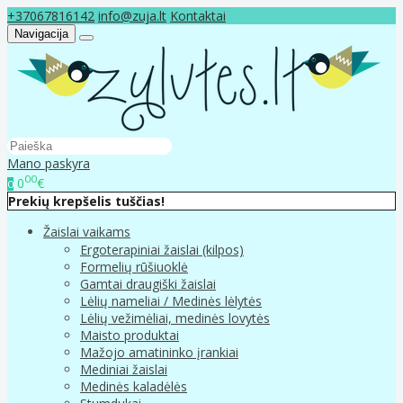
+37067816142
info@zuja.lt
Kontaktai
Navigacija
Mano paskyra
00
0
€
0
Prekių krepšelis tuščias!
Žaislai vaikams
Ergoterapiniai žaislai (kilpos)
Formelių rūšiuoklė
Gamtai draugiški žaislai
Lėlių nameliai / Medinės lėlytės
Lėlių vežimėliai, medinės lovytės
Maisto produktai
Mažojo amatininko įrankiai
Mediniai žaislai
Medinės kaladėlės