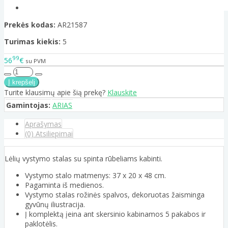
Prekės kodas:
AR21587
Turimas kiekis:
5
99
56
€
su PVM
Turite klausimų apie šią prekę?
Klauskite
Gamintojas:
ARIAS
Aprašymas
(0) Atsiliepimai
Lėlių vystymo stalas su spinta rūbeliams kabinti.
Vystymo stalo matmenys: 37 x 20 x 48 cm.
Pagaminta iš medienos.
Vystymo stalas rožinės spalvos, dekoruotas žaisminga
gyvūnų iliustracija.
Į komplektą įeina ant skersinio kabinamos 5 pakabos ir
paklotėlis.