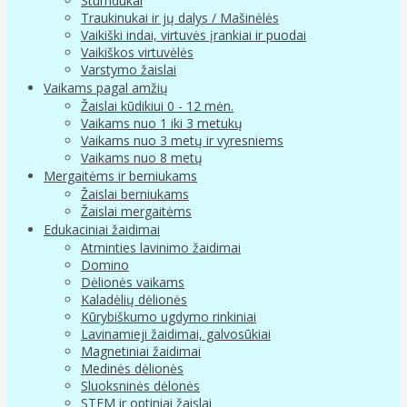
Stumdukai
Traukinukai ir jų dalys / Mašinėlės
Vaikiški indai, virtuvės įrankiai ir puodai
Vaikiškos virtuvėlės
Varstymo žaislai
Vaikams pagal amžių
Žaislai kūdikiui 0 - 12 mėn.
Vaikams nuo 1 iki 3 metukų
Vaikams nuo 3 metų ir vyresniems
Vaikams nuo 8 metų
Mergaitėms ir berniukams
Žaislai berniukams
Žaislai mergaitėms
Edukaciniai žaidimai
Atminties lavinimo žaidimai
Domino
Dėlionės vaikams
Kaladėlių dėlionės
Kūrybiškumo ugdymo rinkiniai
Lavinamieji žaidimai, galvosūkiai
Magnetiniai žaidimai
Medinės dėlionės
Sluoksninės dėlonės
STEM ir optiniai žaislai