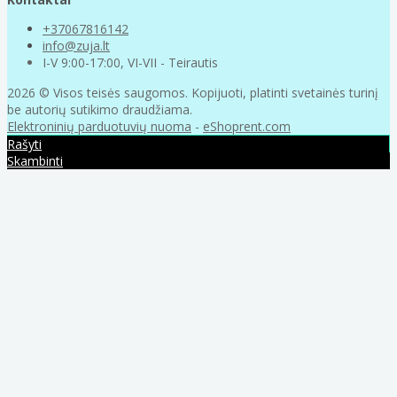
+37067816142
info@zuja.lt
I-V 9:00-17:00, VI-VII - Teirautis
2026 © Visos teisės saugomos. Kopijuoti, platinti svetainės turinį
be autorių sutikimo draudžiama.
Elektroninių parduotuvių nuoma
-
eShoprent.com
Rašyti
Skambinti