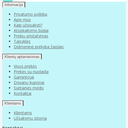
Informacija
Privatumo politika
Apie mus
Kaip užsisakyti?
Atsiskaitymo būdai
Prekių pristatymas
Taisyklės
Didmeninė prekyba žaislais
Klientų aptarnavimas
Visos prekės
Prekės su nuolaida
Gamintojai
Dovanų kuponai
Svetainės medis
Kontaktai
Klientams
Klientams
Užsakymų istorija
Kontaktai