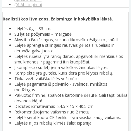
(0) Atsiliepimai
Realistiškos išvaizdos, žaisminga ir kokybiška lėlytė.
Lėlytės ūgis: 33 cm.
Su lyties požymiais – mergaitė.
Akys itin išraiškingos, sukuria tikroviško žvilgsnio įspūdį.
Lėlytė aprengta stilingais rausvais gėlėtais rūbeliais ir
derančia galvajuoste.
Lėlytės rūbeliai yra rankų darbo, apgalvoti iki menkiausios
smulkmenos ir pagaminti itin kruopščiai.
Į komplekto sudėtį įeina vaikiškas žindukas lėlytei.
Komplekte yra gultelis, kuris dera prie lėlytės rūbelių.
Tinka vežti vaikišku lėlės vežimėliu.
Lėlytė pagaminta iš polivinilo - švelnios, minkštos
medžiagos.
Pakuotė: firminė, spalvota kartoninė dėžutė. Gali tapti puikia
dovanos idėja!
Dėžutės išmatavimai: 24.5 x 15 x 40.5 cm.
Rekomenduojama vaikams nuo 2 metų.
Lėlytė sertifikuota CE ženklu ir yra visiškai saugi vaikams.
Lėlytės ir jos rūbelių kilmės šalis: Ispanija.