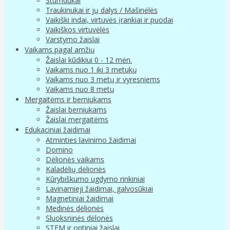
Stumdukai
Traukinukai ir jų dalys / Mašinėlės
Vaikiški indai, virtuvės įrankiai ir puodai
Vaikiškos virtuvėlės
Varstymo žaislai
Vaikams pagal amžių
Žaislai kūdikiui 0 - 12 mėn.
Vaikams nuo 1 iki 3 metukų
Vaikams nuo 3 metų ir vyresniems
Vaikams nuo 8 metų
Mergaitėms ir berniukams
Žaislai berniukams
Žaislai mergaitėms
Edukaciniai žaidimai
Atminties lavinimo žaidimai
Domino
Dėlionės vaikams
Kaladėlių dėlionės
Kūrybiškumo ugdymo rinkiniai
Lavinamieji žaidimai, galvosūkiai
Magnetiniai žaidimai
Medinės dėlionės
Sluoksninės dėlonės
STEM ir optiniai žaislai