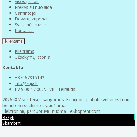
Visos prekės
Prekės su nuolaida
Gamintojai
Dovanų kuponai
Svetainės medis
Kontaktai
Klientams
Klientams
Užsakymų istorija
Kontaktai
+37067816142
info@zuja.lt
I-V 9:00-17:00, VI-VII - Teirautis
2026 © Visos teisės saugomos. Kopijuoti, platinti svetainės turinį
be autorių sutikimo draudžiama.
Elektroninių parduotuvių nuoma
-
eShoprent.com
Rašyti
Skambinti