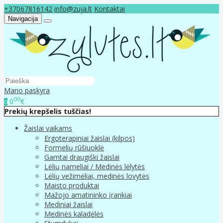
+37067816142
info@zuja.lt
Kontaktai
Navigacija
Mano paskyra
00
0
€
0
Prekių krepšelis tuščias!
Žaislai vaikams
Ergoterapiniai žaislai (kilpos)
Formelių rūšiuoklė
Gamtai draugiški žaislai
Lėlių nameliai / Medinės lėlytės
Lėlių vežimėliai, medinės lovytės
Maisto produktai
Mažojo amatininko įrankiai
Mediniai žaislai
Medinės kaladėlės