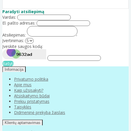
Parašyti atsiliepimą
Vardas:
El. pašto adresas:
Atsiliepimas:
Įvertinimas:
Įveskite saugos kodą:
Rašyti
Informacija
Privatumo politika
Apie mus
Kaip užsisakyti?
Atsiskaitymo būdai
Prekių pristatymas
Taisyklės
Didmeninė prekyba žaislais
Klientų aptarnavimas