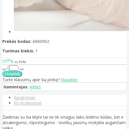
Prekės kodas:
AR60902
Turimas kiekis:
1
99
77
€
su PVM
Turite klausimų apie šią prekę?
Klauskite
Gamintojas:
ARIAS
Aprašymas
(0) Atsiliepimai
Žaidimas su šia lėlyte tai ne tik smagus laiko leidimo būdas, bet ir
atsakingumo, rūpestingumo - tėviškų jausmų mokykla augančiam
vaikui.