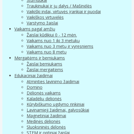
Stumdukai
Traukinukai ir jų dalys / Mašinėlės
Vaikiški indai, virtuvės įrankiai ir puodai
Vaikiškos virtuvėlės
Varstymo žaislai
Vaikams pagal amžių
Žaislai kūdikiui 0 - 12 mėn.
Vaikams nuo 1 iki 3 metukų
Vaikams nuo 3 metų ir vyresniems
Vaikams nuo 8 metų
Mergaitėms ir berniukams
Žaislai berniukams
Žaislai mergaitėms
Edukaciniai žaidimai
Atminties lavinimo žaidimai
Domino
Dėlionės vaikams
Kaladėlių dėlionės
Kūrybiškumo ugdymo rinkiniai
Lavinamieji žaidimai, galvosūkiai
Magnetiniai žaidimai
Medinės dėlionės
Sluoksninės dėlonės
STEM ir optiniai žaislai