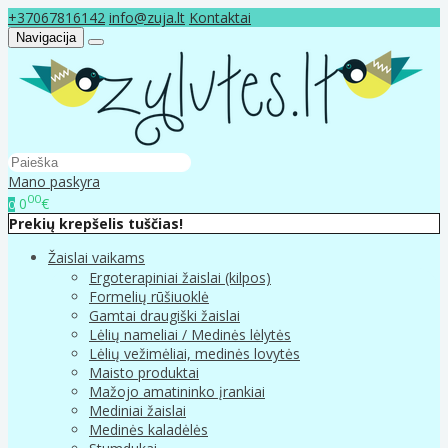
+37067816142
info@zuja.lt
Kontaktai
Navigacija
Mano paskyra
00
0
€
0
Prekių krepšelis tuščias!
Žaislai vaikams
Ergoterapiniai žaislai (kilpos)
Formelių rūšiuoklė
Gamtai draugiški žaislai
Lėlių nameliai / Medinės lėlytės
Lėlių vežimėliai, medinės lovytės
Maisto produktai
Mažojo amatininko įrankiai
Mediniai žaislai
Medinės kaladėlės