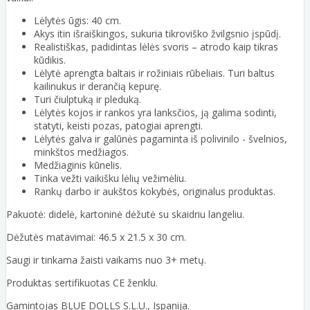
Lėlytės ūgis: 40 cm.
Akys itin išraiškingos, sukuria tikroviško žvilgsnio įspūdį.
Realistiškas, padidintas lėlės svoris – atrodo kaip tikras
kūdikis.
Lėlytė aprengta baltais ir rožiniais rūbeliais. Turi baltus
kailinukus ir derančią kepurę.
Turi čiulptuką ir pleduką.
Lėlytės kojos ir rankos yra lanksčios, ją galima sodinti,
statyti, keisti pozas, patogiai aprengti.
Lėlytės galva ir galūnės pagaminta iš polivinilo - švelnios,
minkštos medžiagos.
Medžiaginis kūnelis.
Tinka vežti vaikišku lėlių vežimėliu.
Rankų darbo ir aukštos kokybės, originalus produktas.
Pakuotė: didelė, kartoninė dėžutė su skaidriu langeliu.
Dėžutės matavimai: 46.5 x 21.5 x 30 cm.
Saugi ir tinkama žaisti vaikams nuo 3+ metų.
Produktas sertifikuotas CE ženklu.
Gamintojas BLUE DOLLS S.L.U., Ispanija.