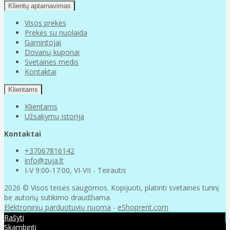
Klientų aptarnavimas
Visos prekės
Prekės su nuolaida
Gamintojai
Dovanų kuponai
Svetainės medis
Kontaktai
Klientams
Klientams
Užsakymų istorija
Kontaktai
+37067816142
info@zuja.lt
I-V 9:00-17:00, VI-VII - Teirautis
2026 © Visos teisės saugomos. Kopijuoti, platinti svetainės turinį
be autorių sutikimo draudžiama.
Elektroninių parduotuvių nuoma
-
eShoprent.com
Rašyti
Skambinti