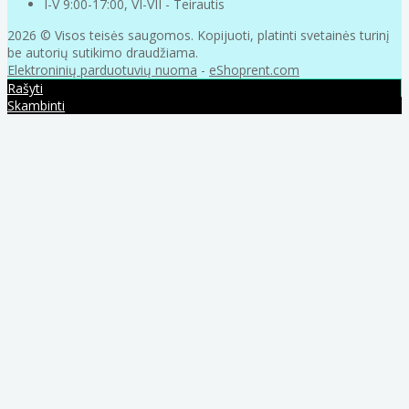
I-V 9:00-17:00, VI-VII - Teirautis
2026 © Visos teisės saugomos. Kopijuoti, platinti svetainės turinį
be autorių sutikimo draudžiama.
Elektroninių parduotuvių nuoma
-
eShoprent.com
Rašyti
Skambinti