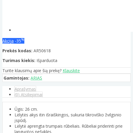
%
Akcija
-35
Prekės kodas:
AR50618
Turimas kiekis:
Išparduota
Turite klausimų apie šią prekę?
Klauskite
Gamintojas:
ARIAS
Aprašymas
(0) Atsiliepimai
Ūgis: 26 cm.
Lėlytės akys itin išraiškingos, sukuria tikroviško žvilgsnio
įspūdį.
Lėlytė aprengta trumpais rūbeliais. Rūbeliai priderinti prie
languotos nešyklės.