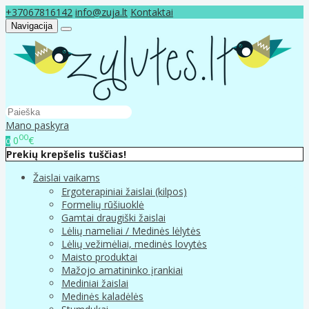
+37067816142
info@zuja.lt
Kontaktai
Navigacija
Mano paskyra
00
0
€
0
Prekių krepšelis tuščias!
Žaislai vaikams
Ergoterapiniai žaislai (kilpos)
Formelių rūšiuoklė
Gamtai draugiški žaislai
Lėlių nameliai / Medinės lėlytės
Lėlių vežimėliai, medinės lovytės
Maisto produktai
Mažojo amatininko įrankiai
Mediniai žaislai
Medinės kaladėlės