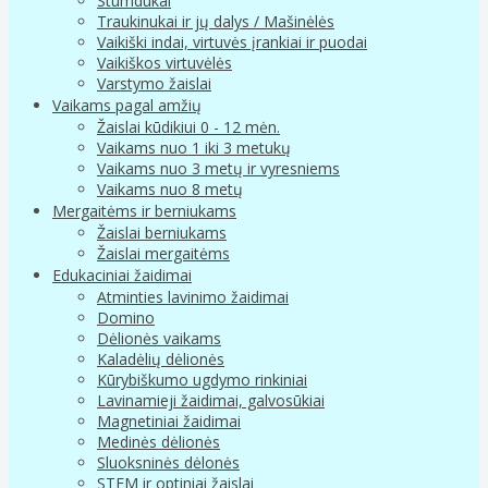
Stumdukai
Traukinukai ir jų dalys / Mašinėlės
Vaikiški indai, virtuvės įrankiai ir puodai
Vaikiškos virtuvėlės
Varstymo žaislai
Vaikams pagal amžių
Žaislai kūdikiui 0 - 12 mėn.
Vaikams nuo 1 iki 3 metukų
Vaikams nuo 3 metų ir vyresniems
Vaikams nuo 8 metų
Mergaitėms ir berniukams
Žaislai berniukams
Žaislai mergaitėms
Edukaciniai žaidimai
Atminties lavinimo žaidimai
Domino
Dėlionės vaikams
Kaladėlių dėlionės
Kūrybiškumo ugdymo rinkiniai
Lavinamieji žaidimai, galvosūkiai
Magnetiniai žaidimai
Medinės dėlionės
Sluoksninės dėlonės
STEM ir optiniai žaislai