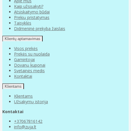
Apie mus
Kaip užsisakyti?
Atsiskaitymo būdai
Prekių pristatymas
Taisyklės
Didmeninė prekyba žaislais
Klientų aptarnavimas
Visos prekės
Prekės su nuolaida
Gamintojai
Dovanų kuponai
Svetainės medis
Kontaktai
Klientams
Klientams
Užsakymų istorija
Kontaktai
+37067816142
info@zuja.lt