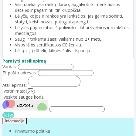
Visi rūbeliai yra rankų darbo, apgalvoti iki menkiausios
detalės ir pagaminti itin kruopščiai.
Lėlyčių kojos ir rankos yra lanksčios, jas galima sodinti,
statyti, keisti pozas, patogiai aprengti.
Lėlytės pagamintos iš polivinilo - labai švelnios ir minkštos
medžiagos.
Saugi ir tinkama žaisti vaikams nuo 2+ metų.
Visos lėlės sertifikuotos CE ženklu.
Lėlių ir jų rūbelių kilmės šalis - Ispanija.
Parašyti atsiliepimą
Vardas:
El. pašto adresas:
Atsiliepimas:
Įvertinimas:
Įveskite saugos kodą:
Rašyti
Informacija
Privatumo politika