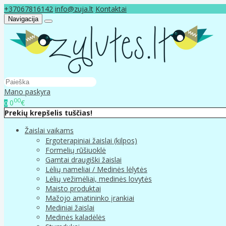
+37067816142
info@zuja.lt
Kontaktai
Navigacija
Mano paskyra
00
0
€
0
Prekių krepšelis tuščias!
Žaislai vaikams
Ergoterapiniai žaislai (kilpos)
Formelių rūšiuoklė
Gamtai draugiški žaislai
Lėlių nameliai / Medinės lėlytės
Lėlių vežimėliai, medinės lovytės
Maisto produktai
Mažojo amatininko įrankiai
Mediniai žaislai
Medinės kaladėlės