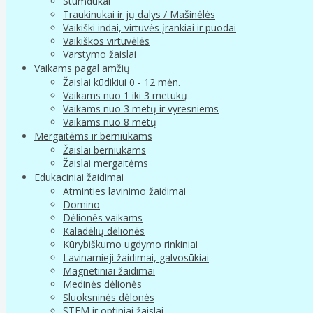
Stumdukai
Traukinukai ir jų dalys / Mašinėlės
Vaikiški indai, virtuvės įrankiai ir puodai
Vaikiškos virtuvėlės
Varstymo žaislai
Vaikams pagal amžių
Žaislai kūdikiui 0 - 12 mėn.
Vaikams nuo 1 iki 3 metukų
Vaikams nuo 3 metų ir vyresniems
Vaikams nuo 8 metų
Mergaitėms ir berniukams
Žaislai berniukams
Žaislai mergaitėms
Edukaciniai žaidimai
Atminties lavinimo žaidimai
Domino
Dėlionės vaikams
Kaladėlių dėlionės
Kūrybiškumo ugdymo rinkiniai
Lavinamieji žaidimai, galvosūkiai
Magnetiniai žaidimai
Medinės dėlionės
Sluoksninės dėlonės
STEM ir optiniai žaislai