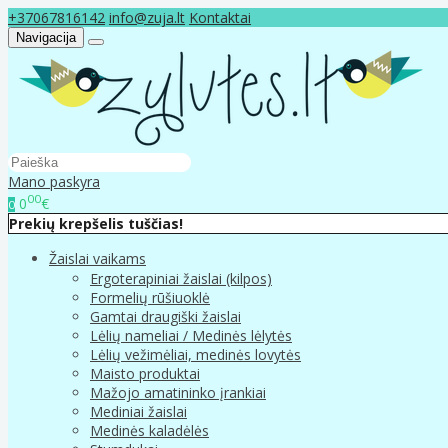
+37067816142
info@zuja.lt
Kontaktai
Navigacija
Mano paskyra
00
0
€
0
Prekių krepšelis tuščias!
Žaislai vaikams
Ergoterapiniai žaislai (kilpos)
Formelių rūšiuoklė
Gamtai draugiški žaislai
Lėlių nameliai / Medinės lėlytės
Lėlių vežimėliai, medinės lovytės
Maisto produktai
Mažojo amatininko įrankiai
Mediniai žaislai
Medinės kaladėlės