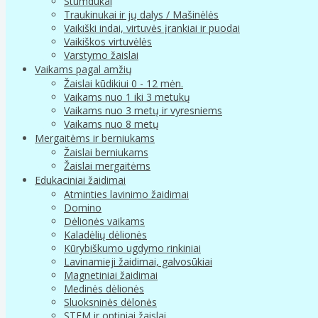
Stumdukai
Traukinukai ir jų dalys / Mašinėlės
Vaikiški indai, virtuvės įrankiai ir puodai
Vaikiškos virtuvėlės
Varstymo žaislai
Vaikams pagal amžių
Žaislai kūdikiui 0 - 12 mėn.
Vaikams nuo 1 iki 3 metukų
Vaikams nuo 3 metų ir vyresniems
Vaikams nuo 8 metų
Mergaitėms ir berniukams
Žaislai berniukams
Žaislai mergaitėms
Edukaciniai žaidimai
Atminties lavinimo žaidimai
Domino
Dėlionės vaikams
Kaladėlių dėlionės
Kūrybiškumo ugdymo rinkiniai
Lavinamieji žaidimai, galvosūkiai
Magnetiniai žaidimai
Medinės dėlionės
Sluoksninės dėlonės
STEM ir optiniai žaislai