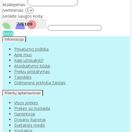
Atsiliepimas:
Įvertinimas:
Įveskite saugos kodą:
Rašyti
Informacija
Privatumo politika
Apie mus
Kaip užsisakyti?
Atsiskaitymo būdai
Prekių pristatymas
Taisyklės
Didmeninė prekyba žaislais
Klientų aptarnavimas
Visos prekės
Prekės su nuolaida
Gamintojai
Dovanų kuponai
Svetainės medis
Kontaktai