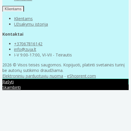
Klientams
Klientams
Užsakymų istorija
Kontaktai
+37067816142
info@zuja.lt
I-V 9:00-17:00, VI-VII - Teirautis
2026 © Visos teisės saugomos. Kopijuoti, platinti svetainės turinį
be autorių sutikimo draudžiama.
Elektroninių parduotuvių nuoma
-
eShoprent.com
Rašyti
Skambinti