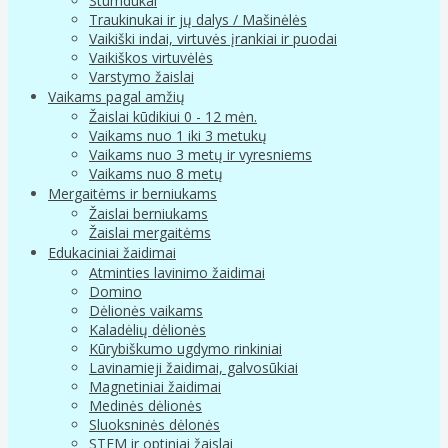
Stumdukai
Traukinukai ir jų dalys / Mašinėlės
Vaikiški indai, virtuvės įrankiai ir puodai
Vaikiškos virtuvėlės
Varstymo žaislai
Vaikams pagal amžių
Žaislai kūdikiui 0 - 12 mėn.
Vaikams nuo 1 iki 3 metukų
Vaikams nuo 3 metų ir vyresniems
Vaikams nuo 8 metų
Mergaitėms ir berniukams
Žaislai berniukams
Žaislai mergaitėms
Edukaciniai žaidimai
Atminties lavinimo žaidimai
Domino
Dėlionės vaikams
Kaladėlių dėlionės
Kūrybiškumo ugdymo rinkiniai
Lavinamieji žaidimai, galvosūkiai
Magnetiniai žaidimai
Medinės dėlionės
Sluoksninės dėlonės
STEM ir optiniai žaislai