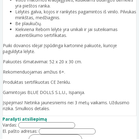
yra pieštos ranka.
Lėlytės galva, kojos ir rankytės pagamintos iš vinilo. Pilvukas
minkštas, medžiaginis.
Be plaukučių.
Kiekviena Reborn lėlytė yra unikali ir jai suteikiamas
autentiškumo sertifikatas.
Puiki dovanos idėja! Įspūdinga kartoninė pakuotė, kurioje
paguldyta lėlytė.
Pakuotės išmatavimai: 52 x 20 x 30 cm.
Rekomenduojamas amžius 6+.
Produktas sertifikuotas CE ženklu.
Gamintojas BLUE DOLLS S.L.U., Ispanija.
Įspėjimas! Netinka jaunesniems nei 3 metų vaikams. Uždusimo
rizika. Smulkios detalės.
Parašyti atsiliepimą
Vardas:
El. pašto adresas: