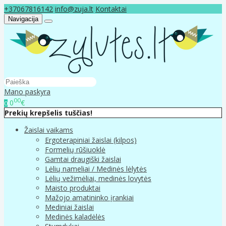
+37067816142
info@zuja.lt
Kontaktai
Navigacija
Mano paskyra
00
0
€
0
Prekių krepšelis tuščias!
Žaislai vaikams
Ergoterapiniai žaislai (kilpos)
Formelių rūšiuoklė
Gamtai draugiški žaislai
Lėlių nameliai / Medinės lėlytės
Lėlių vežimėliai, medinės lovytės
Maisto produktai
Mažojo amatininko įrankiai
Mediniai žaislai
Medinės kaladėlės