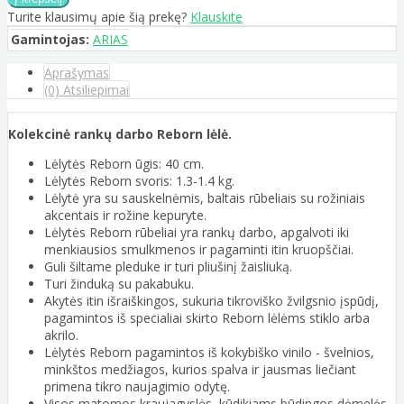
Turite klausimų apie šią prekę?
Klauskite
Gamintojas:
ARIAS
Aprašymas
(0) Atsiliepimai
Kolekcinė rankų darbo Reborn lėlė.
Lėlytės Reborn ūgis: 40 cm.
Lėlytės Reborn svoris: 1.3-1.4 kg.
Lėlytė yra su sauskelnėmis, baltais rūbeliais su rožiniais
akcentais ir rožine kepuryte.
Lėlytės Reborn rūbeliai yra rankų darbo, apgalvoti iki
menkiausios smulkmenos ir pagaminti itin kruopščiai.
Guli šiltame pleduke ir turi pliušinį žaisliuką.
Turi žinduką su pakabuku.
Akytės itin išraiškingos, sukuria tikroviško žvilgsnio įspūdį,
pagamintos iš specialiai skirto Reborn lėlėms stiklo arba
akrilo.
Lėlytės Reborn pagamintos iš kokybiško vinilo - švelnios,
minkštos medžiagos, kurios spalva ir jausmas liečiant
primena tikro naujagimio odytę.
Visos matomos kraujagyslės, kūdikiams būdingos dėmelės