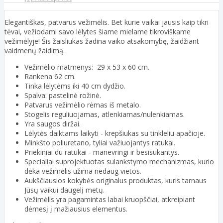
Elegantiškas, patvarus vežimėlis. Bet kurie vaikai jausis kaip tikri
tėvai, vežiodami savo lėlytes šiame mielame tikroviškame
vežimėlyje! Šis žaisliukas žadina vaiko atsakomybę, žaidžiant
vaidmenų žaidimą.
Vežimėlio matmenys: 29 x 53 x 60 cm.
Rankena 62 cm.
Tinka lėlytėms iki 40 cm dydžio.
Spalva: pastelinė rožinė.
Patvarus vežimėlio rėmas iš metalo.
Stogelis reguliuojamas, atlenkiamas/nulenkiamas.
Yra saugos diržai.
Lėlytės daiktams laikyti - krepšiukas su tinkleliu apačioje.
Minkšto poliuretano, tyliai važiuojantys ratukai.
Priekiniai du ratukai - manevringi ir besisukantys.
Specialiai suprojektuotas sulankstymo mechanizmas, kurio
dėka vežimėlis užima nedaug vietos.
Aukščiausios kokybės originalus produktas, kuris tarnaus
Jūsų vaikui daugelį metų.
Vežimėlis yra pagamintas labai kruopščiai, atkreipiant
dėmesį į mažiausius elementus.