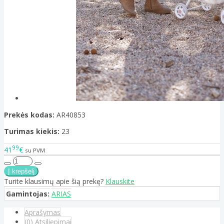
Prekės kodas:
AR40853
Turimas kiekis:
23
99
41
€
su PVM
Turite klausimų apie šią prekę?
Klauskite
Gamintojas:
ARIAS
Aprašymas
(0) Atsiliepimai