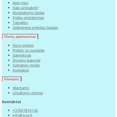
Apie mus
Kaip užsisakyti?
Atsiskaitymo būdai
Prekių pristatymas
Taisyklės
Didmeninė prekyba žaislais
Klientų aptarnavimas
Visos prekės
Prekės su nuolaida
Gamintojai
Dovanų kuponai
Svetainės medis
Kontaktai
Klientams
Klientams
Užsakymų istorija
Kontaktai
+37067816142
info@zuja.lt