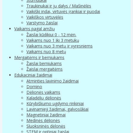
Stumdukai
Traukinukai ir jų dalys / Mašinėlės
Vaikiški indai, virtuvės įrankiai ir puodai
Vaikiškos virtuvėlės
Varstymo žaislai
Vaikams pagal amžių
Žaislai kūdikiui 0 - 12 mėn.
Vaikams nuo 1 iki 3 metukų
Vaikams nuo 3 metų ir vyresniems
Vaikams nuo 8 metų
Mergaitėms ir berniukams
Žaislai berniukams
Žaislai mergaitėms
Edukaciniai žaidimai
Atminties lavinimo žaidimai
Domino
Dėlionės vaikams
Kaladėlių dėlionės
Kūrybiškumo ugdymo rinkiniai
Lavinamieji žaidimai, galvosūkiai
Magnetiniai žaidimai
Medinės dėlionės
Sluoksninės dėlonės
STEM ir optiniai žaislai