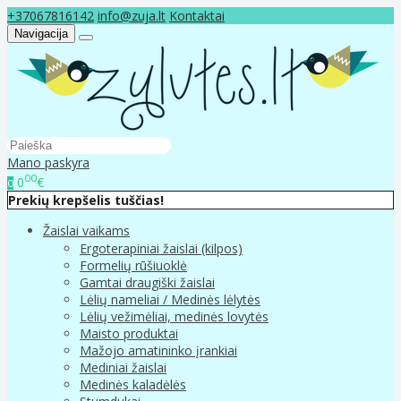
+37067816142
info@zuja.lt
Kontaktai
Navigacija
Mano paskyra
00
0
€
0
Prekių krepšelis tuščias!
Žaislai vaikams
Ergoterapiniai žaislai (kilpos)
Formelių rūšiuoklė
Gamtai draugiški žaislai
Lėlių nameliai / Medinės lėlytės
Lėlių vežimėliai, medinės lovytės
Maisto produktai
Mažojo amatininko įrankiai
Mediniai žaislai
Medinės kaladėlės