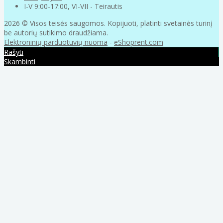
I-V 9:00-17:00, VI-VII - Teirautis
2026 © Visos teisės saugomos. Kopijuoti, platinti svetainės turinį
be autorių sutikimo draudžiama.
Elektroninių parduotuvių nuoma
-
eShoprent.com
Rašyti
Skambinti