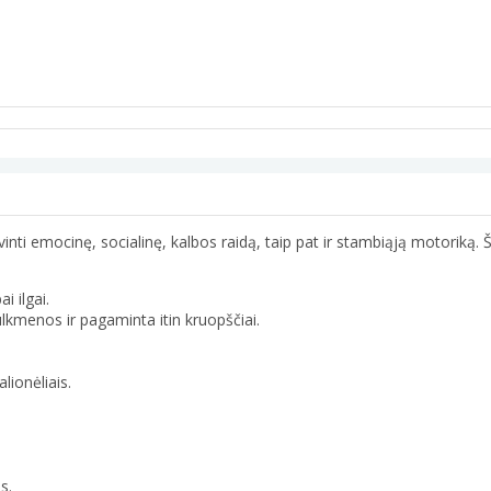
nti emocinę, socialinę, kalbos raidą, taip pat ir stambiąją motoriką. 
i ilgai.
lkmenos ir pagaminta itin kruopščiai.
lionėliais.
s.