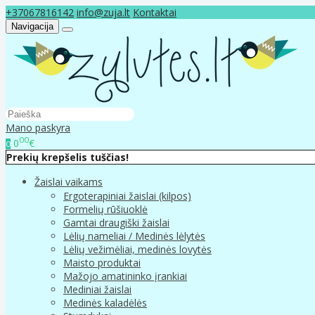
+37067816142
info@zuja.lt
Kontaktai
Navigacija
Mano paskyra
00
0
€
0
Prekių krepšelis tuščias!
Žaislai vaikams
Ergoterapiniai žaislai (kilpos)
Formelių rūšiuoklė
Gamtai draugiški žaislai
Lėlių nameliai / Medinės lėlytės
Lėlių vežimėliai, medinės lovytės
Maisto produktai
Mažojo amatininko įrankiai
Mediniai žaislai
Medinės kaladėlės