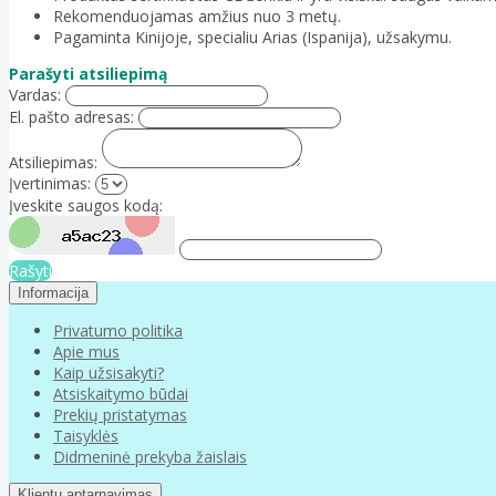
Rekomenduojamas amžius nuo 3 metų.
Pagaminta Kinijoje, specialiu Arias (Ispanija), užsakymu.
Parašyti atsiliepimą
Vardas:
El. pašto adresas:
Atsiliepimas:
Įvertinimas:
Įveskite saugos kodą:
Rašyti
Informacija
Privatumo politika
Apie mus
Kaip užsisakyti?
Atsiskaitymo būdai
Prekių pristatymas
Taisyklės
Didmeninė prekyba žaislais
Klientų aptarnavimas