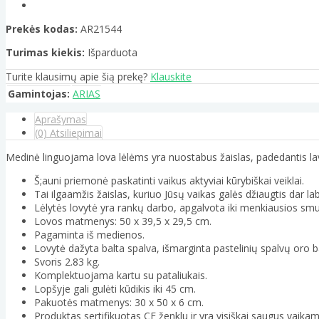
Prekės kodas:
AR21544
Turimas kiekis:
Išparduota
Turite klausimų apie šią prekę?
Klauskite
Gamintojas:
ARIAS
Aprašymas
(0) Atsiliepimai
Medinė linguojama lova lėlėms yra nuostabus žaislas, padedantis lavi
Š;auni priemonė paskatinti vaikus aktyviai kūrybiškai veiklai.
Tai ilgaamžis žaislas, kuriuo Jūsų vaikas galės džiaugtis dar laba
Lėlytės lovytė yra rankų darbo, apgalvota iki menkiausios smu
Lovos matmenys: 50 x 39,5 x 29,5 cm.
Pagaminta iš medienos.
Lovytė dažyta balta spalva, išmarginta pastelinių spalvų oro ba
Svoris 2.83 kg.
Komplektuojama kartu su pataliukais.
Lopšyje gali gulėti kūdikis iki 45 cm.
Pakuotės matmenys: 30 x 50 x 6 cm.
Produktas sertifikuotas CE ženklu ir yra visiškai saugus vaikam