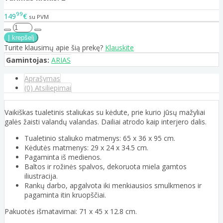
99
149
€
su PVM
Turite klausimų apie šią prekę?
Klauskite
Gamintojas:
ARIAS
Aprašymas
(0) Atsiliepimai
Vaikiškas tualetinis staliukas su kėdute, prie kurio jūsų mažyliai
galės žaisti valandų valandas. Dailiai atrodo kaip interjero dalis.
Tualetinio staliuko matmenys: 65 x 36 x 95 cm.
Kėdutės matmenys: 29 x 24 x 34.5 cm.
Pagaminta iš medienos.
Baltos ir rožinės spalvos, dekoruota miela gamtos
iliustracija.
Rankų darbo, apgalvota iki menkiausios smulkmenos ir
pagaminta itin kruopščiai.
Pakuotės išmatavimai: 71 x 45 x 12.8 cm.