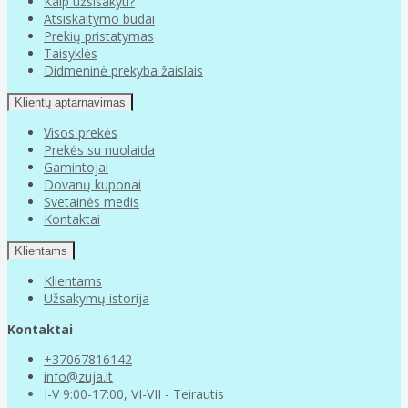
Kaip užsisakyti?
Atsiskaitymo būdai
Prekių pristatymas
Taisyklės
Didmeninė prekyba žaislais
Klientų aptarnavimas
Visos prekės
Prekės su nuolaida
Gamintojai
Dovanų kuponai
Svetainės medis
Kontaktai
Klientams
Klientams
Užsakymų istorija
Kontaktai
+37067816142
info@zuja.lt
I-V 9:00-17:00, VI-VII - Teirautis