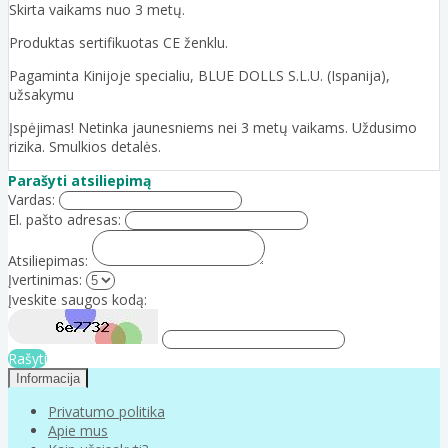
Skirta vaikams nuo 3 metų.
Produktas sertifikuotas CE ženklu.
Pagaminta Kinijoje specialiu, BLUE DOLLS S.L.U. (Ispanija),
užsakymu
Įspėjimas! Netinka jaunesniems nei 3 metų vaikams. Uždusimo
rizika. Smulkios detalės.
Parašyti atsiliepimą
Vardas:
El. pašto adresas:
Atsiliepimas:
Įvertinimas:
Įveskite saugos kodą:
Rašyti
Informacija
Privatumo politika
Apie mus