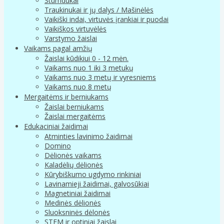
Stumdukai
Traukinukai ir jų dalys / Mašinėlės
Vaikiški indai, virtuvės įrankiai ir puodai
Vaikiškos virtuvėlės
Varstymo žaislai
Vaikams pagal amžių
Žaislai kūdikiui 0 - 12 mėn.
Vaikams nuo 1 iki 3 metukų
Vaikams nuo 3 metų ir vyresniems
Vaikams nuo 8 metų
Mergaitėms ir berniukams
Žaislai berniukams
Žaislai mergaitėms
Edukaciniai žaidimai
Atminties lavinimo žaidimai
Domino
Dėlionės vaikams
Kaladėlių dėlionės
Kūrybiškumo ugdymo rinkiniai
Lavinamieji žaidimai, galvosūkiai
Magnetiniai žaidimai
Medinės dėlionės
Sluoksninės dėlonės
STEM ir optiniai žaislai