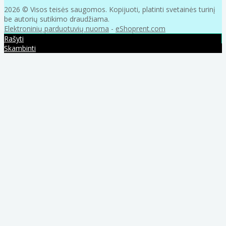
2026 © Visos teisės saugomos. Kopijuoti, platinti svetainės turinį
be autorių sutikimo draudžiama.
Elektroninių parduotuvių nuoma
-
eShoprent.com
Rašyti
Skambinti