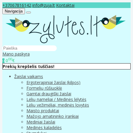
+37067816142
info@zuja.lt
Kontaktai
Navigacija
Mano paskyra
00
0
€
0
Prekių krepšelis tuščias!
Žaislai vaikams
Ergoterapiniai žaislai (kilpos)
Formelių rūšiuoklė
Gamtai draugiški žaislai
Lėlių nameliai / Medinės lėlytės
Lėlių vežimėliai, medinės lovytės
Maisto produktai
Mažojo amatininko įrankiai
Mediniai žaislai
Medinės kaladėlės