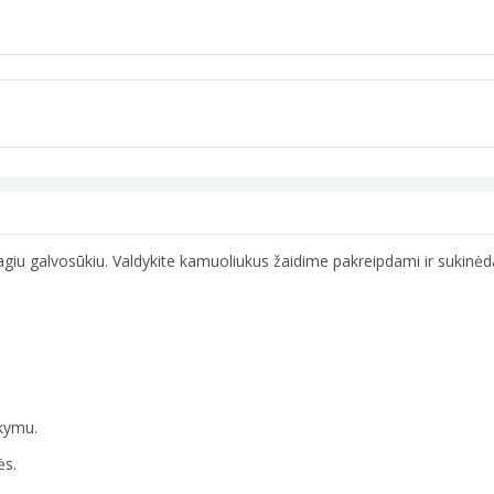
agiu galvosūkiu. Valdykite kamuoliukus žaidime pakreipdami ir sukinėd
akymu.
ės.