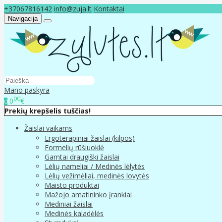
+37067816142
info@zuja.lt
Kontaktai
Navigacija
Mano paskyra
00
0
€
0
Prekių krepšelis tuščias!
Žaislai vaikams
Ergoterapiniai žaislai (kilpos)
Formelių rūšiuoklė
Gamtai draugiški žaislai
Lėlių nameliai / Medinės lėlytės
Lėlių vežimėliai, medinės lovytės
Maisto produktai
Mažojo amatininko įrankiai
Mediniai žaislai
Medinės kaladėlės