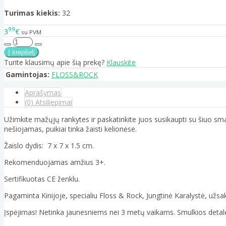
Turimas kiekis:
32
99
3
€
su PVM
Turite klausimų apie šią prekę?
Klauskite
Gamintojas:
FLOSS&ROCK
Aprašymas
(0) Atsiliepimai
Užimkite mažųjų rankytes ir paskatinkite juos susikaupti su šiuo sm
nešiojamas, puikiai tinka žaisti kelionėse.
Žaislo dydis: 7 x 7 x 1.5 cm.
Rekomenduojamas amžius 3+.
Sertifikuotas CE ženklu.
Pagaminta Kinijoje, specialiu Floss & Rock, Jungtinė Karalystė, užs
Įspėjimas! Netinka jaunesniems nei 3 metų vaikams. Smulkios detal