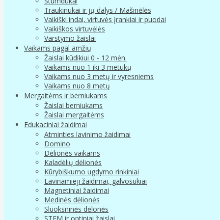
Stumdukai
Traukinukai ir jų dalys / Mašinėlės
Vaikiški indai, virtuvės įrankiai ir puodai
Vaikiškos virtuvėlės
Varstymo žaislai
Vaikams pagal amžių
Žaislai kūdikiui 0 - 12 mėn.
Vaikams nuo 1 iki 3 metukų
Vaikams nuo 3 metų ir vyresniems
Vaikams nuo 8 metų
Mergaitėms ir berniukams
Žaislai berniukams
Žaislai mergaitėms
Edukaciniai žaidimai
Atminties lavinimo žaidimai
Domino
Dėlionės vaikams
Kaladėlių dėlionės
Kūrybiškumo ugdymo rinkiniai
Lavinamieji žaidimai, galvosūkiai
Magnetiniai žaidimai
Medinės dėlionės
Sluoksninės dėlonės
STEM ir optiniai žaislai