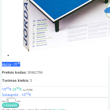
%
Akcija
-35
Prekės kodas:
BN82796
Turimas kiekis:
5
49
99
19
€
29
€
su PVM
50
Sutaupote - 10
€