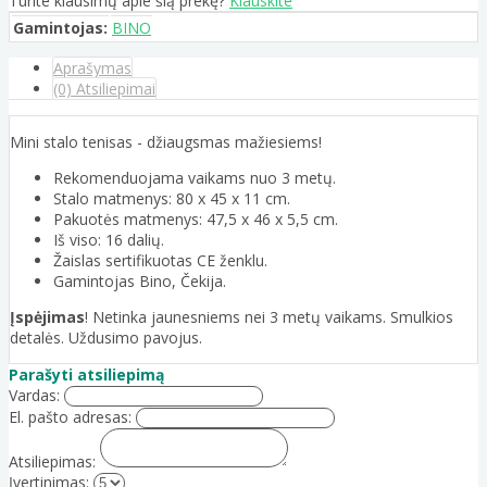
Turite klausimų apie šią prekę?
Klauskite
Gamintojas:
BINO
Aprašymas
(0) Atsiliepimai
Mini stalo tenisas - džiaugsmas mažiesiems!
Rekomenduojama vaikams nuo 3 metų.
Stalo matmenys: 80 x 45 x 11 cm.
Pakuotės matmenys: 47,5 x 46 x 5,5 cm.
Iš viso: 16 dalių.
Žaislas sertifikuotas CE ženklu.
Gamintojas Bino, Čekija.
Įspėjimas
! Netinka jaunesniems nei 3 metų vaikams. Smulkios
detalės. Uždusimo pavojus.
Parašyti atsiliepimą
Vardas:
El. pašto adresas:
Atsiliepimas:
Įvertinimas: