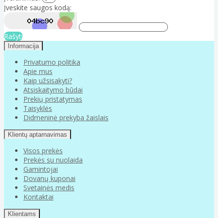
Įveskite saugos kodą:
Rašyti
Informacija
Privatumo politika
Apie mus
Kaip užsisakyti?
Atsiskaitymo būdai
Prekių pristatymas
Taisyklės
Didmeninė prekyba žaislais
Klientų aptarnavimas
Visos prekės
Prekės su nuolaida
Gamintojai
Dovanų kuponai
Svetainės medis
Kontaktai
Klientams