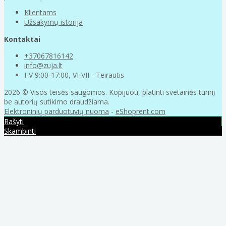
Klientams
Užsakymų istorija
Kontaktai
+37067816142
info@zuja.lt
I-V 9:00-17:00, VI-VII - Teirautis
2026 © Visos teisės saugomos. Kopijuoti, platinti svetainės turinį
be autorių sutikimo draudžiama.
Elektroninių parduotuvių nuoma
-
eShoprent.com
Rašyti
Skambinti