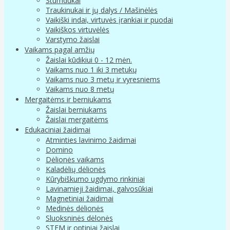
Stumdukai
Traukinukai ir jų dalys / Mašinėlės
Vaikiški indai, virtuvės įrankiai ir puodai
Vaikiškos virtuvėlės
Varstymo žaislai
Vaikams pagal amžių
Žaislai kūdikiui 0 - 12 mėn.
Vaikams nuo 1 iki 3 metukų
Vaikams nuo 3 metų ir vyresniems
Vaikams nuo 8 metų
Mergaitėms ir berniukams
Žaislai berniukams
Žaislai mergaitėms
Edukaciniai žaidimai
Atminties lavinimo žaidimai
Domino
Dėlionės vaikams
Kaladėlių dėlionės
Kūrybiškumo ugdymo rinkiniai
Lavinamieji žaidimai, galvosūkiai
Magnetiniai žaidimai
Medinės dėlionės
Sluoksninės dėlonės
STEM ir optiniai žaislai