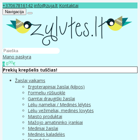
+37067816142
info@zuja.lt
Kontaktai
Navigacija
Mano paskyra
00
0
€
0
Prekių krepšelis tuščias!
Žaislai vaikams
Ergoterapiniai žaislai (kilpos)
Formelių rūšiuoklė
Gamtai draugiški žaislai
Lėlių nameliai / Medinės lėlytės
Lėlių vežimėliai, medinės lovytės
Maisto produktai
Mažojo amatininko įrankiai
Mediniai žaislai
Medinės kaladėlės