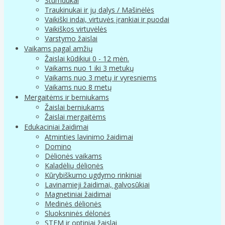
Stumdukai
Traukinukai ir jų dalys / Mašinėlės
Vaikiški indai, virtuvės įrankiai ir puodai
Vaikiškos virtuvėlės
Varstymo žaislai
Vaikams pagal amžių
Žaislai kūdikiui 0 - 12 mėn.
Vaikams nuo 1 iki 3 metukų
Vaikams nuo 3 metų ir vyresniems
Vaikams nuo 8 metų
Mergaitėms ir berniukams
Žaislai berniukams
Žaislai mergaitėms
Edukaciniai žaidimai
Atminties lavinimo žaidimai
Domino
Dėlionės vaikams
Kaladėlių dėlionės
Kūrybiškumo ugdymo rinkiniai
Lavinamieji žaidimai, galvosūkiai
Magnetiniai žaidimai
Medinės dėlionės
Sluoksninės dėlonės
STEM ir optiniai žaislai