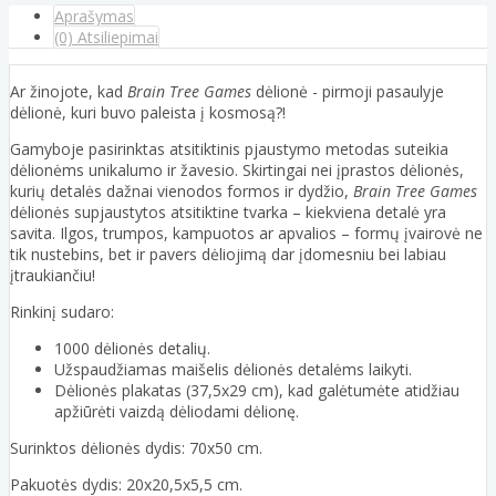
Aprašymas
(0) Atsiliepimai
Ar žinojote, kad
Brain Tree Games
dėlionė - pirmoji pasaulyje
dėlionė, kuri buvo paleista į kosmosą?!
Gamyboje pasirinktas atsitiktinis pjaustymo metodas suteikia
dėlionėms unikalumo ir žavesio. Skirtingai nei įprastos dėlionės,
kurių detalės dažnai vienodos formos ir dydžio,
Brain Tree Games
dėlionės supjaustytos atsitiktine tvarka – kiekviena detalė yra
savita. Ilgos, trumpos, kampuotos ar apvalios – formų įvairovė ne
tik nustebins, bet ir pavers dėliojimą dar įdomesniu bei labiau
įtraukiančiu!
Rinkinį sudaro:
1000 dėlionės detalių.
Užspaudžiamas maišelis dėlionės detalėms laikyti.
Dėlionės plakatas (37,5x29 cm), kad galėtumėte atidžiau
apžiūrėti vaizdą dėliodami dėlionę.
Surinktos dėlionės dydis: 70x50 cm.
Pakuotės dydis: 20x20,5x5,5 cm.