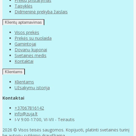
Prekių pristatymas
Taisyklės
Didmeninė prekyba žaislais
Klientų aptarnavimas
Visos prekės
Prekės su nuolaida
Gamintojai
Dovanų kuponai
Svetainės medis
Kontaktai
Klientams
Klientams
Užsakymų istorija
Kontaktai
+37067816142
info@zuja.lt
I-V 9:00-17:00, VI-VII - Teirautis
2026 © Visos teisės saugomos. Kopijuoti, platinti svetainės turinį
be autorių sutikimo draudžiama.