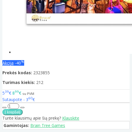
%
Akcija
-40
Prekės kodas:
2323855
Turimas kiekis:
212
39
99
5
€
8
€
su PVM
60
Sutaupote - 3
€
Turite klausimų apie šią prekę?
Klauskite
Gamintojas:
Brain Tree Games