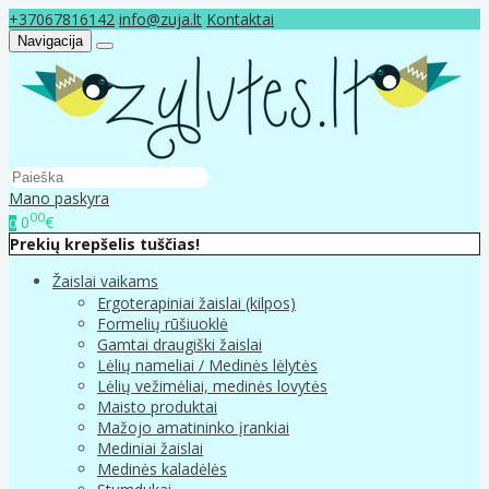
+37067816142
info@zuja.lt
Kontaktai
Navigacija
Mano paskyra
00
0
€
0
Prekių krepšelis tuščias!
Žaislai vaikams
Ergoterapiniai žaislai (kilpos)
Formelių rūšiuoklė
Gamtai draugiški žaislai
Lėlių nameliai / Medinės lėlytės
Lėlių vežimėliai, medinės lovytės
Maisto produktai
Mažojo amatininko įrankiai
Mediniai žaislai
Medinės kaladėlės