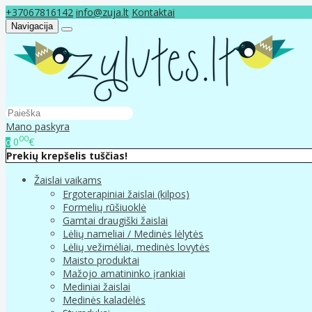
+37067816142
info@zuja.lt
Kontaktai
Navigacija
Mano paskyra
00
0
€
0
Prekių krepšelis tuščias!
Žaislai vaikams
Ergoterapiniai žaislai (kilpos)
Formelių rūšiuoklė
Gamtai draugiški žaislai
Lėlių nameliai / Medinės lėlytės
Lėlių vežimėliai, medinės lovytės
Maisto produktai
Mažojo amatininko įrankiai
Mediniai žaislai
Medinės kaladėlės