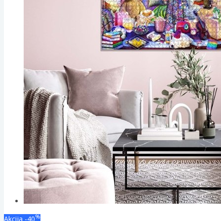
%
Akcija
-40