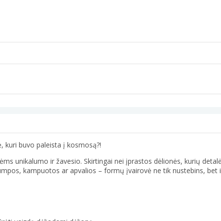
ė, kuri buvo paleista į kosmosą?!
ms unikalumo ir žavesio. Skirtingai nei įprastos dėlionės, kurių deta
 trumpos, kampuotos ar apvalios – formų įvairovė ne tik nustebins, bet i