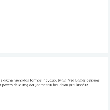
lės dažnai vienodos formos ir dydžio,
Brain Tree Games
dėlionės
r pavers dėliojimą dar įdomesniu bei labiau įtraukiančiu!