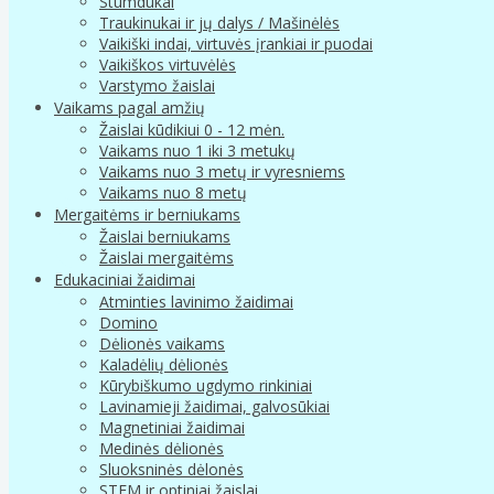
Stumdukai
Traukinukai ir jų dalys / Mašinėlės
Vaikiški indai, virtuvės įrankiai ir puodai
Vaikiškos virtuvėlės
Varstymo žaislai
Vaikams pagal amžių
Žaislai kūdikiui 0 - 12 mėn.
Vaikams nuo 1 iki 3 metukų
Vaikams nuo 3 metų ir vyresniems
Vaikams nuo 8 metų
Mergaitėms ir berniukams
Žaislai berniukams
Žaislai mergaitėms
Edukaciniai žaidimai
Atminties lavinimo žaidimai
Domino
Dėlionės vaikams
Kaladėlių dėlionės
Kūrybiškumo ugdymo rinkiniai
Lavinamieji žaidimai, galvosūkiai
Magnetiniai žaidimai
Medinės dėlionės
Sluoksninės dėlonės
STEM ir optiniai žaislai