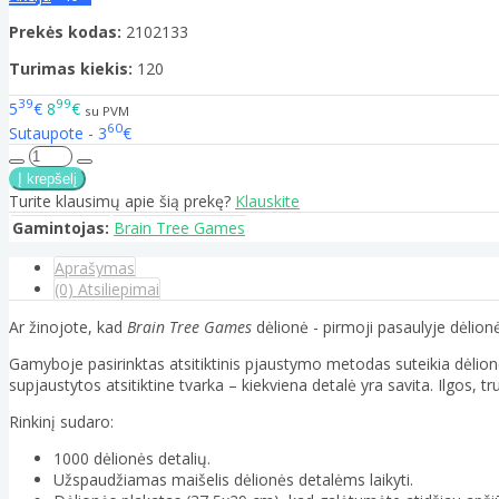
Prekės kodas:
2102133
Turimas kiekis:
120
39
99
5
€
8
€
su PVM
60
Sutaupote - 3
€
Turite klausimų apie šią prekę?
Klauskite
Gamintojas:
Brain Tree Games
Aprašymas
(0) Atsiliepimai
Ar žinojote, kad
Brain Tree Games
dėlionė - pirmoji pasaulyje dėlion
Gamyboje pasirinktas atsitiktinis pjaustymo metodas suteikia dėlionė
supjaustytos atsitiktine tvarka – kiekviena detalė yra savita. Ilgos,
Rinkinį sudaro:
1000 dėlionės detalių.
Užspaudžiamas maišelis dėlionės detalėms laikyti.