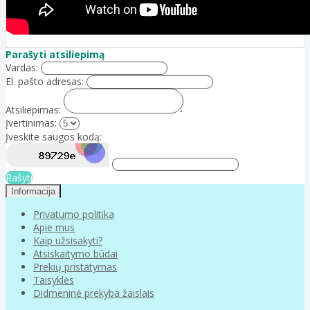
Parašyti atsiliepimą
Vardas:
El. pašto adresas:
Atsiliepimas:
Įvertinimas:
Įveskite saugos kodą:
Rašyti
Informacija
Privatumo politika
Apie mus
Kaip užsisakyti?
Atsiskaitymo būdai
Prekių pristatymas
Taisyklės
Didmeninė prekyba žaislais