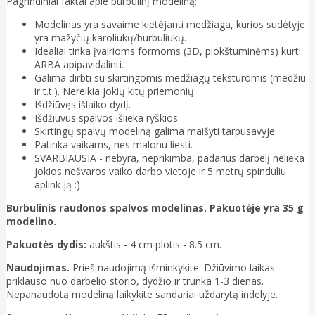
Pagrindiniai faktai apie burbulinį modeliną:
Modelinas yra savaime kietėjanti medžiaga, kurios sudėtyje
yra mažyčių karoliukų/burbuliukų.
Idealiai tinka įvairioms formoms (3D, plokštuminėms) kurti
ARBA apipavidalinti.
Galima dirbti su skirtingomis medžiagų tekstūromis (medžiu
ir t.t.). Nereikia jokių kitų priemonių.
Išdžiūvęs išlaiko dydį.
Išdžiūvus spalvos išlieka ryškios.
Skirtingų spalvų modeliną galima maišyti tarpusavyje.
Patinka vaikams, nes malonu liesti.
SVARBIAUSIA - nebyra, neprikimba, padarius darbelį nelieka
jokios nešvaros vaiko darbo vietoje ir 5 metrų spinduliu
aplink ją :)
Burbulinis raudonos spalvos modelinas. Pakuotėje yra 35 g
modelino.
Pakuotės dydis:
aukštis - 4 cm plotis - 8.5 cm.
Naudojimas.
Prieš naudojimą išminkykite. Džiūvimo laikas
priklauso nuo darbelio storio, dydžio ir trunka 1-3 dienas.
Nepanaudotą modeliną laikykite sandariai uždarytą indelyje.