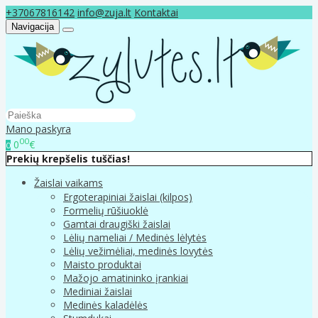
+37067816142
info@zuja.lt
Kontaktai
Navigacija
Mano paskyra
00
0
€
0
Prekių krepšelis tuščias!
Žaislai vaikams
Ergoterapiniai žaislai (kilpos)
Formelių rūšiuoklė
Gamtai draugiški žaislai
Lėlių nameliai / Medinės lėlytės
Lėlių vežimėliai, medinės lovytės
Maisto produktai
Mažojo amatininko įrankiai
Mediniai žaislai
Medinės kaladėlės