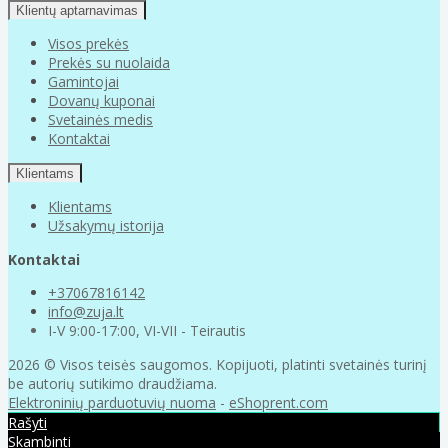
Klientų aptarnavimas
Visos prekės
Prekės su nuolaida
Gamintojai
Dovanų kuponai
Svetainės medis
Kontaktai
Klientams
Klientams
Užsakymų istorija
Kontaktai
+37067816142
info@zuja.lt
I-V 9:00-17:00, VI-VII - Teirautis
2026 © Visos teisės saugomos. Kopijuoti, platinti svetainės turinį
be autorių sutikimo draudžiama.
Elektroninių parduotuvių nuoma
-
eShoprent.com
Rašyti
Skambinti