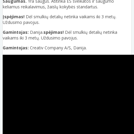
Saugumas.
Yra saugus. Atitinka ES sveikatos ir saugumo
keliamus reikalavimus, žaislų kokybės standartus.
Įspėjimas!
Dėl smulkių detalių netinka vaikams iki 3 metų.
Uždusimo pavojus.
Gamintojas:
Danija.
spėjimas!
Dėl smulkių detalių netinka
vaikams iki 3 metų. Uždusimo pavojus.
Gamintojas:
Creativ Company A/S, Danija.