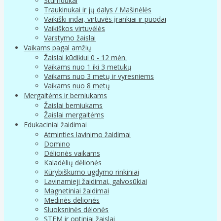
Stumdukai
Traukinukai ir jų dalys / Mašinėlės
Vaikiški indai, virtuvės įrankiai ir puodai
Vaikiškos virtuvėlės
Varstymo žaislai
Vaikams pagal amžių
Žaislai kūdikiui 0 - 12 mėn.
Vaikams nuo 1 iki 3 metukų
Vaikams nuo 3 metų ir vyresniems
Vaikams nuo 8 metų
Mergaitėms ir berniukams
Žaislai berniukams
Žaislai mergaitėms
Edukaciniai žaidimai
Atminties lavinimo žaidimai
Domino
Dėlionės vaikams
Kaladėlių dėlionės
Kūrybiškumo ugdymo rinkiniai
Lavinamieji žaidimai, galvosūkiai
Magnetiniai žaidimai
Medinės dėlionės
Sluoksninės dėlonės
STEM ir optiniai žaislai