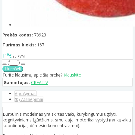
Prekės kodas:
78923
Turimas kiekis:
167
49
1
€
su PVM
Turite klausimų apie šią prekę?
Klauskite
Gamintojas:
CREATIV
Aprašymas
(0) Atsiliepimai
Burbulinis modelinas yra skirtas vaikų kūrybingumui ugdyti,
kognityviniams įgūdžiams, smulkiajai motorikai vystyti (rankų-akių
koordinacijai, dėmesio koncentravimui).