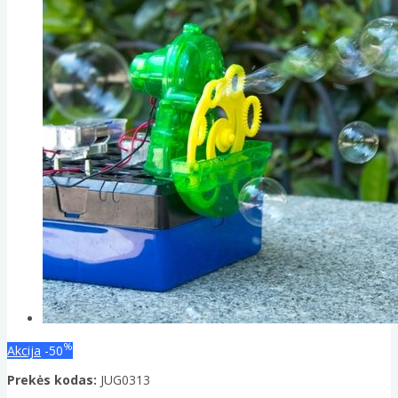
%
Akcija
-50
Prekės kodas:
JUG0313