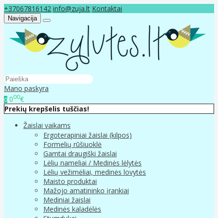
+37067816142
info@zuja.lt
Kontaktai
Navigacija
Mano paskyra
00
0
€
0
Prekių krepšelis tuščias!
Žaislai vaikams
Ergoterapiniai žaislai (kilpos)
Formelių rūšiuoklė
Gamtai draugiški žaislai
Lėlių nameliai / Medinės lėlytės
Lėlių vežimėliai, medinės lovytės
Maisto produktai
Mažojo amatininko įrankiai
Mediniai žaislai
Medinės kaladėlės