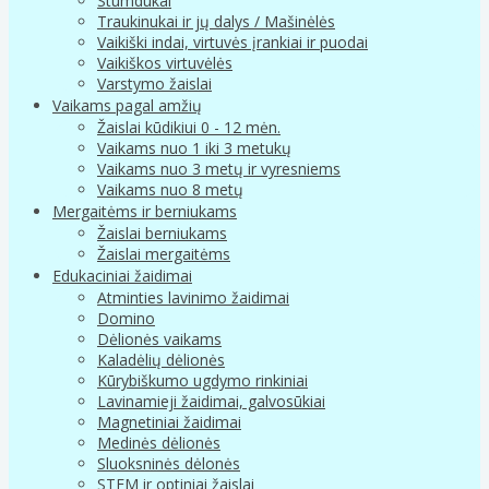
Stumdukai
Traukinukai ir jų dalys / Mašinėlės
Vaikiški indai, virtuvės įrankiai ir puodai
Vaikiškos virtuvėlės
Varstymo žaislai
Vaikams pagal amžių
Žaislai kūdikiui 0 - 12 mėn.
Vaikams nuo 1 iki 3 metukų
Vaikams nuo 3 metų ir vyresniems
Vaikams nuo 8 metų
Mergaitėms ir berniukams
Žaislai berniukams
Žaislai mergaitėms
Edukaciniai žaidimai
Atminties lavinimo žaidimai
Domino
Dėlionės vaikams
Kaladėlių dėlionės
Kūrybiškumo ugdymo rinkiniai
Lavinamieji žaidimai, galvosūkiai
Magnetiniai žaidimai
Medinės dėlionės
Sluoksninės dėlonės
STEM ir optiniai žaislai