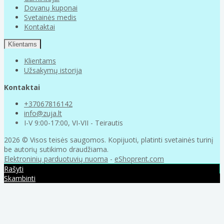
Dovanų kuponai
Svetainės medis
Kontaktai
Klientams
Klientams
Užsakymų istorija
Kontaktai
+37067816142
info@zuja.lt
I-V 9:00-17:00, VI-VII - Teirautis
2026 © Visos teisės saugomos. Kopijuoti, platinti svetainės turinį
be autorių sutikimo draudžiama.
Elektroninių parduotuvių nuoma
-
eShoprent.com
Rašyti
Skambinti