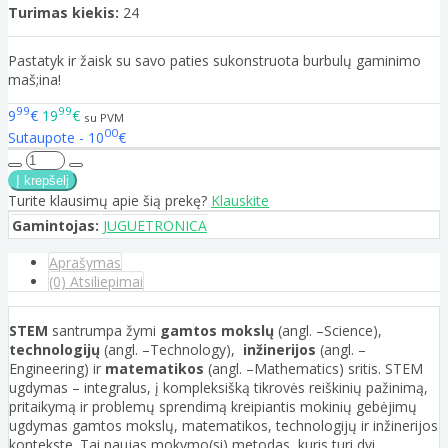
Turimas kiekis:
24
Pastatyk ir žaisk su savo paties sukonstruota burbulų gaminimo
maš;ina!
99
99
9
€
19
€
su PVM
00
Sutaupote - 10
€
Turite klausimų apie šią prekę?
Klauskite
Gamintojas:
JUGUETRONICA
Aprašymas
(0) Atsiliepimai
STEM
santrumpa žymi
gamtos mokslų
(angl. –Science),
technologijų
(angl. –Technology),
inžinerijos
(angl. –
Engineering) ir
matematikos
(angl. –Mathematics) sritis. STEM
ugdymas – integralus, į kompleksišką tikrovės reiškinių pažinimą,
pritaikymą ir problemų sprendimą kreipiantis mokinių gebėjimų
ugdymas gamtos mokslų, matematikos, technologijų ir inžinerijos
kontekste. Tai naujas mokymo(si) metodas, kuris turi dvi