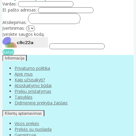
Vardas:
El. pašto adresas:
Atsiliepimas:
Įvertinimas:
Įveskite saugos kodą:
Rašyti
Informacija
Privatumo politika
Apie mus
Kaip užsisakyti?
Atsiskaitymo būdai
Prekių pristatymas
Taisyklės
Didmeninė prekyba žaislais
Klientų aptarnavimas
Visos prekės
Prekės su nuolaida
Gamintojai