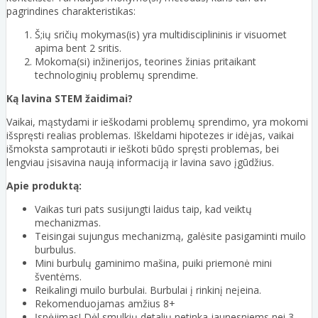
pagrindines charakteristikas:
Š;ių sričių mokymas(is) yra multidisciplininis ir visuomet
apima bent 2 sritis.
Mokoma(si) inžinerijos, teorines žinias pritaikant
technologinių problemų sprendime.
Ką lavina STEM žaidimai?
Vaikai, mąstydami ir ieškodami problemų sprendimo, yra mokomi
išspręsti realias problemas. Iškeldami hipotezes ir idėjas, vaikai
išmoksta samprotauti ir ieškoti būdo spręsti problemas, bei
lengviau įsisavina naują informaciją ir lavina savo įgūdžius.
Apie produktą:
Vaikas turi pats susijungti laidus taip, kad veiktų
mechanizmas.
Teisingai sujungus mechanizmą, galėsite pasigaminti muilo
burbulus.
Mini burbulų gaminimo mašina, puiki priemonė mini
šventėms.
Reikalingi muilo burbulai. Burbulai į rinkinį neįeina.
Rekomenduojamas amžius 8+
Įspėjimas! Dėl smulkių detalių netinka jaunesniems nei 3