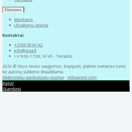
Klientams
Klientams
Užsakymų istorija
Kontaktai
+37067816142
info@zuja.lt
I-V 9:00-17:00, VI-VII - Teirautis
2026 © Visos teisės saugomos. Kopijuoti, platinti svetainės turinį
be autorių sutikimo draudžiama.
Elektroninių parduotuvių nuoma
-
eShoprent.com
Rašyti
Skambinti