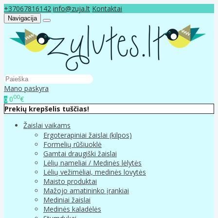
+37067816142
info@zuja.lt
Kontaktai
Navigacija
Mano paskyra
00
0
€
0
Prekių krepšelis tuščias!
Žaislai vaikams
Ergoterapiniai žaislai (kilpos)
Formelių rūšiuoklė
Gamtai draugiški žaislai
Lėlių nameliai / Medinės lėlytės
Lėlių vežimėliai, medinės lovytės
Maisto produktai
Mažojo amatininko įrankiai
Mediniai žaislai
Medinės kaladėlės