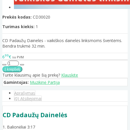
Prekės kodas:
CD30020
Turimas kiekis:
1
CD Padaužų Dainelės - vaikiškos dainelės linksmoms šventėms.
Bendra trukmė 32 min.
99
6
€
su PVM
Turite klausimų apie šią prekę?
Klauskite
Gamintojas:
Muzikinė Partija
Aprašymas
(0) Atsiliepimai
CD Padaužų Dainelės
1. Balionėliai 3:17