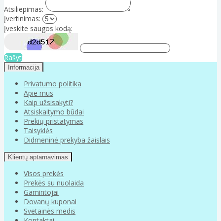
Atsiliepimas:
Įvertinimas:
Įveskite saugos kodą:
Rašyti
Informacija
Privatumo politika
Apie mus
Kaip užsisakyti?
Atsiskaitymo būdai
Prekių pristatymas
Taisyklės
Didmeninė prekyba žaislais
Klientų aptarnavimas
Visos prekės
Prekės su nuolaida
Gamintojai
Dovanų kuponai
Svetainės medis
Kontaktai