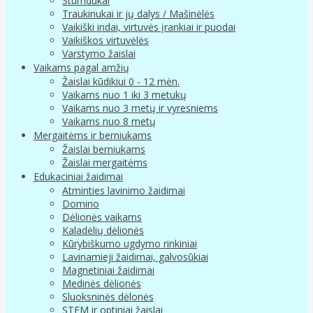
Stumdukai
Traukinukai ir jų dalys / Mašinėlės
Vaikiški indai, virtuvės įrankiai ir puodai
Vaikiškos virtuvėlės
Varstymo žaislai
Vaikams pagal amžių
Žaislai kūdikiui 0 - 12 mėn.
Vaikams nuo 1 iki 3 metukų
Vaikams nuo 3 metų ir vyresniems
Vaikams nuo 8 metų
Mergaitėms ir berniukams
Žaislai berniukams
Žaislai mergaitėms
Edukaciniai žaidimai
Atminties lavinimo žaidimai
Domino
Dėlionės vaikams
Kaladėlių dėlionės
Kūrybiškumo ugdymo rinkiniai
Lavinamieji žaidimai, galvosūkiai
Magnetiniai žaidimai
Medinės dėlionės
Sluoksninės dėlonės
STEM ir optiniai žaislai