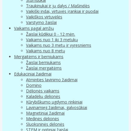
Stumdukai
Traukinukai ir jų dalys / Mašinėlės
Vaikiški indai, virtuvės įrankiai ir puodai
Vaikiškos virtuvėlės
Varstymo žaislai
Vaikams pagal amžių
Žaislai kūdikiui 0 - 12 mėn.
Vaikams nuo 1 iki 3 metukų
Vaikams nuo 3 metų ir vyresniems
Vaikams nuo 8 metų
Mergaitėms ir berniukams
Žaislai berniukams
Žaislai mergaitėms
Edukaciniai žaidimai
Atminties lavinimo žaidimai
Domino
Dėlionės vaikams
Kaladėlių dėlionės
Kūrybiškumo ugdymo rinkiniai
Lavinamieji žaidimai, galvosūkiai
Magnetiniai žaidimai
Medinės dėlionės
Sluoksninės dėlonės
STEM ir optiniai žaislai