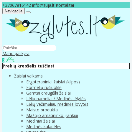
+37067816142
info@zuja.lt
Kontaktai
Navigacija
Mano paskyra
00
0
€
0
Prekių krepšelis tuščias!
Žaislai vaikams
Ergoterapiniai žaislai (kilpos)
Formelių rūšiuoklė
Gamtai draugiški žaislai
Lėlių nameliai / Medinės lėlytės
Lėlių vežimėliai, medinės lovytės
Maisto produktai
Mažojo amatininko įrankiai
Mediniai žaislai
Medinės kaladėlės