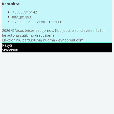
Kontaktai
+37067816142
info@zuja.lt
I-V 9:00-17:00, VI-VII - Teirautis
2026 © Visos teisės saugomos. Kopijuoti, platinti svetainės turinį
be autorių sutikimo draudžiama.
Elektroninių parduotuvių nuoma
-
eShoprent.com
Rašyti
Skambinti