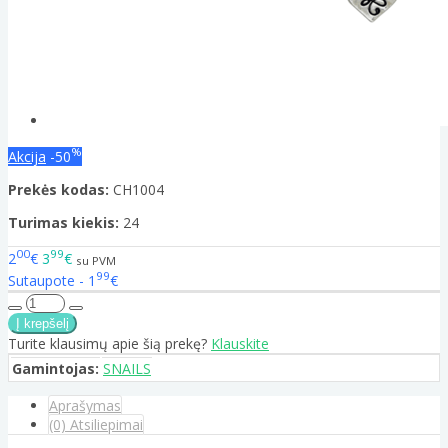
%
Akcija
-50
Prekės kodas:
CH1004
Turimas kiekis:
24
00
99
2
€
3
€
su PVM
99
Sutaupote - 1
€
Turite klausimų apie šią prekę?
Klauskite
Gamintojas:
SNAILS
Aprašymas
(0) Atsiliepimai