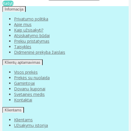
Rašyti
Informacija
Privatumo politika
Apie mus
Kaip užsisakyti?
Atsiskaitymo būdai
Prekių pristatymas
Taisyklės
Didmeninė prekyba žaislais
Klientų aptarnavimas
Visos prekės
Prekės su nuolaida
Gamintojai
Dovanų kuponai
Svetainės medis
Kontaktai
Klientams
Klientams
Užsakymų istorija