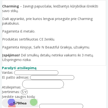
Charming
– žavingi papuošalai, leidžiantys kūrybiškai išreikšti
savo stilių.
Daili apyrankė, prie kurios lengvai prisegsite prie Charming
pakabukus.
Pagaminta iš metalo.
Produktas sertifikuotas CE ženklu.
Pagaminta Kinijoje, Safe N Beautiful Graikija, užsakymu.
Įspėjimas!
Dėl smulkių detalių netinka vaikams iki 3 metų.
Užspringimo rizika.
Parašyti atsiliepimą
Vardas:
El. pašto adresas:
Atsiliepimas:
Įvertinimas:
Įveskite saugos kodą: