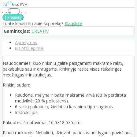
99
12
€
su PVM
Turite klausimų apie šią prekę?
Klauskite
Gamintojas:
CREATIV
Aprašymas
(0) Atsiliepimai
Naudodamiesi šiuo rinkiniu galite pasigaminti makramė raktų
pakabukus sau ir draugams. Rinkinyje rasite visas reikalingas
medžiagas ir instrukcijas.
Rinkinį sudaro:
Raudona, mėlyna ir balta makramė virvė (80 % perdirbta
medvilnė, 20 % poliesteris).
6 raktų pakabukų žiedai su karabino tipo sagtimis.
Instrukcijos.
Pakuotės išmatavimai: 16,5×18,5×5 cm.
Plauti rankomis. Nebalinti, džiovinti patiesus ant lygaus paviršiaus,