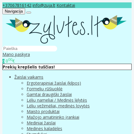
+37067816142
info@zuja.lt
Kontaktai
Navigacija
Mano paskyra
00
0
€
0
Prekių krepšelis tuščias!
Žaislai vaikams
Ergoterapiniai žaislai (kilpos)
Formelių rūšiuoklė
Gamtai draugiški žaislai
Lėlių nameliai / Medinės lėlytės
Lėlių vežimėliai, medinės lovytės
Maisto produktai
Mažojo amatininko įrankiai
Mediniai žaislai
Medinės kaladėlės