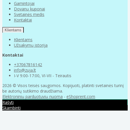
Gamintojai
Dovanų kuponai
Svetainės medis
Kontaktai
Klientams
Klientams
Užsakymų istorija
Kontaktai
+37067816142
info@zuja.lt
I-V 9:00-17:00, VI-VII - Teirautis
2026 © Visos teisės saugomos. Kopijuoti, platinti svetainės turinį
be autorių sutikimo draudžiama.
Elektroninių parduotuvių nuoma
-
eShoprent.com
Rašyti
Skambinti