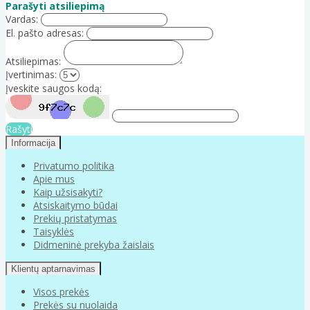
Parašyti atsiliepimą
Vardas:
El. pašto adresas:
Atsiliepimas:
Įvertinimas:
Įveskite saugos kodą:
Rašyti
Informacija
Privatumo politika
Apie mus
Kaip užsisakyti?
Atsiskaitymo būdai
Prekių pristatymas
Taisyklės
Didmeninė prekyba žaislais
Klientų aptarnavimas
Visos prekės
Prekės su nuolaida