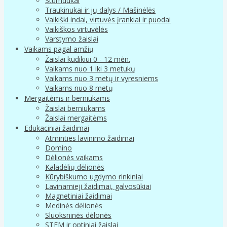
Stumdukai
Traukinukai ir jų dalys / Mašinėlės
Vaikiški indai, virtuvės įrankiai ir puodai
Vaikiškos virtuvėlės
Varstymo žaislai
Vaikams pagal amžių
Žaislai kūdikiui 0 - 12 mėn.
Vaikams nuo 1 iki 3 metukų
Vaikams nuo 3 metų ir vyresniems
Vaikams nuo 8 metų
Mergaitėms ir berniukams
Žaislai berniukams
Žaislai mergaitėms
Edukaciniai žaidimai
Atminties lavinimo žaidimai
Domino
Dėlionės vaikams
Kaladėlių dėlionės
Kūrybiškumo ugdymo rinkiniai
Lavinamieji žaidimai, galvosūkiai
Magnetiniai žaidimai
Medinės dėlionės
Sluoksninės dėlonės
STEM ir optiniai žaislai