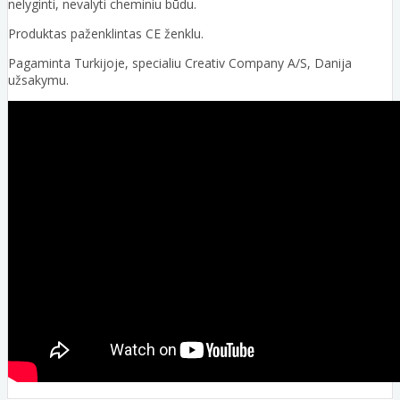
nelyginti, nevalyti cheminiu būdu.
Produktas paženklintas CE ženklu.
Pagaminta Turkijoje, specialiu Creativ Company A/S, Danija
užsakymu.