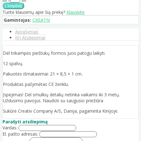
Turite klausimų apie šią prekę?
Klauskite
Gamintojas:
CREATIV
Aprašymas
(0) Atsiliepimai
Dėl trikampės pieštukų formos juos patogu laikyti.
12 spalvų.
Pakuotės išmatavimai: 21 × 8,5 × 1 cm.
Produktas pažymėtas CE ženklu.
Įspėjimas! Dėl smulkių detalių netinka vaikams iki 3 metų.
Uždusimo pavojus. Naudoti su saugusio priežiūra
Sukūrė Creativ Company A/S, Danija, pagaminta Kinijoje.
Parašyti atsiliepimą
Vardas:
El. pašto adresas: