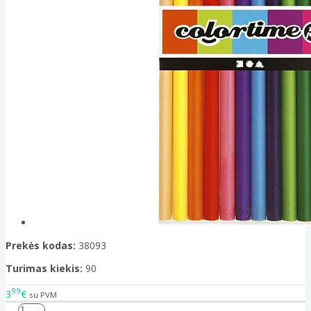
Prekės kodas:
38093
Turimas kiekis:
90
99
3
€
su PVM