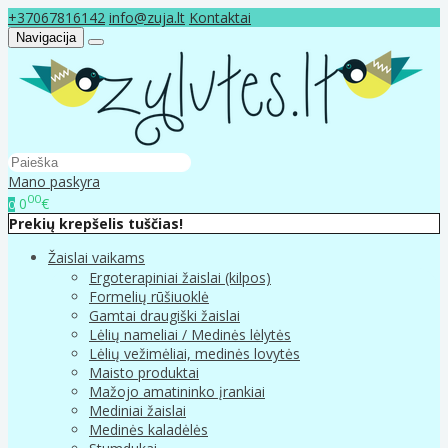
+37067816142
info@zuja.lt
Kontaktai
Navigacija
Mano paskyra
00
0
€
0
Prekių krepšelis tuščias!
Žaislai vaikams
Ergoterapiniai žaislai (kilpos)
Formelių rūšiuoklė
Gamtai draugiški žaislai
Lėlių nameliai / Medinės lėlytės
Lėlių vežimėliai, medinės lovytės
Maisto produktai
Mažojo amatininko įrankiai
Mediniai žaislai
Medinės kaladėlės