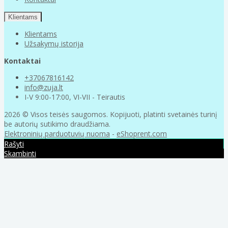
Klientams
Klientams
Užsakymų istorija
Kontaktai
+37067816142
info@zuja.lt
I-V 9:00-17:00, VI-VII - Teirautis
2026 © Visos teisės saugomos. Kopijuoti, platinti svetainės turinį
be autorių sutikimo draudžiama.
Elektroninių parduotuvių nuoma
-
eShoprent.com
Rašyti
Skambinti