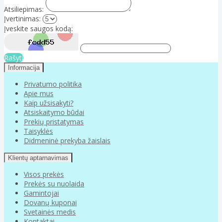
Atsiliepimas:
Įvertinimas:
Įveskite saugos kodą:
Rašyti
Informacija
Privatumo politika
Apie mus
Kaip užsisakyti?
Atsiskaitymo būdai
Prekių pristatymas
Taisyklės
Didmeninė prekyba žaislais
Klientų aptarnavimas
Visos prekės
Prekės su nuolaida
Gamintojai
Dovanų kuponai
Svetainės medis
Kontaktai