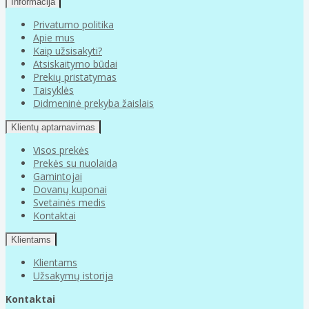
Informacija
Privatumo politika
Apie mus
Kaip užsisakyti?
Atsiskaitymo būdai
Prekių pristatymas
Taisyklės
Didmeninė prekyba žaislais
Klientų aptarnavimas
Visos prekės
Prekės su nuolaida
Gamintojai
Dovanų kuponai
Svetainės medis
Kontaktai
Klientams
Klientams
Užsakymų istorija
Kontaktai