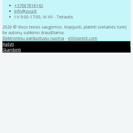
+37067816142
info@zuja.lt
I-V 9:00-17:00, VI-VII - Teirautis
2026 © Visos teisės saugomos. Kopijuoti, platinti svetainės turinį
be autorių sutikimo draudžiama.
Elektroninių parduotuvių nuoma
-
eShoprent.com
Rašyti
Skambinti