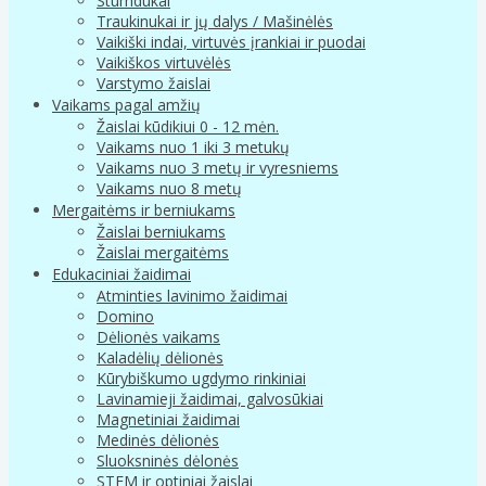
Stumdukai
Traukinukai ir jų dalys / Mašinėlės
Vaikiški indai, virtuvės įrankiai ir puodai
Vaikiškos virtuvėlės
Varstymo žaislai
Vaikams pagal amžių
Žaislai kūdikiui 0 - 12 mėn.
Vaikams nuo 1 iki 3 metukų
Vaikams nuo 3 metų ir vyresniems
Vaikams nuo 8 metų
Mergaitėms ir berniukams
Žaislai berniukams
Žaislai mergaitėms
Edukaciniai žaidimai
Atminties lavinimo žaidimai
Domino
Dėlionės vaikams
Kaladėlių dėlionės
Kūrybiškumo ugdymo rinkiniai
Lavinamieji žaidimai, galvosūkiai
Magnetiniai žaidimai
Medinės dėlionės
Sluoksninės dėlonės
STEM ir optiniai žaislai