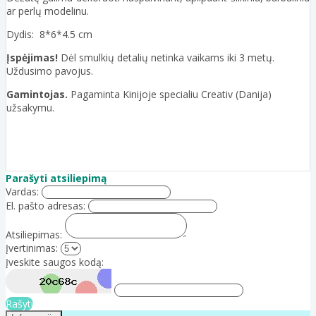
ar perlų modelinu.
Dydis: 8*6*4.5 cm
Įspėjimas!
Dėl smulkių detalių netinka vaikams iki 3 metų.
Uždusimo pavojus.
Gamintojas.
Pagaminta Kinijoje specialiu Creativ (Danija)
užsakymu.
Parašyti atsiliepimą
Vardas:
El. pašto adresas:
Atsiliepimas:
Įvertinimas:
Įveskite saugos kodą:
Rašyti