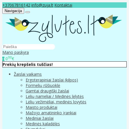
+37067816142
info@zuja.lt
Kontaktai
Navigacija
Mano paskyra
00
0
€
0
Prekių krepšelis tuščias!
Žaislai vaikams
Ergoterapiniai žaislai (kilpos)
Formelių rūšiuoklė
Gamtai draugiški žaislai
Lėlių nameliai / Medinės lėlytės
Lėlių vežimėliai, medinės lovytės
Maisto produktai
Mažojo amatininko įrankiai
Mediniai žaislai
Medinės kaladėlės