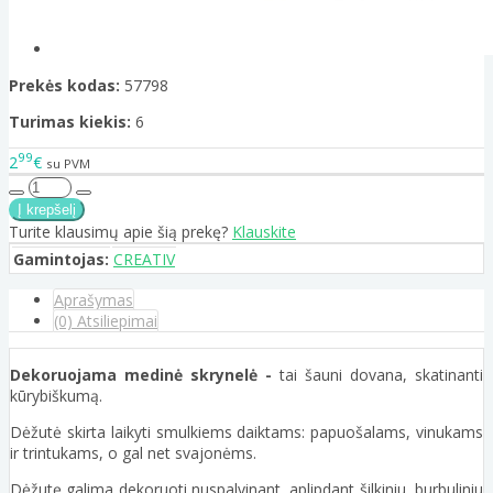
Prekės kodas:
57798
Turimas kiekis:
6
99
2
€
su PVM
Turite klausimų apie šią prekę?
Klauskite
Gamintojas:
CREATIV
Aprašymas
(0) Atsiliepimai
Dekoruojama medinė skrynelė -
tai šauni dovana, skatinanti
kūrybiškumą.
Dėžutė skirta laikyti smulkiems daiktams: papuošalams, vinukams
ir trintukams, o gal net svajonėms.
Dėžutę galima dekoruoti nuspalvinant, aplipdant šilkiniu, burbuliniu