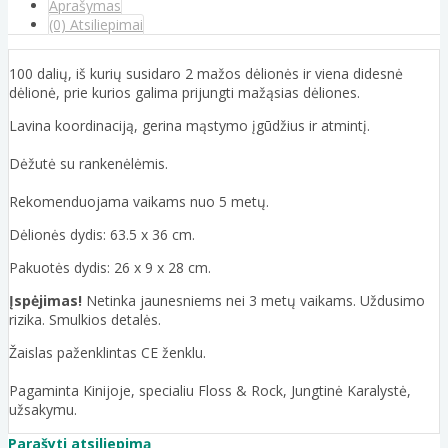
Aprašymas
(0) Atsiliepimai
100 dalių, iš kurių susidaro 2 mažos dėlionės ir viena didesnė
dėlionė, prie kurios galima prijungti mažąsias dėliones.
Lavina koordinaciją, gerina mąstymo įgūdžius ir atmintį.
Dėžutė su rankenėlėmis.
Rekomenduojama vaikams nuo 5 metų.
Dėlionės dydis: 63.5 x 36 cm.
Pakuotės dydis: 26 x 9 x 28 cm.
Įspėjimas!
Netinka jaunesniems nei 3 metų vaikams. Uždusimo
rizika. Smulkios detalės.
Žaislas paženklintas CE ženklu.
Pagaminta Kinijoje, specialiu Floss & Rock, Jungtinė Karalystė,
užsakymu.
Parašyti atsiliepimą