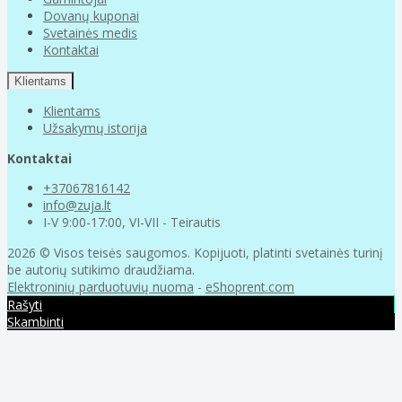
Dovanų kuponai
Svetainės medis
Kontaktai
Klientams
Klientams
Užsakymų istorija
Kontaktai
+37067816142
info@zuja.lt
I-V 9:00-17:00, VI-VII - Teirautis
2026 © Visos teisės saugomos. Kopijuoti, platinti svetainės turinį
be autorių sutikimo draudžiama.
Elektroninių parduotuvių nuoma
-
eShoprent.com
Rašyti
Skambinti