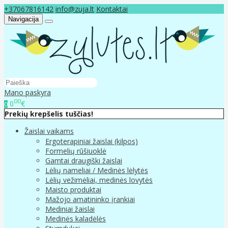
+37067816142
info@zuja.lt
Kontaktai
Navigacija
Mano paskyra
00
0
€
0
Prekių krepšelis tuščias!
Žaislai vaikams
Ergoterapiniai žaislai (kilpos)
Formelių rūšiuoklė
Gamtai draugiški žaislai
Lėlių nameliai / Medinės lėlytės
Lėlių vežimėliai, medinės lovytės
Maisto produktai
Mažojo amatininko įrankiai
Mediniai žaislai
Medinės kaladėlės