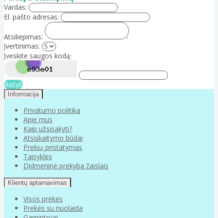
Vardas:
El. pašto adresas:
Atsiliepimas:
Įvertinimas:
Įveskite saugos kodą:
Rašyti
Informacija
Privatumo politika
Apie mus
Kaip užsisakyti?
Atsiskaitymo būdai
Prekių pristatymas
Taisyklės
Didmeninė prekyba žaislais
Klientų aptarnavimas
Visos prekės
Prekės su nuolaida
Gamintojai