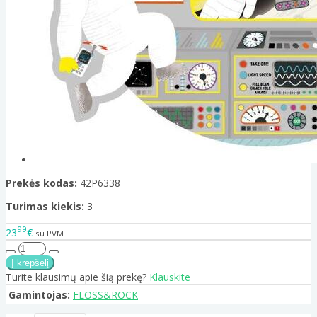
Prekės kodas:
42P6338
Turimas kiekis:
3
99
23
€
su PVM
Turite klausimų apie šią prekę?
Klauskite
Gamintojas:
FLOSS&ROCK