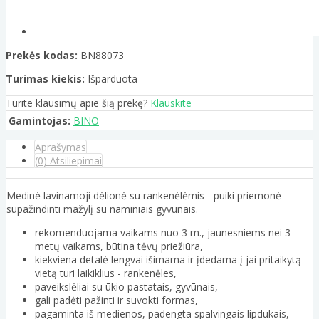
Prekės kodas:
BN88073
Turimas kiekis:
Išparduota
Turite klausimų apie šią prekę?
Klauskite
Gamintojas:
BINO
Aprašymas
(0) Atsiliepimai
Medinė lavinamoji dėlionė su rankenėlėmis - puiki priemonė
supažindinti mažylį su naminiais gyvūnais.
rekomenduojama vaikams nuo 3 m., jaunesniems nei 3
metų vaikams, būtina tėvų priežiūra,
kiekviena detalė lengvai išimama ir įdedama į jai pritaikytą
vietą turi laikiklius - rankenėles,
paveikslėliai su ūkio pastatais, gyvūnais,
gali padėti pažinti ir suvokti formas,
pagaminta iš medienos, padengta spalvingais lipdukais,