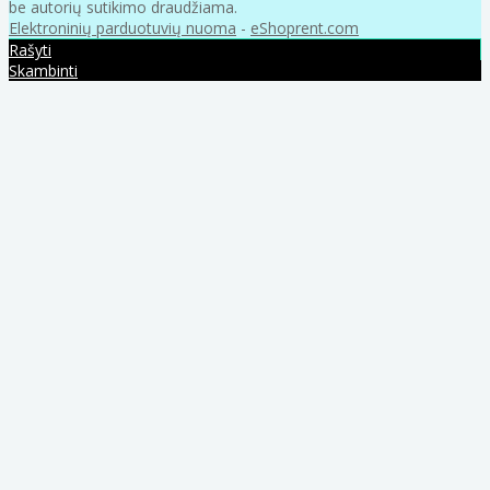
be autorių sutikimo draudžiama.
Elektroninių parduotuvių nuoma
-
eShoprent.com
Rašyti
Skambinti