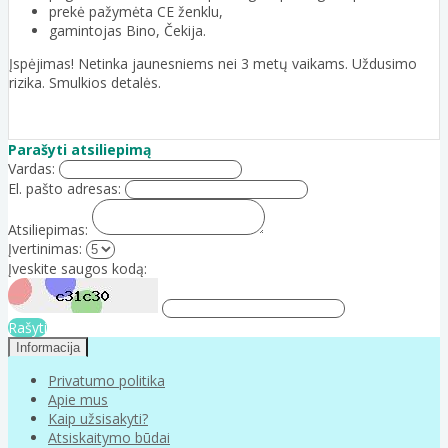
prekė pažymėta CE ženklu,
gamintojas Bino, Čekija.
Įspėjimas! Netinka jaunesniems nei 3 metų vaikams. Uždusimo
rizika. Smulkios detalės.
Parašyti atsiliepimą
Vardas:
El. pašto adresas:
Atsiliepimas:
Įvertinimas:
Įveskite saugos kodą:
Rašyti
Informacija
Privatumo politika
Apie mus
Kaip užsisakyti?
Atsiskaitymo būdai