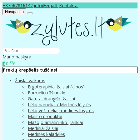
+37067816142
info@zuja.lt
Kontaktai
Navigacija
Mano paskyra
00
0
€
0
Prekių krepšelis tuščias!
Žaislai vaikams
Ergoterapiniai žaislai (kilpos)
Formelių rūšiuoklė
Gamtai draugiški žaislai
Lėlių nameliai / Medinės lėlytės
Lėlių vežimėliai, medinės lovytės
Maisto produktai
Mažojo amatininko įrankiai
Mediniai žaislai
Medinės kaladėlės