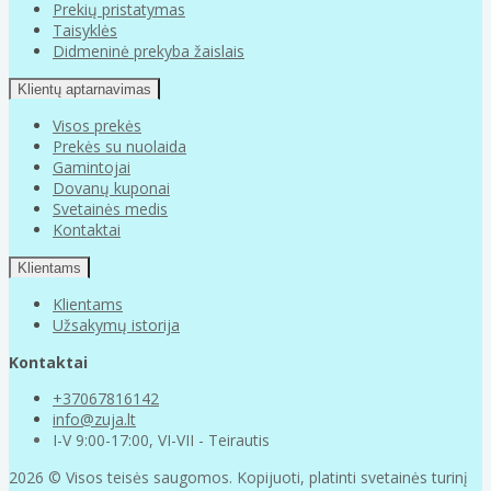
Prekių pristatymas
Taisyklės
Didmeninė prekyba žaislais
Klientų aptarnavimas
Visos prekės
Prekės su nuolaida
Gamintojai
Dovanų kuponai
Svetainės medis
Kontaktai
Klientams
Klientams
Užsakymų istorija
Kontaktai
+37067816142
info@zuja.lt
I-V 9:00-17:00, VI-VII - Teirautis
2026 © Visos teisės saugomos. Kopijuoti, platinti svetainės turinį