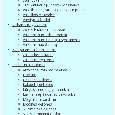
Stumdukai
Traukinukai ir jų dalys / Mašinėlės
Vaikiški indai, virtuvės įrankiai ir puodai
Vaikiškos virtuvėlės
Varstymo žaislai
Vaikams pagal amžių
Žaislai kūdikiui 0 - 12 mėn.
Vaikams nuo 1 iki 3 metukų
Vaikams nuo 3 metų ir vyresniems
Vaikams nuo 8 metų
Mergaitėms ir berniukams
Žaislai berniukams
Žaislai mergaitėms
Edukaciniai žaidimai
Atminties lavinimo žaidimai
Domino
Dėlionės vaikams
Kaladėlių dėlionės
Kūrybiškumo ugdymo rinkiniai
Lavinamieji žaidimai, galvosūkiai
Magnetiniai žaidimai
Medinės dėlionės
Sluoksninės dėlonės
STEM ir optiniai žaislai