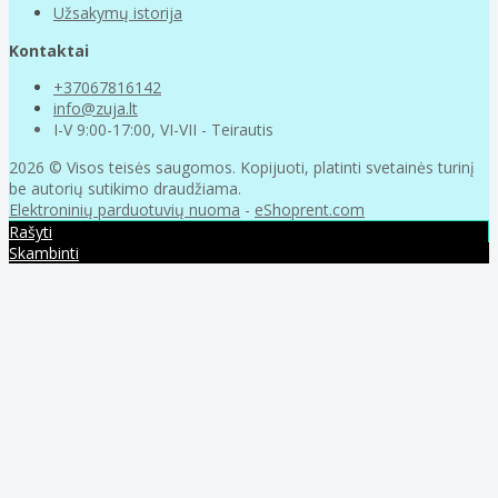
Užsakymų istorija
Kontaktai
+37067816142
info@zuja.lt
I-V 9:00-17:00, VI-VII - Teirautis
2026 © Visos teisės saugomos. Kopijuoti, platinti svetainės turinį
be autorių sutikimo draudžiama.
Elektroninių parduotuvių nuoma
-
eShoprent.com
Rašyti
Skambinti