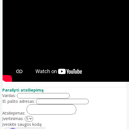
Parašyti atsiliepimą
Vardas:
El. pašto adresas:
Atsiliepimas:
Įvertinimas:
Įveskite saugos kodą: