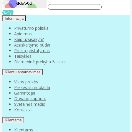
Rašyti
Informacija
Privatumo politika
Apie mus
Kaip užsisakyti?
Atsiskaitymo būdai
Prekių pristatymas
Taisyklės
Didmeninė prekyba žaislais
Klientų aptarnavimas
Visos prekės
Prekės su nuolaida
Gamintojai
Dovanų kuponai
Svetainės medis
Kontaktai
Klientams
Klientams