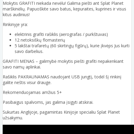
Mokytis GRAFITI niekada nevėlu! Galima piešti ant Splat Planet
marškinėlių. Papuoškite savo batus, kepuraites, kuprines ir visus
kitus audinius!
Rinkinyje yra:
elektrinis grafiti rašiklis (aerografas / purkštuvas)
12 netoksiškų flomasterių
5 lakštai trafaretų (60 skirtingų figūrų), kurie įkvėps Jus kurti
savo darbelius.
GRAFITI MENAS – galimybė mokytis piešti grafiti nepakenkiant
savo namų aplinkai.
Rašiklis PAKRAUNAMAS naudojant USB jungtį, todėl šį rinkinį
galite neštis visur drauge.
Rekomenduojamas amžius 5+
Pasibaigus spalvoms, jas galima įsigyti atskirai.
Sukurtas Anglijoje, pagamintas Kinijoje specialiu Splat Planet
užsakymu.