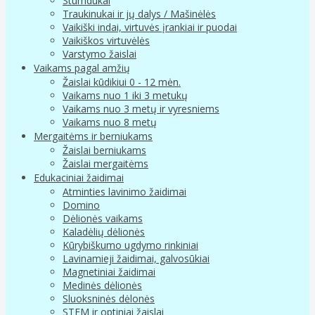
Stumdukai
Traukinukai ir jų dalys / Mašinėlės
Vaikiški indai, virtuvės įrankiai ir puodai
Vaikiškos virtuvėlės
Varstymo žaislai
Vaikams pagal amžių
Žaislai kūdikiui 0 - 12 mėn.
Vaikams nuo 1 iki 3 metukų
Vaikams nuo 3 metų ir vyresniems
Vaikams nuo 8 metų
Mergaitėms ir berniukams
Žaislai berniukams
Žaislai mergaitėms
Edukaciniai žaidimai
Atminties lavinimo žaidimai
Domino
Dėlionės vaikams
Kaladėlių dėlionės
Kūrybiškumo ugdymo rinkiniai
Lavinamieji žaidimai, galvosūkiai
Magnetiniai žaidimai
Medinės dėlionės
Sluoksninės dėlonės
STEM ir optiniai žaislai