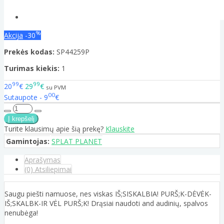
%
Akcija
-30
Prekės kodas:
SP44259P
Turimas kiekis:
1
99
99
20
€
29
€
su PVM
00
Sutaupote - 9
€
Turite klausimų apie šią prekę?
Klauskite
Gamintojas:
SPLAT PLANET
Aprašymas
(0) Atsiliepimai
Saugu piešti namuose, nes viskas IŠ;SISKALBIA! PURŠ;K-DĖVĖK-
IŠ;SKALBK-IR VĖL PURŠ;K! Drąsiai naudoti and audinių, spalvos
nenubėga!