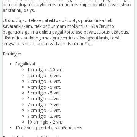
būti naudojami kūrybinėms užduotims kaip mozaikų, paveikslėlių
ar statinių dalys.
Užduočių kortelėse pateiktos užduotys puikiai tinka tiek
savarankiškam, tiek prižiūrimam mokymuisi. Skaičiavimo
pagaliukus galima dėlioti pagal kortelėse pavaizduotas užduotis.
Užduoties sudėtingumas yra įvertintas žvaigždutėmis, todėl
lengva pasirinkti, kokia tvarka imtis užduočių.
Rinkinyje:
Pagaliukai
1 cm ilgio - 20 vnt.
2 cm ilgio - 6 vnt.
3 cm ilgio - 6 vnt.
4 cm ilgio - 5 vnt.
5 cm ilgio - 5 vnt.
6 cm ilgio - 4 vnt.
7 cm ilgio - 3 vnt.
8 cm ilgio - 3 vnt.
9 cm ilgio - 2 vnt.
10 cm ilgio - 2 vnt.
10 dvipusių kortelių su užduotimis.