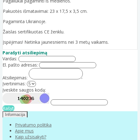
Pagaliukai pagaminti iš medienos.
Pakuotės išmatavimai: 23 x 17,5 x 3,5 cm.
Pagaminta Ukrainoje.
Žaislas sertifikuotas CE ženklu.
Įspėjimas! Netinka jaunesniems nei 3 metų vaikams.
Parašyti atsiliepimą
Vardas:
El. pašto adresas:
Atsiliepimas:
Įvertinimas:
Įveskite saugos kodą:
Rašyti
Informacija
Privatumo politika
Apie mus
Kaip užsisakyti?