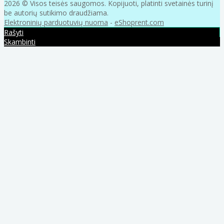
2026 © Visos teisės saugomos. Kopijuoti, platinti svetainės turinį
be autorių sutikimo draudžiama.
Elektroninių parduotuvių nuoma
-
eShoprent.com
Rašyti
Skambinti