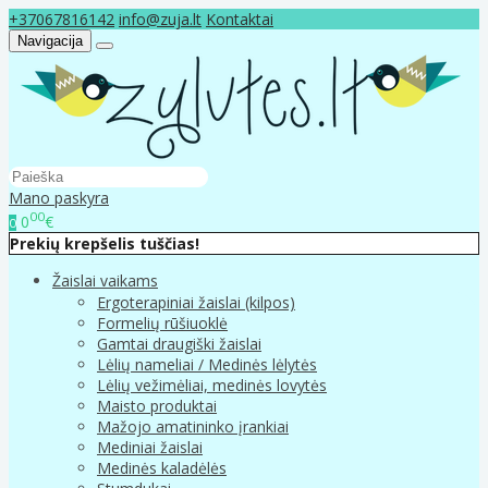
+37067816142
info@zuja.lt
Kontaktai
Navigacija
Mano paskyra
00
0
€
0
Prekių krepšelis tuščias!
Žaislai vaikams
Ergoterapiniai žaislai (kilpos)
Formelių rūšiuoklė
Gamtai draugiški žaislai
Lėlių nameliai / Medinės lėlytės
Lėlių vežimėliai, medinės lovytės
Maisto produktai
Mažojo amatininko įrankiai
Mediniai žaislai
Medinės kaladėlės