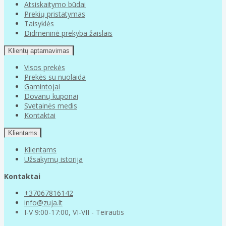
Atsiskaitymo būdai
Prekių pristatymas
Taisyklės
Didmeninė prekyba žaislais
Klientų aptarnavimas
Visos prekės
Prekės su nuolaida
Gamintojai
Dovanų kuponai
Svetainės medis
Kontaktai
Klientams
Klientams
Užsakymų istorija
Kontaktai
+37067816142
info@zuja.lt
I-V 9:00-17:00, VI-VII - Teirautis