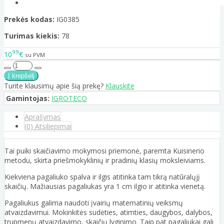
Prekės kodas:
IG0385
Turimas kiekis:
78
99
10
€
su PVM
Turite klausimų apie šią prekę?
Klauskite
Gamintojas:
IGROTECO
Aprašymas
(0) Atsiliepimai
Tai puiki skaičiavimo mokymosi priemonė, paremta Kuisinerio
metodu, skirta priešmokyklinių ir pradinių klasių moksleiviams.
Kiekviena pagaliuko spalva ir ilgis atitinka tam tikrą natūralųjį
skaičių. Mažiausias pagaliukas yra 1 cm ilgio ir atitinka vienetą.
Pagaliukus galima naudoti įvairių matematinių veiksmų
atvaizdavimui. Mokinkitės sudėties, atimties, daugybos, dalybos,
trupmenų atvaizdavimo, skaičių lyginimo. Taip pat pagaliukai gali