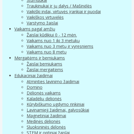
Stumdukai
Traukinukai ir jų dalys / Mašinėlės
Vaikiški indai, virtuvės įrankiai ir puodai
Vaikiškos virtuvėlės
Varstymo žaislai
Vaikams pagal amžių
Žaislai kūdikiui 0 - 12 mėn.
Vaikams nuo 1 iki 3 metukų
Vaikams nuo 3 metų ir vyresniems
Vaikams nuo 8 metų
Mergaitėms ir berniukams
Žaislai berniukams
Žaislai mergaitėms
Edukaciniai žaidimai
Atminties lavinimo žaidimai
Domino
Dėlionės vaikams
Kaladėlių dėlionės
Kūrybiškumo ugdymo rinkiniai
Lavinamieji žaidimai, galvosūkiai
Magnetiniai žaidimai
Medinės dėlionės
Sluoksninės dėlonės
STEM ir optiniai žaislai