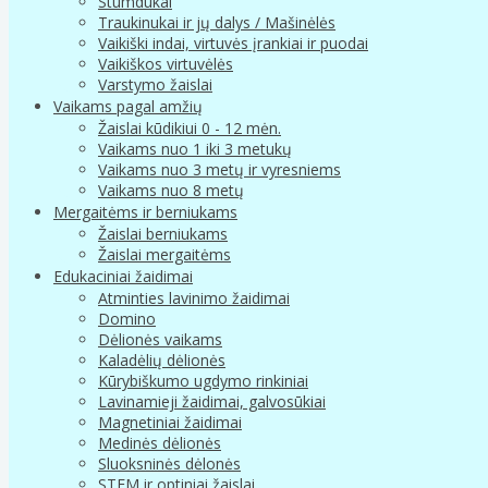
Stumdukai
Traukinukai ir jų dalys / Mašinėlės
Vaikiški indai, virtuvės įrankiai ir puodai
Vaikiškos virtuvėlės
Varstymo žaislai
Vaikams pagal amžių
Žaislai kūdikiui 0 - 12 mėn.
Vaikams nuo 1 iki 3 metukų
Vaikams nuo 3 metų ir vyresniems
Vaikams nuo 8 metų
Mergaitėms ir berniukams
Žaislai berniukams
Žaislai mergaitėms
Edukaciniai žaidimai
Atminties lavinimo žaidimai
Domino
Dėlionės vaikams
Kaladėlių dėlionės
Kūrybiškumo ugdymo rinkiniai
Lavinamieji žaidimai, galvosūkiai
Magnetiniai žaidimai
Medinės dėlionės
Sluoksninės dėlonės
STEM ir optiniai žaislai