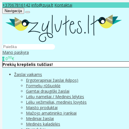
+37067816142
info@zuja.lt
Kontaktai
Navigacija
Mano paskyra
00
0
€
0
Prekių krepšelis tuščias!
Žaislai vaikams
Ergoterapiniai žaislai (kilpos)
Formelių rūšiuoklė
Gamtai draugiški žaislai
Lėlių nameliai / Medinės lėlytės
Lėlių vežimėliai, medinės lovytės
Maisto produktai
Mažojo amatininko įrankiai
Mediniai žaislai
Medinės kaladėlės