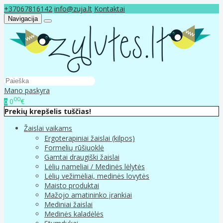
+37067816142
info@zuja.lt
Kontaktai
Navigacija
Mano paskyra
00
0
€
0
Prekių krepšelis tuščias!
Žaislai vaikams
Ergoterapiniai žaislai (kilpos)
Formelių rūšiuoklė
Gamtai draugiški žaislai
Lėlių nameliai / Medinės lėlytės
Lėlių vežimėliai, medinės lovytės
Maisto produktai
Mažojo amatininko įrankiai
Mediniai žaislai
Medinės kaladėlės