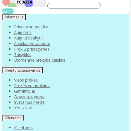
Rašyti
Informacija
Privatumo politika
Apie mus
Kaip užsisakyti?
Atsiskaitymo būdai
Prekių pristatymas
Taisyklės
Didmeninė prekyba žaislais
Klientų aptarnavimas
Visos prekės
Prekės su nuolaida
Gamintojai
Dovanų kuponai
Svetainės medis
Kontaktai
Klientams
Klientams