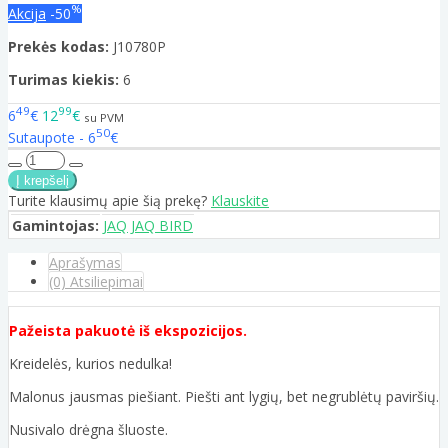
%
Akcija
-50
Prekės kodas:
J10780P
Turimas kiekis:
6
49
99
6
€
12
€
su PVM
50
Sutaupote - 6
€
Turite klausimų apie šią prekę?
Klauskite
Gamintojas:
JAQ JAQ BIRD
Aprašymas
(0) Atsiliepimai
Pažeista pakuotė iš ekspozicijos.
Kreidelės, kurios nedulka!
Malonus jausmas piešiant. Piešti ant lygių, bet negrublėtų paviršių.
Nusivalo drėgna šluoste.