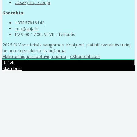
Užsakymų istorija
Kontaktai
+37067816142
info@zuja.lt
I-V 9:00-17:00, VI-VII - Teirautis
2026 © Visos teisės saugomos. Kopijuoti, platinti svetainės turinį
be autorių sutikimo draudžiama.
Elektroninių parduotuvių nuoma
-
eShoprent.com
Rašyti
Skambinti