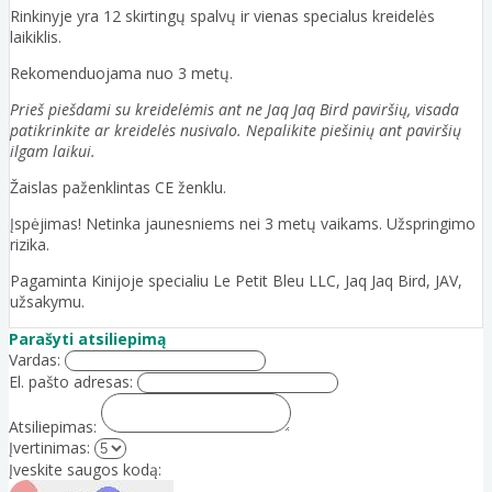
Rinkinyje yra 12 skirtingų spalvų ir vienas specialus kreidelės
laikiklis.
Rekomenduojama nuo 3 metų.
Prieš piešdami su kreidelėmis ant ne Jaq Jaq Bird paviršių, visada
patikrinkite ar kreidelės nusivalo. Nepalikite piešinių ant paviršių
ilgam laikui.
Žaislas paženklintas CE ženklu.
Įspėjimas! Netinka jaunesniems nei 3 metų vaikams. Užspringimo
rizika.
Pagaminta Kinijoje specialiu Le Petit Bleu LLC, Jaq Jaq Bird, JAV,
užsakymu.
Parašyti atsiliepimą
Vardas:
El. pašto adresas:
Atsiliepimas:
Įvertinimas:
Įveskite saugos kodą: