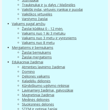
Stumdukai
Traukinukai ir jų dalys / Mašinėlės
Vaikiški indai, virtuvės įrankiai ir puodai
Vaikiškos virtuvėlės
Varstymo žaislai
Vaikams pagal amžių
Žaislai kūdikiui 0 - 12 mėn.
Vaikams nuo 1 iki 3 metukų
Vaikams nuo 3 metų ir vyresniems
Vaikams nuo 8 metų
Mergaitėms ir berniukams
Žaislai berniukams
Žaislai mergaitėms
Edukaciniai žaidimai
Atminties lavinimo žaidimai
Domino
Dėlionės vaikams
Kaladėlių dėlionės
Kūrybiškumo ugdymo rinkiniai
Lavinamieji žaidimai, galvosūkiai
Magnetiniai žaidimai
Medinės dėlionės
Sluoksninės dėlonės
STEM ir optiniai žaislai