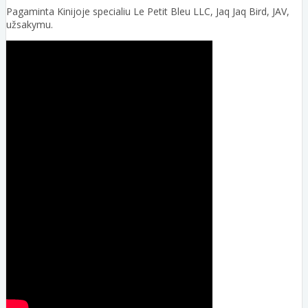
Pagaminta Kinijoje specialiu Le Petit Bleu LLC, Jaq Jaq Bird, JAV,
užsakymu.