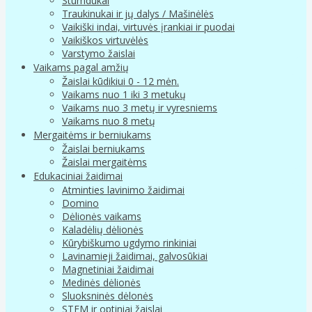
Stumdukai
Traukinukai ir jų dalys / Mašinėlės
Vaikiški indai, virtuvės įrankiai ir puodai
Vaikiškos virtuvėlės
Varstymo žaislai
Vaikams pagal amžių
Žaislai kūdikiui 0 - 12 mėn.
Vaikams nuo 1 iki 3 metukų
Vaikams nuo 3 metų ir vyresniems
Vaikams nuo 8 metų
Mergaitėms ir berniukams
Žaislai berniukams
Žaislai mergaitėms
Edukaciniai žaidimai
Atminties lavinimo žaidimai
Domino
Dėlionės vaikams
Kaladėlių dėlionės
Kūrybiškumo ugdymo rinkiniai
Lavinamieji žaidimai, galvosūkiai
Magnetiniai žaidimai
Medinės dėlionės
Sluoksninės dėlonės
STEM ir optiniai žaislai