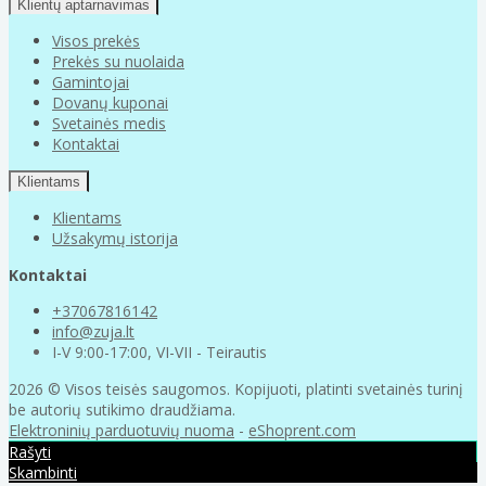
Klientų aptarnavimas
Visos prekės
Prekės su nuolaida
Gamintojai
Dovanų kuponai
Svetainės medis
Kontaktai
Klientams
Klientams
Užsakymų istorija
Kontaktai
+37067816142
info@zuja.lt
I-V 9:00-17:00, VI-VII - Teirautis
2026 © Visos teisės saugomos. Kopijuoti, platinti svetainės turinį
be autorių sutikimo draudžiama.
Elektroninių parduotuvių nuoma
-
eShoprent.com
Rašyti
Skambinti