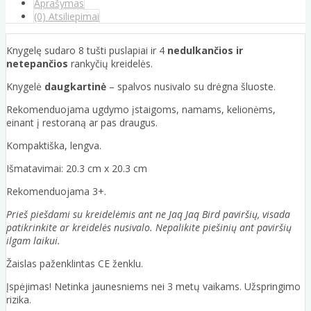
Aprašymas
(0) Atsiliepimai
Knygelę sudaro 8 tušti puslapiai ir 4
nedulkančios ir
netepančios
rankyčių kreidelės.
Knygelė
daugkartinė
– spalvos nusivalo su drėgna šluoste.
Rekomenduojama ugdymo įstaigoms, namams, kelionėms,
einant į restoraną ar pas draugus.
Kompaktiška, lengva.
Išmatavimai: 20.3 cm x 20.3 cm
Rekomenduojama 3+.
Prieš piešdami su kreidelėmis ant ne Jaq Jaq Bird paviršių, visada
patikrinkite ar kreidelės nusivalo. Nepalikite piešinių ant paviršių
ilgam laikui.
Žaislas paženklintas CE ženklu.
Įspėjimas! Netinka jaunesniems nei 3 metų vaikams. Užspringimo
rizika.