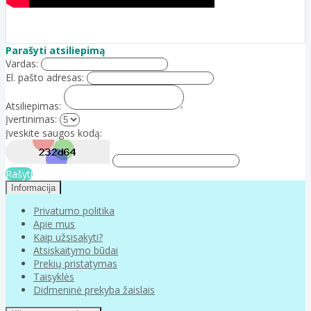
Parašyti atsiliepimą
Vardas:
El. pašto adresas:
Atsiliepimas:
Įvertinimas:
Įveskite saugos kodą:
Rašyti
Informacija
Privatumo politika
Apie mus
Kaip užsisakyti?
Atsiskaitymo būdai
Prekių pristatymas
Taisyklės
Didmeninė prekyba žaislais