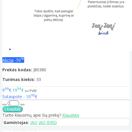
%
Akcija
-50
Prekės kodas:
J80380
Turimas kiekis:
33
99
99
9
€
19
€
su PVM
00
Sutaupote - 10
€
Turite klausimų apie šią prekę?
Klauskite
Gamintojas:
JAQ JAQ BIRD