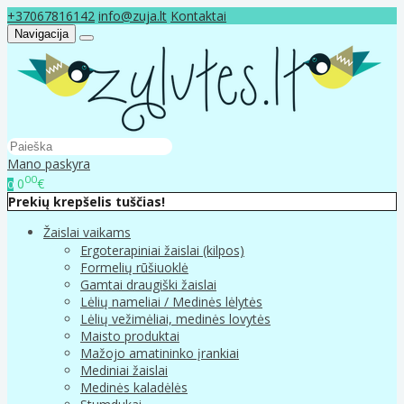
+37067816142
info@zuja.lt
Kontaktai
Navigacija
Mano paskyra
00
0
€
0
Prekių krepšelis tuščias!
Žaislai vaikams
Ergoterapiniai žaislai (kilpos)
Formelių rūšiuoklė
Gamtai draugiški žaislai
Lėlių nameliai / Medinės lėlytės
Lėlių vežimėliai, medinės lovytės
Maisto produktai
Mažojo amatininko įrankiai
Mediniai žaislai
Medinės kaladėlės