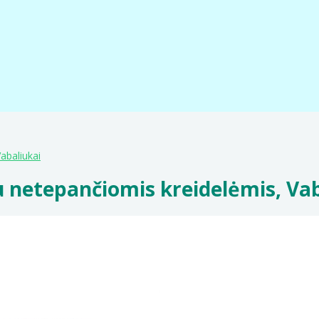
abaliukai
u netepančiomis kreidelėmis, Va