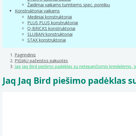
Žaidimai vaikams turintiems spec. poreikių
Konstruktoriai vaikams
Mediniai konstruktoriai
PLUS PLUS konstruktoriai
Q-BRICKS konstruktoriai
SLUBAN konstruktoriai
STAX konstruktoriai
Pagrindinis
PIGIAU pažeistos pakuotės
Jaq Jaq Bird piešimo padėklas su netepančiomis kreidelėmis, V
Jaq Jaq Bird piešimo padėklas s