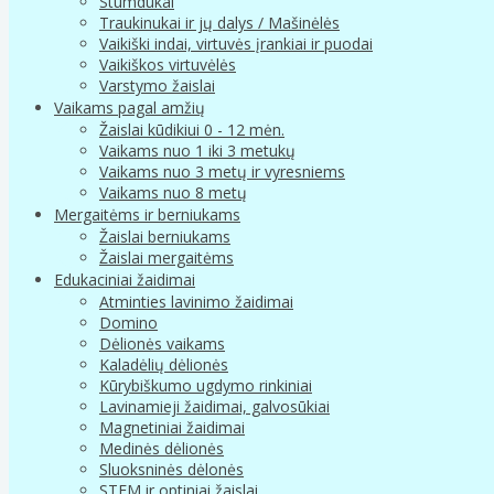
Stumdukai
Traukinukai ir jų dalys / Mašinėlės
Vaikiški indai, virtuvės įrankiai ir puodai
Vaikiškos virtuvėlės
Varstymo žaislai
Vaikams pagal amžių
Žaislai kūdikiui 0 - 12 mėn.
Vaikams nuo 1 iki 3 metukų
Vaikams nuo 3 metų ir vyresniems
Vaikams nuo 8 metų
Mergaitėms ir berniukams
Žaislai berniukams
Žaislai mergaitėms
Edukaciniai žaidimai
Atminties lavinimo žaidimai
Domino
Dėlionės vaikams
Kaladėlių dėlionės
Kūrybiškumo ugdymo rinkiniai
Lavinamieji žaidimai, galvosūkiai
Magnetiniai žaidimai
Medinės dėlionės
Sluoksninės dėlonės
STEM ir optiniai žaislai