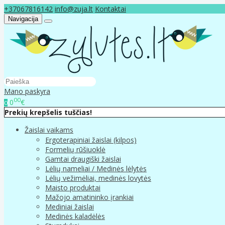
+37067816142
info@zuja.lt
Kontaktai
Navigacija
Mano paskyra
00
0
€
0
Prekių krepšelis tuščias!
Žaislai vaikams
Ergoterapiniai žaislai (kilpos)
Formelių rūšiuoklė
Gamtai draugiški žaislai
Lėlių nameliai / Medinės lėlytės
Lėlių vežimėliai, medinės lovytės
Maisto produktai
Mažojo amatininko įrankiai
Mediniai žaislai
Medinės kaladėlės