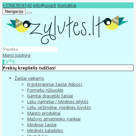
+37067816142
info@zuja.lt
Kontaktai
Navigacija
Mano paskyra
00
0
€
0
Prekių krepšelis tuščias!
Žaislai vaikams
Ergoterapiniai žaislai (kilpos)
Formelių rūšiuoklė
Gamtai draugiški žaislai
Lėlių nameliai / Medinės lėlytės
Lėlių vežimėliai, medinės lovytės
Maisto produktai
Mažojo amatininko įrankiai
Mediniai žaislai
Medinės kaladėlės