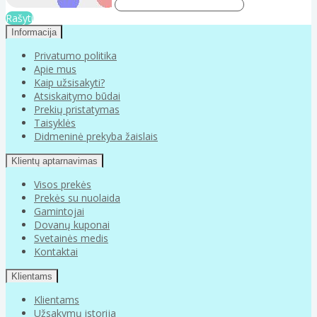
Rašyti
Informacija
Privatumo politika
Apie mus
Kaip užsisakyti?
Atsiskaitymo būdai
Prekių pristatymas
Taisyklės
Didmeninė prekyba žaislais
Klientų aptarnavimas
Visos prekės
Prekės su nuolaida
Gamintojai
Dovanų kuponai
Svetainės medis
Kontaktai
Klientams
Klientams
Užsakymų istorija