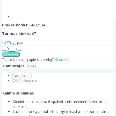
Prekės kodas:
BN82134
Turimas kiekis:
67
99
14
€
su PVM
Turite klausimų apie šią prekę?
Klauskite
Gamintojas:
BINO
Aprašymas
(0) Atsiliepimai
Kalimo suoliukas
Medinis suoliukas su 6 spalvotomis medinėmis vinimis ir
plaktuku.
Lavina smulkiąją motoriką, loginį mąstymą, koordinavimą,