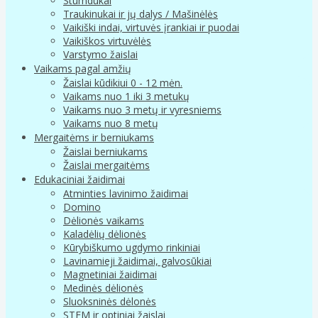
Stumdukai
Traukinukai ir jų dalys / Mašinėlės
Vaikiški indai, virtuvės įrankiai ir puodai
Vaikiškos virtuvėlės
Varstymo žaislai
Vaikams pagal amžių
Žaislai kūdikiui 0 - 12 mėn.
Vaikams nuo 1 iki 3 metukų
Vaikams nuo 3 metų ir vyresniems
Vaikams nuo 8 metų
Mergaitėms ir berniukams
Žaislai berniukams
Žaislai mergaitėms
Edukaciniai žaidimai
Atminties lavinimo žaidimai
Domino
Dėlionės vaikams
Kaladėlių dėlionės
Kūrybiškumo ugdymo rinkiniai
Lavinamieji žaidimai, galvosūkiai
Magnetiniai žaidimai
Medinės dėlionės
Sluoksninės dėlonės
STEM ir optiniai žaislai