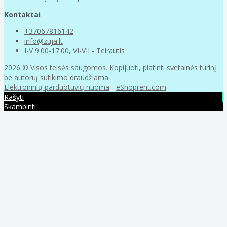
Kontaktai
+37067816142
info@zuja.lt
I-V 9:00-17:00, VI-VII - Teirautis
2026 © Visos teisės saugomos. Kopijuoti, platinti svetainės turinį
be autorių sutikimo draudžiama.
Elektroninių parduotuvių nuoma
-
eShoprent.com
Rašyti
Skambinti