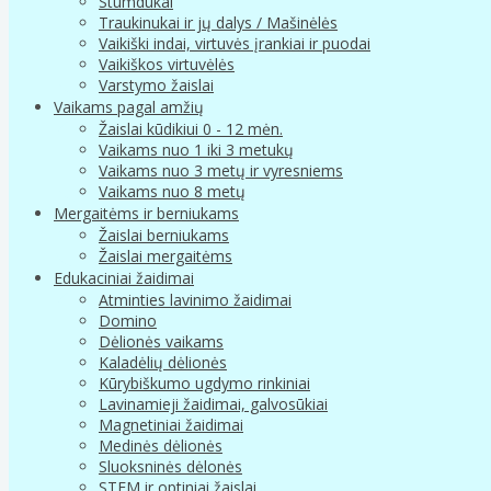
Stumdukai
Traukinukai ir jų dalys / Mašinėlės
Vaikiški indai, virtuvės įrankiai ir puodai
Vaikiškos virtuvėlės
Varstymo žaislai
Vaikams pagal amžių
Žaislai kūdikiui 0 - 12 mėn.
Vaikams nuo 1 iki 3 metukų
Vaikams nuo 3 metų ir vyresniems
Vaikams nuo 8 metų
Mergaitėms ir berniukams
Žaislai berniukams
Žaislai mergaitėms
Edukaciniai žaidimai
Atminties lavinimo žaidimai
Domino
Dėlionės vaikams
Kaladėlių dėlionės
Kūrybiškumo ugdymo rinkiniai
Lavinamieji žaidimai, galvosūkiai
Magnetiniai žaidimai
Medinės dėlionės
Sluoksninės dėlonės
STEM ir optiniai žaislai