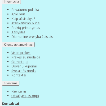
Informacija
Privatumo politika
Apie mus
Kaip užsisakyti?
Atsiskaitymo būdai
Prekių pristatymas
Taisyklės
Didmeninė prekyba žaislais
Klientų aptarnavimas
Visos prekės
Prekės su nuolaida
Gamintojai
Dovanų kuponai
Svetainės medis
Kontaktai
Klientams
Klientams
Užsakymų istorija
Kontaktai