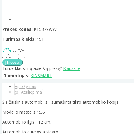
Prekės kodas:
KT5379WWE
Turimas kiekis:
191
99
7
€
su PVM
Turite klausimų apie šią prekę?
Klauskite
Gamintojas:
KINSMART
Aprašymas
(0) Atsiliepimai
Šis žaislinis automobilis - sumažinta tikro automobilio kopija.
Modelio mastelis 1:36.
Automobilio ilgis ~12 cm.
Automobilio durelės atsidaro.