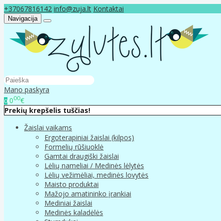
+37067816142
info@zuja.lt
Kontaktai
Navigacija
Mano paskyra
00
0
€
0
Prekių krepšelis tuščias!
Žaislai vaikams
Ergoterapiniai žaislai (kilpos)
Formelių rūšiuoklė
Gamtai draugiški žaislai
Lėlių nameliai / Medinės lėlytės
Lėlių vežimėliai, medinės lovytės
Maisto produktai
Mažojo amatininko įrankiai
Mediniai žaislai
Medinės kaladėlės