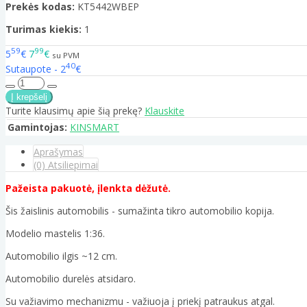
Prekės kodas:
KT5442WBEP
Turimas kiekis:
1
59
99
5
€
7
€
su PVM
40
Sutaupote - 2
€
Turite klausimų apie šią prekę?
Klauskite
Gamintojas:
KINSMART
Aprašymas
(0) Atsiliepimai
Pažeista pakuotė, įlenkta dėžutė.
Šis žaislinis automobilis - sumažinta tikro automobilio kopija.
Modelio mastelis 1:36.
Automobilio ilgis ~12 cm.
Automobilio durelės atsidaro.
Su važiavimo mechanizmu - važiuoja į priekį patraukus atgal.