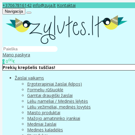
+37067816142
info@zuja.lt
Kontaktai
Navigacija
Mano paskyra
00
0
€
0
Prekių krepšelis tuščias!
Žaislai vaikams
Ergoterapiniai žaislai (kilpos)
Formelių rūšiuoklė
Gamtai draugiški žaislai
Lėlių nameliai / Medinės lėlytės
Lėlių vežimėliai, medinės lovytės
Maisto produktai
Mažojo amatininko įrankiai
Mediniai žaislai
Medinės kaladėlės