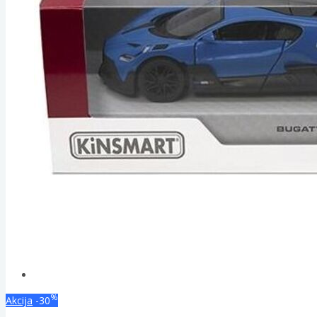
%
Akcija
-30