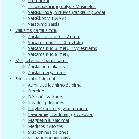
Stumdukai
Traukinukai ir jų dalys / Mašinėlės
Vaikiški indai, virtuvės įrankiai ir puodai
Vaikiškos virtuvėlės
Varstymo žaislai
Vaikams pagal amžių
Žaislai kūdikiui 0 - 12 mėn.
Vaikams nuo 1 iki 3 metukų
Vaikams nuo 3 metų ir vyresniems
Vaikams nuo 8 metų
Mergaitėms ir berniukams
Žaislai berniukams
Žaislai mergaitėms
Edukaciniai žaidimai
Atminties lavinimo žaidimai
Domino
Dėlionės vaikams
Kaladėlių dėlionės
Kūrybiškumo ugdymo rinkiniai
Lavinamieji žaidimai, galvosūkiai
Magnetiniai žaidimai
Medinės dėlionės
Sluoksninės dėlonės
STEM ir optiniai žaislai