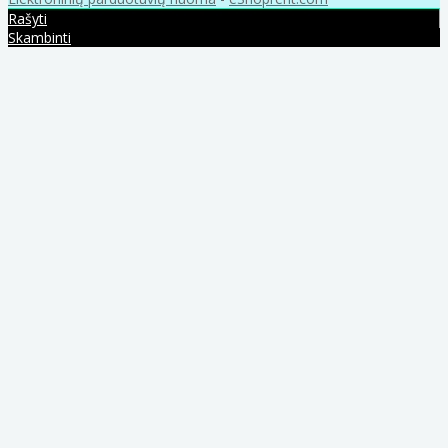
Rašyti
Skambinti