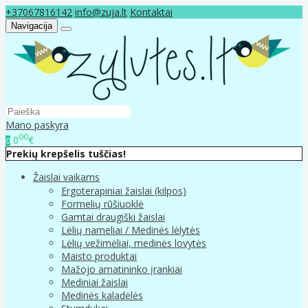
+37067816142
info@zuja.lt
Kontaktai
Navigacija
Mano paskyra
00
0
€
0
Prekių krepšelis tuščias!
Žaislai vaikams
Ergoterapiniai žaislai (kilpos)
Formelių rūšiuoklė
Gamtai draugiški žaislai
Lėlių nameliai / Medinės lėlytės
Lėlių vežimėliai, medinės lovytės
Maisto produktai
Mažojo amatininko įrankiai
Mediniai žaislai
Medinės kaladėlės