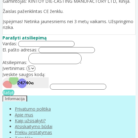
Gamintojas: KINTOY DIE-CASTING MANUFACTORY LTD, Kinija.
Žaislas paženklintas CE ženklu.
Įspėjimas! Netinka jaunesniems nei 3 metų vaikams. Užspringimo
rizika.
Parašyti atsiliepimą
Vardas:
El. pašto adresas:
Atsiliepimas:
Įvertinimas:
Įveskite saugos kodą:
Rašyti
Informacija
Privatumo politika
Apie mus
Kaip užsisakyti?
Atsiskaitymo būdai
Prekių pristatymas