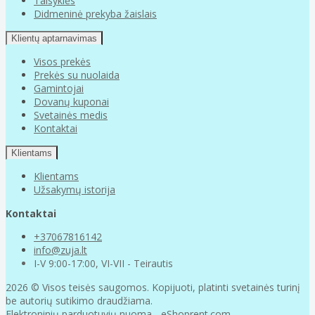
Taisyklės
Didmeninė prekyba žaislais
Klientų aptarnavimas
Visos prekės
Prekės su nuolaida
Gamintojai
Dovanų kuponai
Svetainės medis
Kontaktai
Klientams
Klientams
Užsakymų istorija
Kontaktai
+37067816142
info@zuja.lt
I-V 9:00-17:00, VI-VII - Teirautis
2026 © Visos teisės saugomos. Kopijuoti, platinti svetainės turinį
be autorių sutikimo draudžiama.
Elektroninių parduotuvių nuoma
-
eShoprent.com