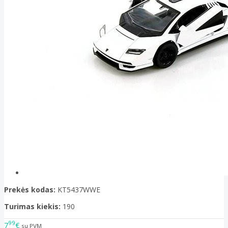
Prekės kodas:
KT5437WWE
Turimas kiekis:
190
99
7
€
su PVM