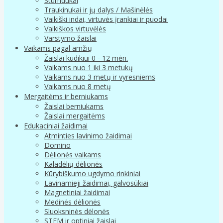
Stumdukai
Traukinukai ir jų dalys / Mašinėlės
Vaikiški indai, virtuvės įrankiai ir puodai
Vaikiškos virtuvėlės
Varstymo žaislai
Vaikams pagal amžių
Žaislai kūdikiui 0 - 12 mėn.
Vaikams nuo 1 iki 3 metukų
Vaikams nuo 3 metų ir vyresniems
Vaikams nuo 8 metų
Mergaitėms ir berniukams
Žaislai berniukams
Žaislai mergaitėms
Edukaciniai žaidimai
Atminties lavinimo žaidimai
Domino
Dėlionės vaikams
Kaladėlių dėlionės
Kūrybiškumo ugdymo rinkiniai
Lavinamieji žaidimai, galvosūkiai
Magnetiniai žaidimai
Medinės dėlionės
Sluoksninės dėlonės
STEM ir optiniai žaislai