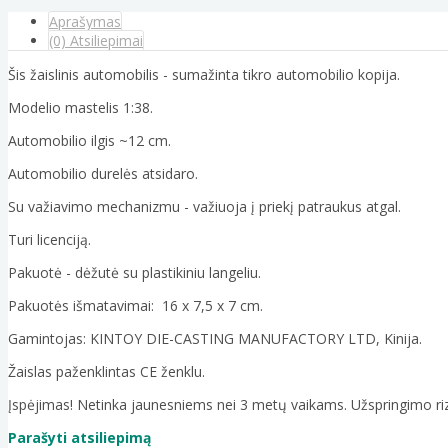
Aprašymas
(0) Atsiliepimai
Šis žaislinis automobilis - sumažinta tikro automobilio kopija.
Modelio mastelis 1:38.
Automobilio ilgis ~12 cm.
Automobilio durelės atsidaro.
Su važiavimo mechanizmu - važiuoja į priekį patraukus atgal.
Turi licenciją.
Pakuotė - dėžutė su plastikiniu langeliu.
Pakuotės išmatavimai: 16 x 7,5 x 7 cm.
Gamintojas: KINTOY DIE-CASTING MANUFACTORY LTD, Kinija.
Žaislas paženklintas CE ženklu.
Įspėjimas! Netinka jaunesniems nei 3 metų vaikams. Užspringimo riz
Parašyti atsiliepimą