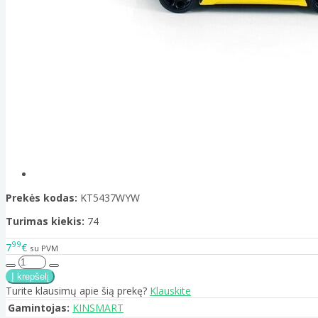
Prekės kodas:
KT5437WYW
Turimas kiekis:
74
99
7
€
su PVM
Turite klausimų apie šią prekę?
Klauskite
Gamintojas:
KINSMART