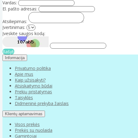
Vardas:
El. pašto adresas:
Atsiliepimas:
Įvertinimas:
Įveskite saugos kodą:
Rašyti
Informacija
Privatumo politika
Apie mus
Kaip užsisakyti?
Atsiskaitymo būdai
Prekių pristatymas
Taisyklės
Didmeninė prekyba žaislais
Klientų aptarnavimas
Visos prekės
Prekės su nuolaida
Gamintojai