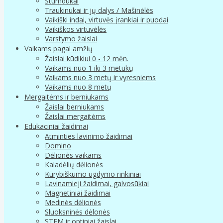
Stumdukai
Traukinukai ir jų dalys / Mašinėlės
Vaikiški indai, virtuvės įrankiai ir puodai
Vaikiškos virtuvėlės
Varstymo žaislai
Vaikams pagal amžių
Žaislai kūdikiui 0 - 12 mėn.
Vaikams nuo 1 iki 3 metukų
Vaikams nuo 3 metų ir vyresniems
Vaikams nuo 8 metų
Mergaitėms ir berniukams
Žaislai berniukams
Žaislai mergaitėms
Edukaciniai žaidimai
Atminties lavinimo žaidimai
Domino
Dėlionės vaikams
Kaladėlių dėlionės
Kūrybiškumo ugdymo rinkiniai
Lavinamieji žaidimai, galvosūkiai
Magnetiniai žaidimai
Medinės dėlionės
Sluoksninės dėlonės
STEM ir optiniai žaislai