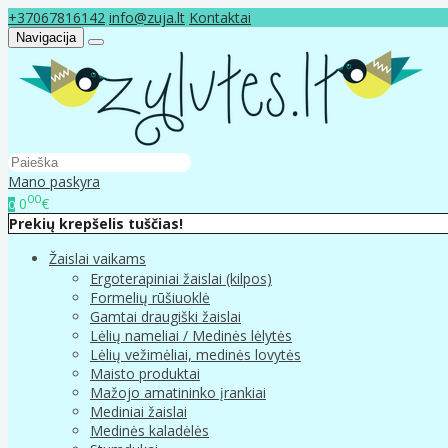
+37067816142
info@zuja.lt
Kontaktai
Navigacija
Mano paskyra
00
0
€
0
Prekių krepšelis tuščias!
Žaislai vaikams
Ergoterapiniai žaislai (kilpos)
Formelių rūšiuoklė
Gamtai draugiški žaislai
Lėlių nameliai / Medinės lėlytės
Lėlių vežimėliai, medinės lovytės
Maisto produktai
Mažojo amatininko įrankiai
Mediniai žaislai
Medinės kaladėlės