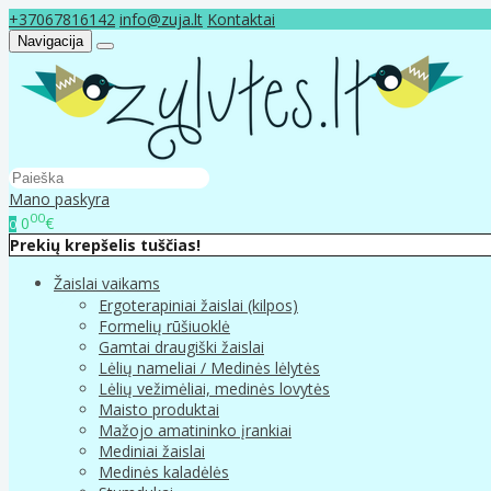
+37067816142
info@zuja.lt
Kontaktai
Navigacija
Mano paskyra
00
0
€
0
Prekių krepšelis tuščias!
Žaislai vaikams
Ergoterapiniai žaislai (kilpos)
Formelių rūšiuoklė
Gamtai draugiški žaislai
Lėlių nameliai / Medinės lėlytės
Lėlių vežimėliai, medinės lovytės
Maisto produktai
Mažojo amatininko įrankiai
Mediniai žaislai
Medinės kaladėlės