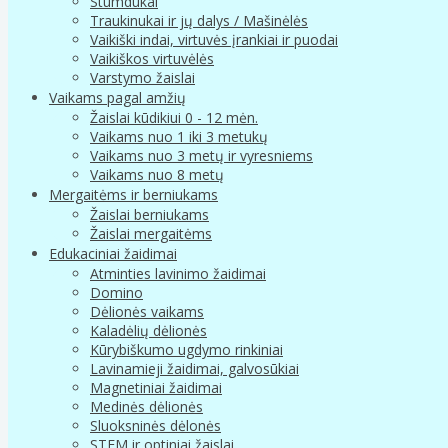
Stumdukai
Traukinukai ir jų dalys / Mašinėlės
Vaikiški indai, virtuvės įrankiai ir puodai
Vaikiškos virtuvėlės
Varstymo žaislai
Vaikams pagal amžių
Žaislai kūdikiui 0 - 12 mėn.
Vaikams nuo 1 iki 3 metukų
Vaikams nuo 3 metų ir vyresniems
Vaikams nuo 8 metų
Mergaitėms ir berniukams
Žaislai berniukams
Žaislai mergaitėms
Edukaciniai žaidimai
Atminties lavinimo žaidimai
Domino
Dėlionės vaikams
Kaladėlių dėlionės
Kūrybiškumo ugdymo rinkiniai
Lavinamieji žaidimai, galvosūkiai
Magnetiniai žaidimai
Medinės dėlionės
Sluoksninės dėlonės
STEM ir optiniai žaislai