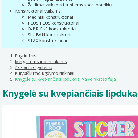
Žaidimai vaikams turintiems spec. poreikių
Konstruktoriai vaikams
Mediniai konstruktoriai
PLUS PLUS konstruktoriai
Q-BRICKS konstruktoriai
SLUBAN konstruktoriai
STAX konstruktoriai
Pagrindinis
Mergaitėms ir berniukams
Žaislai mergaitėms
Kūrybiškumo ugdymo rinkiniai
Knygelė su kvepiančiais lipdukais, Vaivorykštės fėja
Knygelė su kvepiančiais lipduka