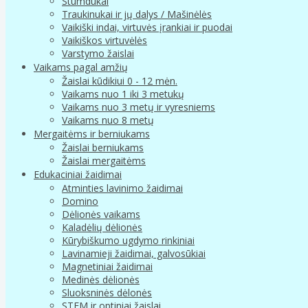
Stumdukai
Traukinukai ir jų dalys / Mašinėlės
Vaikiški indai, virtuvės įrankiai ir puodai
Vaikiškos virtuvėlės
Varstymo žaislai
Vaikams pagal amžių
Žaislai kūdikiui 0 - 12 mėn.
Vaikams nuo 1 iki 3 metukų
Vaikams nuo 3 metų ir vyresniems
Vaikams nuo 8 metų
Mergaitėms ir berniukams
Žaislai berniukams
Žaislai mergaitėms
Edukaciniai žaidimai
Atminties lavinimo žaidimai
Domino
Dėlionės vaikams
Kaladėlių dėlionės
Kūrybiškumo ugdymo rinkiniai
Lavinamieji žaidimai, galvosūkiai
Magnetiniai žaidimai
Medinės dėlionės
Sluoksninės dėlonės
STEM ir optiniai žaislai