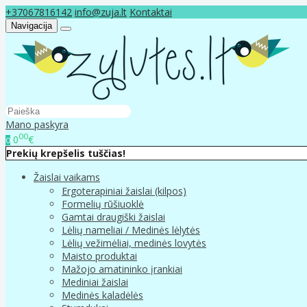
+37067816142
info@zuja.lt
Kontaktai
Navigacija
Mano paskyra
00
0
€
0
Prekių krepšelis tuščias!
Žaislai vaikams
Ergoterapiniai žaislai (kilpos)
Formelių rūšiuoklė
Gamtai draugiški žaislai
Lėlių nameliai / Medinės lėlytės
Lėlių vežimėliai, medinės lovytės
Maisto produktai
Mažojo amatininko įrankiai
Mediniai žaislai
Medinės kaladėlės