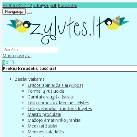
+37067816142
info@zuja.lt
Kontaktai
Navigacija
Mano paskyra
00
0
€
0
Prekių krepšelis tuščias!
Žaislai vaikams
Ergoterapiniai žaislai (kilpos)
Formelių rūšiuoklė
Gamtai draugiški žaislai
Lėlių nameliai / Medinės lėlytės
Lėlių vežimėliai, medinės lovytės
Maisto produktai
Mažojo amatininko įrankiai
Mediniai žaislai
Medinės kaladėlės