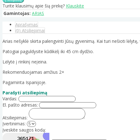
Turite klausimų apie šią prekę?
Klauskite
Gamintojas:
ARIAS
Aprašymas
(0) Atsiliepimai
Arias nešyklė skirta palengvinti Jūsų gyvenimą. Kai turi nešioti lėlytę,
Patogiai paguldysite kūdikėlį iki 45 cm dydžio.
Lėlytė į rinkinį neįeina.
Rekomenduojamas amžius 2+
Pagaminta Ispanijoje.
Parašyti atsiliepimą
Vardas:
El. pašto adresas:
Atsiliepimas:
Įvertinimas:
Įveskite saugos kodą: