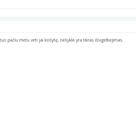
 tuo pačiu metu virti jai košytę, nešyklė yra tikras išsigelbėjimas.