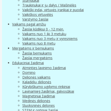
Stumdukai
Traukinukai ir jų dalys / Mašinėlės
Vaikiški indai, virtuvės įrankiai ir puodai
Vaikiškos virtuvėlės
Varstymo žaislai
Vaikams pagal amžių
Žaislai kūdikiui 0 - 12 mėn.
Vaikams nuo 1 iki 3 metukų
Vaikams nuo 3 metų ir vyresniems
Vaikams nuo 8 metų
Mergaitėms ir berniukams
Žaislai berniukams
Žaislai mergaitėms
Edukaciniai žaidimai
Atminties lavinimo žaidimai
Domino
Dėlionės vaikams
Kaladėlių dėlionės
Kūrybiškumo ugdymo rinkiniai
Lavinamieji žaidimai, galvosūkiai
Magnetiniai žaidimai
Medinės dėlionės
Sluoksninės dėlonės
STEM ir optiniai žaislai