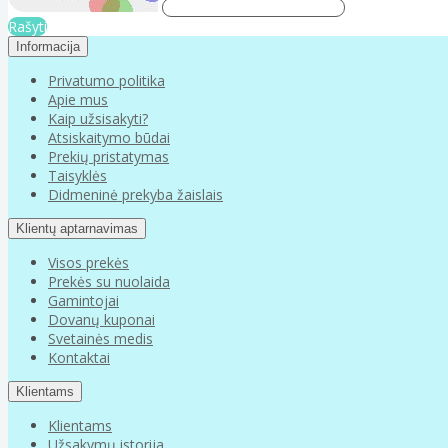
Rašyti
Informacija
Privatumo politika
Apie mus
Kaip užsisakyti?
Atsiskaitymo būdai
Prekių pristatymas
Taisyklės
Didmeninė prekyba žaislais
Klientų aptarnavimas
Visos prekės
Prekės su nuolaida
Gamintojai
Dovanų kuponai
Svetainės medis
Kontaktai
Klientams
Klientams
Užsakymų istorija