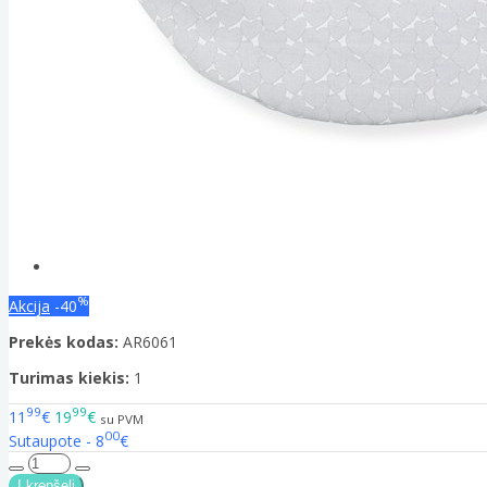
%
Akcija
-40
Prekės kodas:
AR6061
Turimas kiekis:
1
99
99
11
€
19
€
su PVM
00
Sutaupote - 8
€