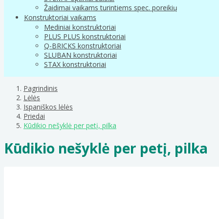
Žaidimai vaikams turintiems spec. poreikių
Konstruktoriai vaikams
Mediniai konstruktoriai
PLUS PLUS konstruktoriai
Q-BRICKS konstruktoriai
SLUBAN konstruktoriai
STAX konstruktoriai
Pagrindinis
Lėlės
Ispaniškos lėlės
Priedai
Kūdikio nešyklė per petį, pilka
Kūdikio nešyklė per petį, pilka