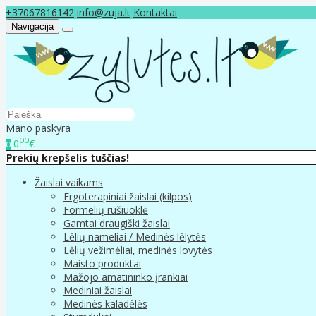
+37067816142
info@zuja.lt
Kontaktai
Navigacija
Mano paskyra
00
0
€
0
Prekių krepšelis tuščias!
Žaislai vaikams
Ergoterapiniai žaislai (kilpos)
Formelių rūšiuoklė
Gamtai draugiški žaislai
Lėlių nameliai / Medinės lėlytės
Lėlių vežimėliai, medinės lovytės
Maisto produktai
Mažojo amatininko įrankiai
Mediniai žaislai
Medinės kaladėlės