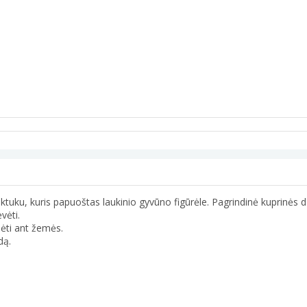
uktuku, kuris papuoštas laukinio gyvūno figūrėle. Pagrindinė kuprinės d
vėti.
dėti ant žemės.
dą.