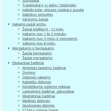
Stumdukai
Traukinukai ir jų dalys / Mašinėlės
Vaikiški indai, virtuvės įrankiai ir puodai
Vaikiškos virtuvėlės
Varstymo žaislai
Vaikams pagal amžių
Žaislai kūdikiui 0 - 12 mėn.
Vaikams nuo 1 iki 3 metukų
Vaikams nuo 3 metų ir vyresniems
Vaikams nuo 8 metų
Mergaitėms ir berniukams
Žaislai berniukams
Žaislai mergaitėms
Edukaciniai žaidimai
Atminties lavinimo žaidimai
Domino
Dėlionės vaikams
Kaladėlių dėlionės
Kūrybiškumo ugdymo rinkiniai
Lavinamieji žaidimai, galvosūkiai
Magnetiniai žaidimai
Medinės dėlionės
Sluoksninės dėlonės
STEM ir optiniai žaislai