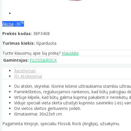
%
Akcija
-30
Prekės kodas:
38P3408
Turimas kiekis:
Išparduota
Turite klausimų apie šią prekę?
Klauskite
Gamintojas:
FLOSS&ROCK
Aprašymas
(0) Atsiliepimai
Du atskiri, skyreliai. Išorinė kišenė užtraukiama stambiu užtra
Paminkštintos, reguliuojamos rankenos, kad būtų patogiau dė
Viršuje kilpelė, kad būtų galima kuprinę pakabinti ir nereikėtų 
Viduje speciali vieta skirta užrašyti kuprinės savininko (-ės) var
Dvi vietos skirtos gertuvėms įsidėti.
Išmatavimai: 30x23x9 cm
Pagaminta Kinijoje, specialiu Floss& Rock (Anglija), užsakymu.