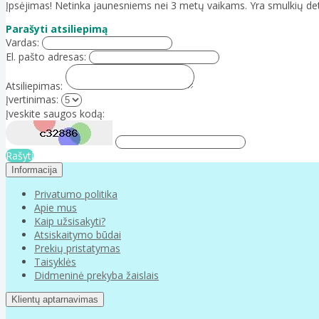
Įpsėjimas! Netinka jaunesniems nei 3 metų vaikams. Yra smulkių det
Parašyti atsiliepimą
Vardas:
El. pašto adresas:
Atsiliepimas:
Įvertinimas:
Įveskite saugos kodą:
Rašyti
Informacija
Privatumo politika
Apie mus
Kaip užsisakyti?
Atsiskaitymo būdai
Prekių pristatymas
Taisyklės
Didmeninė prekyba žaislais
Klientų aptarnavimas