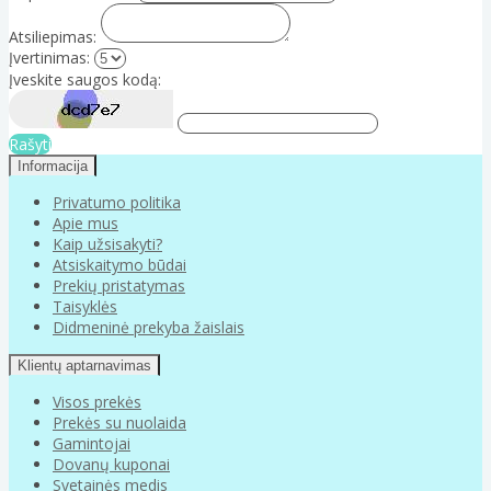
Atsiliepimas:
Įvertinimas:
Įveskite saugos kodą:
Rašyti
Informacija
Privatumo politika
Apie mus
Kaip užsisakyti?
Atsiskaitymo būdai
Prekių pristatymas
Taisyklės
Didmeninė prekyba žaislais
Klientų aptarnavimas
Visos prekės
Prekės su nuolaida
Gamintojai
Dovanų kuponai
Svetainės medis