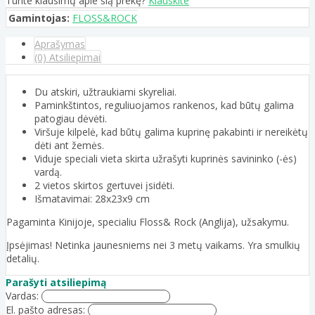
Turite klausimų apie šią prekę?
Klauskite
Gamintojas:
FLOSS&ROCK
Aprašymas
(0) Atsiliepimai
Du atskiri, užtraukiami skyreliai.
Paminkštintos, reguliuojamos rankenos, kad būtų galima
patogiau dėvėti.
Viršuje kilpelė, kad būtų galima kuprinę pakabinti ir nereikėtų
dėti ant žemės.
Viduje speciali vieta skirta užrašyti kuprinės savininko (-ės)
vardą.
2 vietos skirtos gertuvei įsidėti.
Išmatavimai: 28x23x9 cm
Pagaminta Kinijoje, specialiu Floss& Rock (Anglija), užsakymu.
Įpsėjimas! Netinka jaunesniems nei 3 metų vaikams. Yra smulkių
detalių.
Parašyti atsiliepimą
Vardas:
El. pašto adresas: