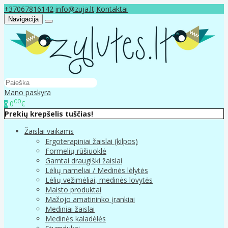
+37067816142
info@zuja.lt
Kontaktai
Navigacija
Mano paskyra
00
0
€
0
Prekių krepšelis tuščias!
Žaislai vaikams
Ergoterapiniai žaislai (kilpos)
Formelių rūšiuoklė
Gamtai draugiški žaislai
Lėlių nameliai / Medinės lėlytės
Lėlių vežimėliai, medinės lovytės
Maisto produktai
Mažojo amatininko įrankiai
Mediniai žaislai
Medinės kaladėlės