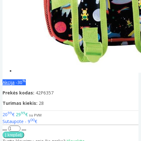
%
Akcija
-30
Prekės kodas:
42P6357
Turimas kiekis:
28
99
99
20
€
29
€
su PVM
00
Sutaupote - 9
€