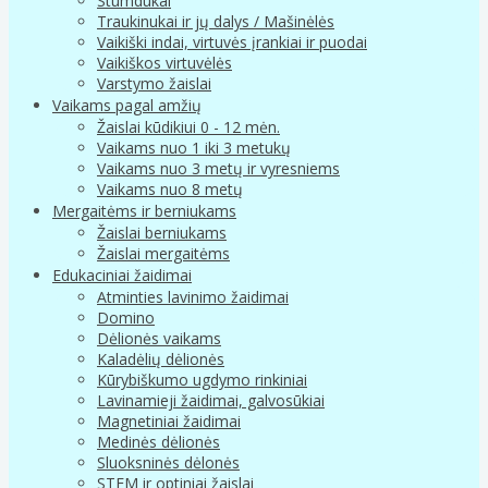
Stumdukai
Traukinukai ir jų dalys / Mašinėlės
Vaikiški indai, virtuvės įrankiai ir puodai
Vaikiškos virtuvėlės
Varstymo žaislai
Vaikams pagal amžių
Žaislai kūdikiui 0 - 12 mėn.
Vaikams nuo 1 iki 3 metukų
Vaikams nuo 3 metų ir vyresniems
Vaikams nuo 8 metų
Mergaitėms ir berniukams
Žaislai berniukams
Žaislai mergaitėms
Edukaciniai žaidimai
Atminties lavinimo žaidimai
Domino
Dėlionės vaikams
Kaladėlių dėlionės
Kūrybiškumo ugdymo rinkiniai
Lavinamieji žaidimai, galvosūkiai
Magnetiniai žaidimai
Medinės dėlionės
Sluoksninės dėlonės
STEM ir optiniai žaislai