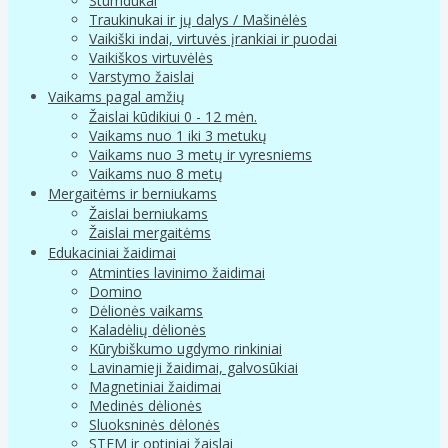
Stumdukai
Traukinukai ir jų dalys / Mašinėlės
Vaikiški indai, virtuvės įrankiai ir puodai
Vaikiškos virtuvėlės
Varstymo žaislai
Vaikams pagal amžių
Žaislai kūdikiui 0 - 12 mėn.
Vaikams nuo 1 iki 3 metukų
Vaikams nuo 3 metų ir vyresniems
Vaikams nuo 8 metų
Mergaitėms ir berniukams
Žaislai berniukams
Žaislai mergaitėms
Edukaciniai žaidimai
Atminties lavinimo žaidimai
Domino
Dėlionės vaikams
Kaladėlių dėlionės
Kūrybiškumo ugdymo rinkiniai
Lavinamieji žaidimai, galvosūkiai
Magnetiniai žaidimai
Medinės dėlionės
Sluoksninės dėlonės
STEM ir optiniai žaislai