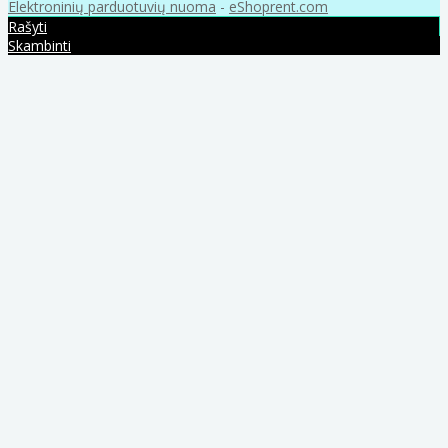
Elektroninių parduotuvių nuoma
-
eShoprent.com
Rašyti
Skambinti