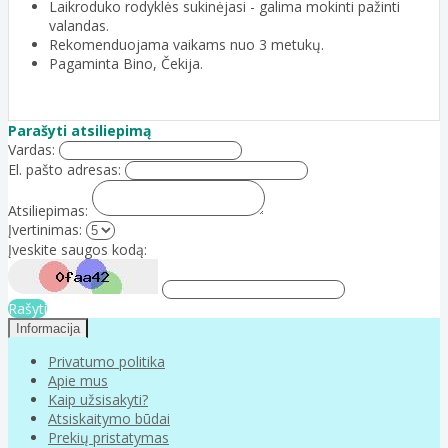
Laikroduko rodyklės sukinėjasi - galima mokinti pažinti
valandas.
Rekomenduojama vaikams nuo 3 metukų.
Pagaminta Bino, Čekija.
Parašyti atsiliepimą
Vardas:
El. pašto adresas:
Atsiliepimas:
Įvertinimas:
Įveskite saugos kodą:
Rašyti
Informacija
Privatumo politika
Apie mus
Kaip užsisakyti?
Atsiskaitymo būdai
Prekių pristatymas