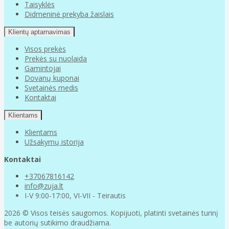
Taisyklės
Didmeninė prekyba žaislais
Klientų aptarnavimas
Visos prekės
Prekės su nuolaida
Gamintojai
Dovanų kuponai
Svetainės medis
Kontaktai
Klientams
Klientams
Užsakymų istorija
Kontaktai
+37067816142
info@zuja.lt
I-V 9:00-17:00, VI-VII - Teirautis
2026 © Visos teisės saugomos. Kopijuoti, platinti svetainės turinį
be autorių sutikimo draudžiama.