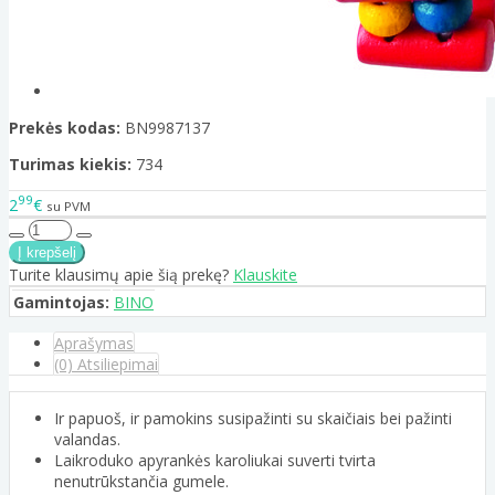
Prekės kodas:
BN9987137
Turimas kiekis:
734
99
2
€
su PVM
Turite klausimų apie šią prekę?
Klauskite
Gamintojas:
BINO
Aprašymas
(0) Atsiliepimai
Ir papuoš, ir pamokins susipažinti su skaičiais bei pažinti
valandas.
Laikroduko apyrankės karoliukai suverti tvirta
nenutrūkstančia gumele.