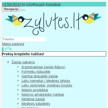
+37067816142
info@zuja.lt
Kontaktai
Navigacija
Mano paskyra
00
0
€
0
Prekių krepšelis tuščias!
Žaislai vaikams
Ergoterapiniai žaislai (kilpos)
Formelių rūšiuoklė
Gamtai draugiški žaislai
Lėlių nameliai / Medinės lėlytės
Lėlių vežimėliai, medinės lovytės
Maisto produktai
Mažojo amatininko įrankiai
Mediniai žaislai
Medinės kaladėlės