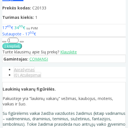
Prekės kodas:
C20133
Turimas kiekis:
1
49
99
17
€
34
€
su PVM
50
Sutaupote - 17
€
Turite klausimų apie šią prekę?
Klauskite
Gamintojas:
COMANSI
Aprašymas
(0) Atsiliepimai
Laukinių vakarų figūrėlės.
Pakuotėje yra “laukinių vakarų” vežimas, kaubojus, moteris,
vaikas ir šuo.
Su figūrėlėmis vaikai žaidžia vaizduotės žaidimus (kitaip vadinamus
– vaidmeninius, draminius, teminius, siužetinius, fantazijos,
simbolinius). Tokie žaidimai prasideda nuo antrųjų vaiko gyvenimo