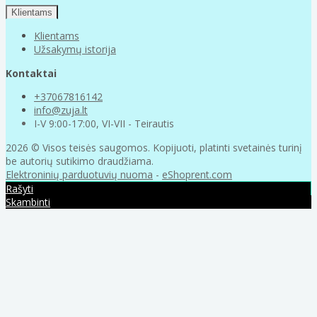
Klientams
Klientams
Užsakymų istorija
Kontaktai
+37067816142
info@zuja.lt
I-V 9:00-17:00, VI-VII - Teirautis
2026 © Visos teisės saugomos. Kopijuoti, platinti svetainės turinį
be autorių sutikimo draudžiama.
Elektroninių parduotuvių nuoma
-
eShoprent.com
Rašyti
Skambinti