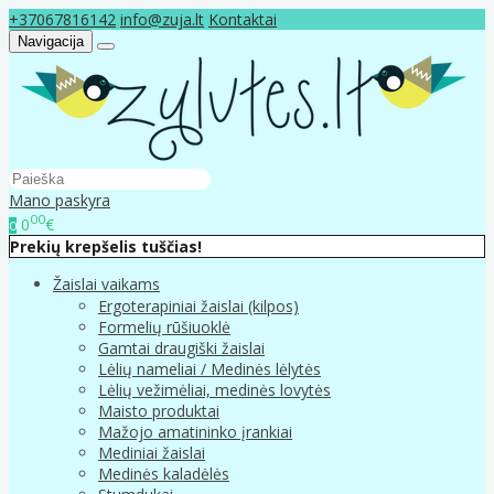
+37067816142
info@zuja.lt
Kontaktai
Navigacija
Mano paskyra
00
0
€
0
Prekių krepšelis tuščias!
Žaislai vaikams
Ergoterapiniai žaislai (kilpos)
Formelių rūšiuoklė
Gamtai draugiški žaislai
Lėlių nameliai / Medinės lėlytės
Lėlių vežimėliai, medinės lovytės
Maisto produktai
Mažojo amatininko įrankiai
Mediniai žaislai
Medinės kaladėlės