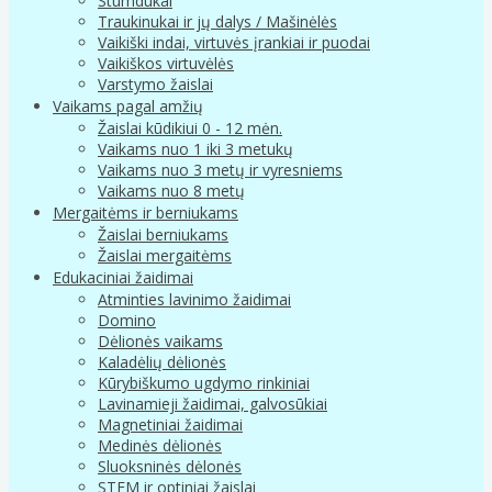
Stumdukai
Traukinukai ir jų dalys / Mašinėlės
Vaikiški indai, virtuvės įrankiai ir puodai
Vaikiškos virtuvėlės
Varstymo žaislai
Vaikams pagal amžių
Žaislai kūdikiui 0 - 12 mėn.
Vaikams nuo 1 iki 3 metukų
Vaikams nuo 3 metų ir vyresniems
Vaikams nuo 8 metų
Mergaitėms ir berniukams
Žaislai berniukams
Žaislai mergaitėms
Edukaciniai žaidimai
Atminties lavinimo žaidimai
Domino
Dėlionės vaikams
Kaladėlių dėlionės
Kūrybiškumo ugdymo rinkiniai
Lavinamieji žaidimai, galvosūkiai
Magnetiniai žaidimai
Medinės dėlionės
Sluoksninės dėlonės
STEM ir optiniai žaislai