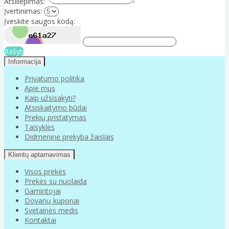
Atsiliepimas:
Įvertinimas:
Įveskite saugos kodą:
Rašyti
Informacija
Privatumo politika
Apie mus
Kaip užsisakyti?
Atsiskaitymo būdai
Prekių pristatymas
Taisyklės
Didmeninė prekyba žaislais
Klientų aptarnavimas
Visos prekės
Prekės su nuolaida
Gamintojai
Dovanų kuponai
Svetainės medis
Kontaktai