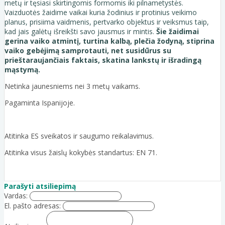
metų ir tęsiasi skirtingomis formomis iki pilnametystės.
Vaizduotės žaidime vaikai kuria žodinius ir protinius veikimo
planus, prisiima vaidmenis, pertvarko objektus ir veiksmus taip,
kad jais galėtų išreikšti savo jausmus ir mintis.
Šie žaidimai
gerina vaiko atmintį, turtina kalbą, plečia žodyną, stiprina
vaiko gebėjimą samprotauti, net susidūrus su
prieštaraujančiais faktais, skatina lankstų ir išradingą
mąstymą.
Netinka jaunesniems nei 3 metų vaikams.
Pagaminta Ispanijoje.
Atitinka ES sveikatos ir saugumo reikalavimus.
Atitinka visus žaislų kokybės standartus: EN 71.
Parašyti atsiliepimą
Vardas:
El. pašto adresas: