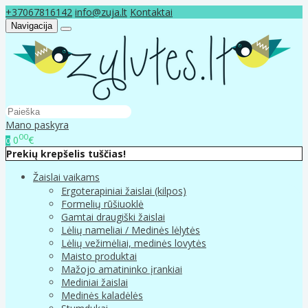
+37067816142
info@zuja.lt
Kontaktai
Navigacija
Mano paskyra
00
0
€
0
Prekių krepšelis tuščias!
Žaislai vaikams
Ergoterapiniai žaislai (kilpos)
Formelių rūšiuoklė
Gamtai draugiški žaislai
Lėlių nameliai / Medinės lėlytės
Lėlių vežimėliai, medinės lovytės
Maisto produktai
Mažojo amatininko įrankiai
Mediniai žaislai
Medinės kaladėlės