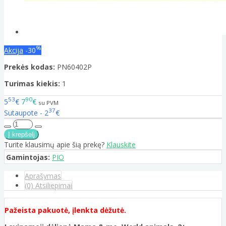
%
Akcija
-30
Prekės kodas:
PN60402P
Turimas kiekis:
1
53
90
5
€
7
€
su PVM
37
Sutaupote - 2
€
Turite klausimų apie šią prekę?
Klauskite
Gamintojas:
PIO
Aprašymas
(0) Atsiliepimai
Pažeista pakuotė, įlenkta dėžutė.