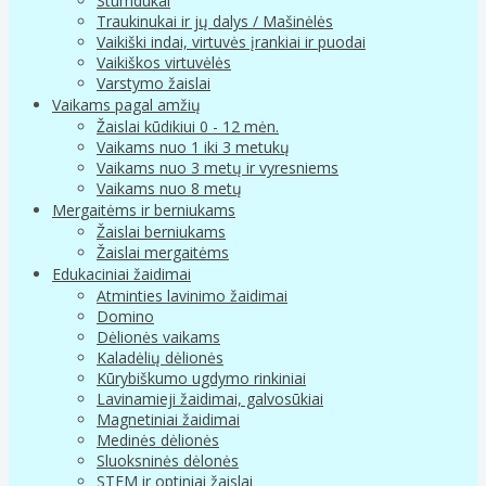
Stumdukai
Traukinukai ir jų dalys / Mašinėlės
Vaikiški indai, virtuvės įrankiai ir puodai
Vaikiškos virtuvėlės
Varstymo žaislai
Vaikams pagal amžių
Žaislai kūdikiui 0 - 12 mėn.
Vaikams nuo 1 iki 3 metukų
Vaikams nuo 3 metų ir vyresniems
Vaikams nuo 8 metų
Mergaitėms ir berniukams
Žaislai berniukams
Žaislai mergaitėms
Edukaciniai žaidimai
Atminties lavinimo žaidimai
Domino
Dėlionės vaikams
Kaladėlių dėlionės
Kūrybiškumo ugdymo rinkiniai
Lavinamieji žaidimai, galvosūkiai
Magnetiniai žaidimai
Medinės dėlionės
Sluoksninės dėlonės
STEM ir optiniai žaislai