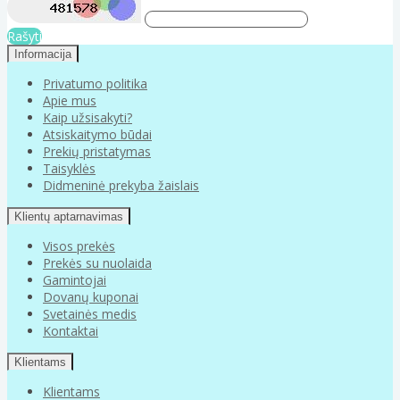
Rašyti
Informacija
Privatumo politika
Apie mus
Kaip užsisakyti?
Atsiskaitymo būdai
Prekių pristatymas
Taisyklės
Didmeninė prekyba žaislais
Klientų aptarnavimas
Visos prekės
Prekės su nuolaida
Gamintojai
Dovanų kuponai
Svetainės medis
Kontaktai
Klientams
Klientams