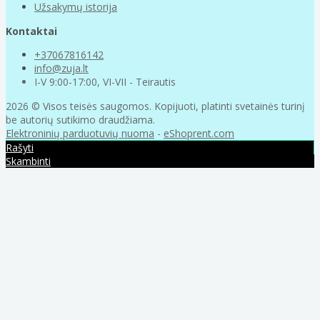
Užsakymų istorija
Kontaktai
+37067816142
info@zuja.lt
I-V 9:00-17:00, VI-VII - Teirautis
2026 © Visos teisės saugomos. Kopijuoti, platinti svetainės turinį
be autorių sutikimo draudžiama.
Elektroninių parduotuvių nuoma
-
eShoprent.com
Rašyti
Skambinti