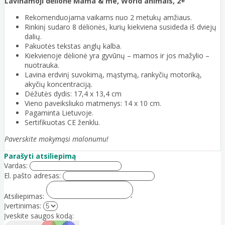
Lavinamoji dėlionė Mama & me, World animals, 2+
Rekomenduojama vaikams nuo 2 metukų amžiaus.
Rinkinį sudaro 8 dėlionės, kurių kiekviena susideda iš dviejų
dalių.
Pakuotės tekstas anglų kalba.
Kiekvienoje dėlionė yra gyvūnų – mamos ir jos mažylio –
nuotrauka.
Lavina erdvinį suvokimą, mąstymą, rankyčių motoriką,
akyčių koncentraciją.
Dėžutės dydis: 17,4 x 13,4 cm
Vieno paveiksliuko matmenys: 14 x 10 cm.
Pagaminta Lietuvoje.
Sertifikuotas CE ženklu.
Paverskite mokymąsi malonumu!
Parašyti atsiliepimą
Vardas:
El. pašto adresas:
Atsiliepimas:
Įvertinimas:
Įveskite saugos kodą: