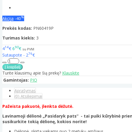
%
Akcija
-40
Prekės kodas:
PN60419P
Turimas kiekis:
3
14
90
4
€
6
€
su PVM
76
Sutaupote - 2
€
Turite klausimų apie šią prekę?
Klauskite
Gamintojas:
PIO
Aprašymas
(0) Atsiliepimai
Pažeista pakuotė, įlenkta dėžutė.
Lavinamoji dėlionė „Pasidaryk pats“ - tai puiki kūrybinė priem
susikurkite tokią dėlionę, kokios norite!
Dėlionė, skirta vaikams nuo 2 metukų amžiaus.