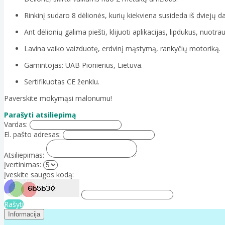
Rinkinį sudaro 8 dėlionės, kurių kiekviena susideda iš dviejų da
Ant dėlionių galima piešti, klijuoti aplikacijas, lipdukus, nuotra
Lavina vaiko vaizduotę, erdvinį mąstymą, rankyčių motoriką.
Gamintojas: UAB Pionierius, Lietuva.
Sertifikuotas CE ženklu.
Paverskite mokymąsi malonumu!
Parašyti atsiliepimą
Vardas:
El. pašto adresas:
Atsiliepimas:
Įvertinimas:
Įveskite saugos kodą:
Rašyti
Informacija