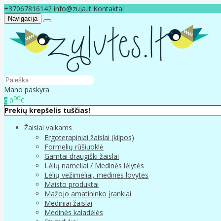
+37067816142
info@zuja.lt
Kontaktai
Navigacija
Mano paskyra
00
0
€
0
Prekių krepšelis tuščias!
Žaislai vaikams
Ergoterapiniai žaislai (kilpos)
Formelių rūšiuoklė
Gamtai draugiški žaislai
Lėlių nameliai / Medinės lėlytės
Lėlių vežimėliai, medinės lovytės
Maisto produktai
Mažojo amatininko įrankiai
Mediniai žaislai
Medinės kaladėlės