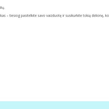
lių.
ukas – tiesiog pasitelkite savo vaizduotę ir susikurkite tokią dėlionę, ko