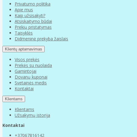
Privatumo politika
Apie mus
Kaip užsisakyti?
Atsiskaitymo būdai
Prekių pristatymas
Taisyklės
Didmeninė prekyba žaislais
Klientų aptarnavimas
Visos prekės
Prekės su nuolaida
Gamintojai
Dovanų kuponai
Svetainės medis
Kontaktai
Klientams
Klientams
Užsakymų istorija
Kontaktai
+37067816142