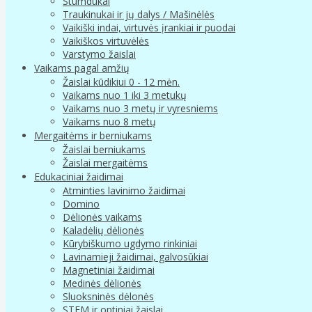
Stumdukai
Traukinukai ir jų dalys / Mašinėlės
Vaikiški indai, virtuvės įrankiai ir puodai
Vaikiškos virtuvėlės
Varstymo žaislai
Vaikams pagal amžių
Žaislai kūdikiui 0 - 12 mėn.
Vaikams nuo 1 iki 3 metukų
Vaikams nuo 3 metų ir vyresniems
Vaikams nuo 8 metų
Mergaitėms ir berniukams
Žaislai berniukams
Žaislai mergaitėms
Edukaciniai žaidimai
Atminties lavinimo žaidimai
Domino
Dėlionės vaikams
Kaladėlių dėlionės
Kūrybiškumo ugdymo rinkiniai
Lavinamieji žaidimai, galvosūkiai
Magnetiniai žaidimai
Medinės dėlionės
Sluoksninės dėlonės
STEM ir optiniai žaislai