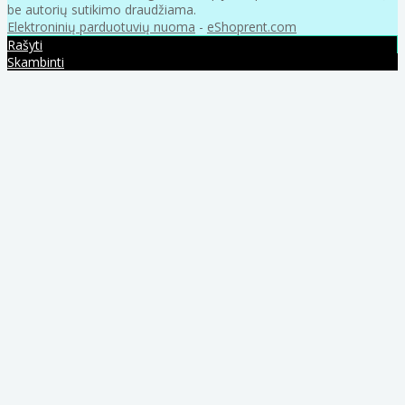
be autorių sutikimo draudžiama.
Elektroninių parduotuvių nuoma
-
eShoprent.com
Rašyti
Skambinti