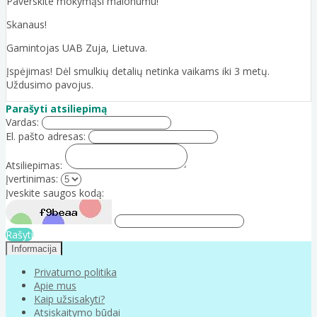
Paverskite mokymąsi malonumu!
Skanaus!
Gamintojas UAB Zuja, Lietuva.
Įspėjimas! Dėl smulkių detalių netinka vaikams iki 3 metų.
Uždusimo pavojus.
Parašyti atsiliepimą
Vardas:
El. pašto adresas:
Atsiliepimas:
Įvertinimas:
Įveskite saugos kodą:
Rašyti
Informacija
Privatumo politika
Apie mus
Kaip užsisakyti?
Atsiskaitymo būdai