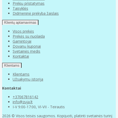
Prekių pristatymas
Taisyklės
Didmeninė prekyba žaislais
Klientų aptarnavimas
Visos prekės
Prekės su nuolaida
Gamintojai
Dovanų kuponai
Svetainės medis
Kontaktai
Klientams
Klientams
Užsakymų istorija
Kontaktai
+37067816142
info@zuja.lt
I-V 9:00-17:00, VI-VII - Teirautis
2026 © Visos teisės saugomos. Kopijuoti, platinti svetainės turinį