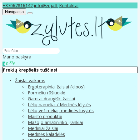
+37067816142
info@zuja.lt
Kontaktai
Navigacija
Mano paskyra
00
0
€
0
Prekių krepšelis tuščias!
Žaislai vaikams
Ergoterapiniai žaislai (kilpos)
Formelių rūšiuoklė
Gamtai draugiški žaislai
Lėlių nameliai / Medinės lėlytės
Lėlių vežimėliai, medinės lovytės
Maisto produktai
Mažojo amatininko įrankiai
Mediniai žaislai
Medinės kaladėlės