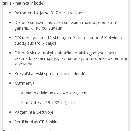
tinka / netinka ir kodėl?
Rekomenduojama 3–7 metų vaikams.
Dėlionė supažindins vaiką su įvairių maisto produktų ir
gaminių kilme bei sudėtimi.
Dėžutėje yra net 16 skirtingų dėlionių – puodų! Kiekvieną
puodą sudaro 7 dalys!
Dėlionė skirta mokytis atpažinti maisto gamybos seką,
skatina logiškai mąstyti, lavina rankyčių motoriką bei erdvinį
suvokimą.
Kokybiška ryški spauda, storos detalės.
Matmenys:
vienos dėlionės – 14,5 x 20,9 cm,
dėžutės – 19 x 32 x 7,5 cm.
Pagaminta Lietuvoje.
Sertifikuotas CE ženklu.