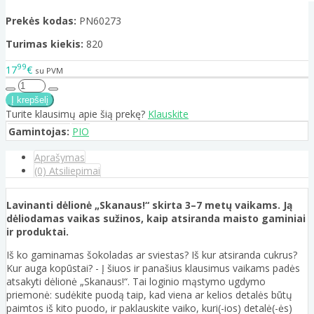
Prekės kodas:
PN60273
Turimas kiekis:
820
99
17
€
su PVM
Turite klausimų apie šią prekę?
Klauskite
Gamintojas:
PIO
Aprašymas
(0) Atsiliepimai
Lavinanti dėlionė „Skanaus!“ skirta 3–7 metų vaikams. Ją
dėliodamas vaikas sužinos, kaip atsiranda maisto gaminiai
ir produktai.
Iš ko gaminamas šokoladas ar sviestas? Iš kur atsiranda cukrus?
Kur auga kopūstai? - Į šiuos ir panašius klausimus vaikams padės
atsakyti dėlionė „Skanaus!“. Tai loginio mąstymo ugdymo
priemonė: sudėkite puodą taip, kad viena ar kelios detalės būtų
paimtos iš kito puodo, ir paklauskite vaiko, kuri(-ios) detalė(-ės)