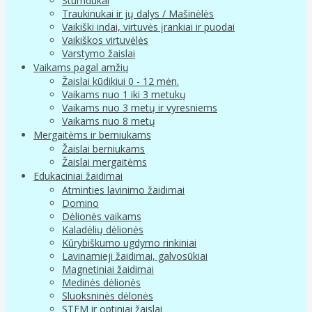
Stumdukai
Traukinukai ir jų dalys / Mašinėlės
Vaikiški indai, virtuvės įrankiai ir puodai
Vaikiškos virtuvėlės
Varstymo žaislai
Vaikams pagal amžių
Žaislai kūdikiui 0 - 12 mėn.
Vaikams nuo 1 iki 3 metukų
Vaikams nuo 3 metų ir vyresniems
Vaikams nuo 8 metų
Mergaitėms ir berniukams
Žaislai berniukams
Žaislai mergaitėms
Edukaciniai žaidimai
Atminties lavinimo žaidimai
Domino
Dėlionės vaikams
Kaladėlių dėlionės
Kūrybiškumo ugdymo rinkiniai
Lavinamieji žaidimai, galvosūkiai
Magnetiniai žaidimai
Medinės dėlionės
Sluoksninės dėlonės
STEM ir optiniai žaislai